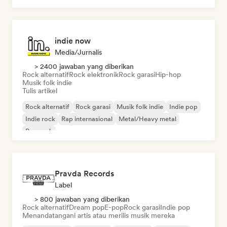
indie now
Media/Jurnalis
> 2400 jawaban yang diberikan
Rock alternatif
Rock elektronik
Rock garasi
Hip-hop
Musik folk indie
Tulis artikel
Rock alternatif
Rock garasi
Musik folk indie
Indie pop
Indie rock
Rap internasional
Metal/Heavy metal
Pop rock
Pravda Records
Label
> 800 jawaban yang diberikan
Rock alternatif
Dream pop
E-pop
Rock garasi
Indie pop
Menandatangani artis atau merilis musik mereka