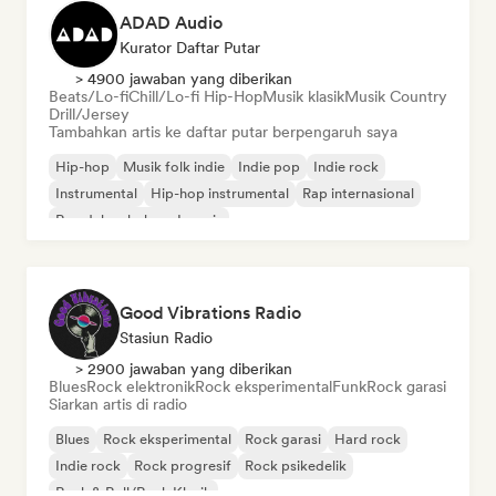
ADAD Audio
Kurator Daftar Putar
> 4900 jawaban yang diberikan
Beats/Lo-fi
Chill/Lo-fi Hip-Hop
Musik klasik
Musik Country
Drill/Jersey
Tambahkan artis ke daftar putar berpengaruh saya
Hip-hop
Musik folk indie
Indie pop
Indie rock
Instrumental
Hip-hop instrumental
Rap internasional
Rap dalam bahasa Inggris
Good Vibrations Radio
Stasiun Radio
> 2900 jawaban yang diberikan
Blues
Rock elektronik
Rock eksperimental
Funk
Rock garasi
Siarkan artis di radio
Blues
Rock eksperimental
Rock garasi
Hard rock
Indie rock
Rock progresif
Rock psikedelik
Rock & Roll/Rock Klasik