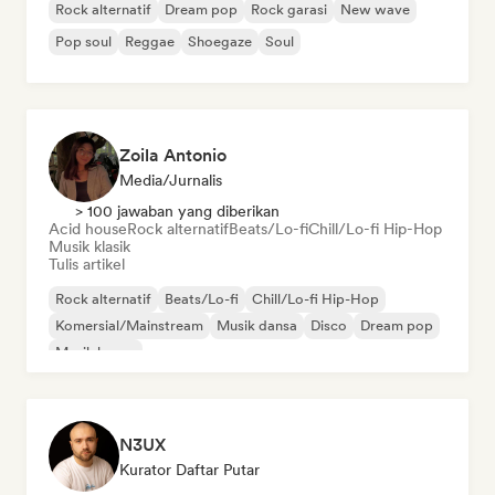
Rock alternatif
Dream pop
Rock garasi
New wave
Pop soul
Reggae
Shoegaze
Soul
Zoila Antonio
Media/Jurnalis
> 100 jawaban yang diberikan
Acid house
Rock alternatif
Beats/Lo-fi
Chill/Lo-fi Hip-Hop
Musik klasik
Tulis artikel
Rock alternatif
Beats/Lo-fi
Chill/Lo-fi Hip-Hop
Komersial/Mainstream
Musik dansa
Disco
Dream pop
Musik house
N3UX
Kurator Daftar Putar