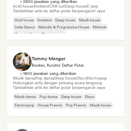
> 2800 jawaban yang diberikan
Acid house
Ambient
Chill out
Deep house
E-pop
Tambahkan artis ke daftar putar berpengaruh saya
Acid house
Ambient
Deep house
Musik house
Indie Dance
Melodic & Progressive House
Minimal
Organic House/Downtempo
Tommy Menger
Booker, Kurator Daftar Putar
> 1800 jawaban yang diberikan
Musik dansa
Pop dansa
Deep house
Disco
Electropop
Hubungkan artis dengan peluang acara langsung
Tambahkan artis ke daftar putar berpengaruh saya
Musik dansa
Pop dansa
Deep house
Disco
Electropop
House Prancis
Pop Prancis
Musik house