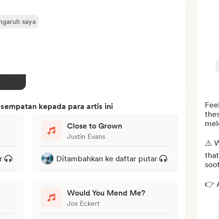
engaruh saya
Feel
sempatan kepada para artis ini
thes
melo
Close to Grown
Justin Evans
⚠️ W
that
r
Ditambahkan ke daftar putar
soo
👉 A
Would You Mend Me?
Jos Eckert