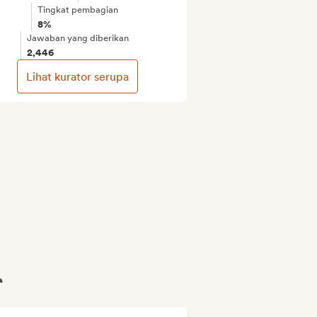
Tingkat pembagian
8%
Jawaban yang diberikan
2,446
Lihat kurator serupa
️