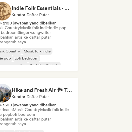
Indie Folk Essentials · by Essential Playlists
Kurator Daftar Putar
> 2100 jawaban yang diberikan
ik Country
Musik folk indie
Indie pop
i bedroom
Singer-songwriter
bahkan artis ke daftar putar
pengaruh saya
sik Country
Musik folk indie
ie pop
Lofi bedroom
ger-songwriter
Soft Pop/Balada
Hike and Fresh Air 🏞️ Trail-Ready Indie Folk & Acoustic
Kurator Daftar Putar
> 1600 jawaban yang diberikan
ricana
Musik Country
Musik folk indie
ie pop
Lofi bedroom
bahkan artis ke daftar putar
pengaruh saya