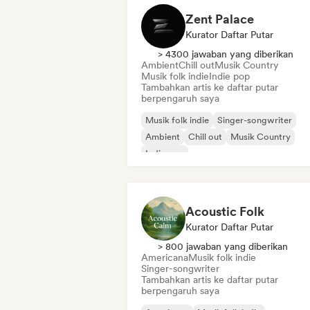
Zent Palace
Kurator Daftar Putar
> 4300 jawaban yang diberikan
Ambient
Chill out
Musik Country
Musik folk indie
Indie pop
Tambahkan artis ke daftar putar
berpengaruh saya
Musik folk indie
Singer-songwriter
Ambient
Chill out
Musik Country
Indie pop
Acoustic Folk
Kurator Daftar Putar
> 800 jawaban yang diberikan
Americana
Musik folk indie
Singer-songwriter
Tambahkan artis ke daftar putar
berpengaruh saya