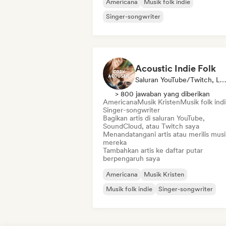
Americana
Musik folk indie
Singer-songwriter
Acoustic Indie Folk
Saluran YouTube/Twitch, Label, Kurator Daftar Putar
> 800 jawaban yang diberikan
Americana
Musik Kristen
Musik folk ind
Singer-songwriter
Bagikan artis di saluran YouTube,
SoundCloud, atau Twitch saya
Menandatangani artis atau merilis musi
mereka
Tambahkan artis ke daftar putar
berpengaruh saya
Americana
Musik Kristen
Musik folk indie
Singer-songwriter