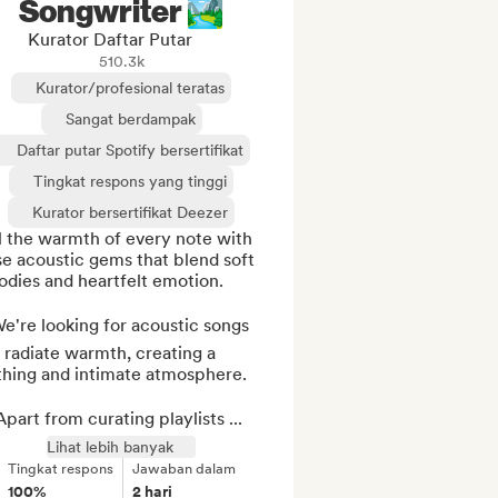
Songwriter 🏞️
Kurator Daftar Putar
510.3k
Kurator/profesional teratas
Sangat berdampak
Daftar putar Spotify bersertifikat
Tingkat respons yang tinggi
Kurator bersertifikat Deezer
 the warmth of every note with 
e acoustic gems that blend soft 
dies and heartfelt emotion.

e're looking for acoustic songs 
 radiate warmth, creating a 
thing and intimate atmosphere.

part from curating playlists ...
Lihat lebih banyak
Tingkat respons
Jawaban dalam
100%
2 hari