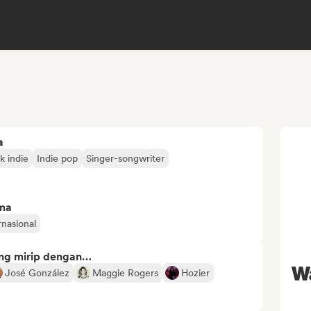
a
k indie
Indie pop
Singer-songwriter
ima
rnasional
ng mirip dengan…
Wa
José González
Maggie Rogers
Hozier