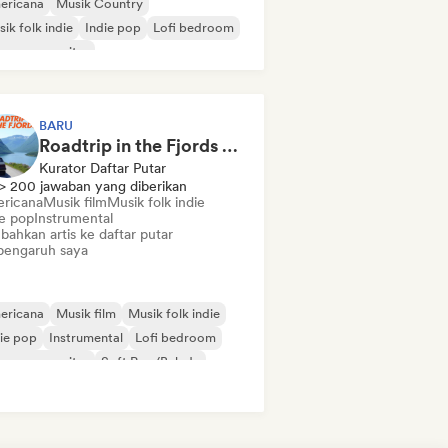
ericana
Musik Country
ik folk indie
Indie pop
Lofi bedroom
ger-songwriter
BARU
Roadtrip in the Fjords ⛰️ Nordic Indie Folk & Singer-Songwriter
Kurator Daftar Putar
> 200 jawaban yang diberikan
ricana
Musik film
Musik folk indie
ie pop
Instrumental
bahkan artis ke daftar putar
pengaruh saya
ericana
Musik film
Musik folk indie
ie pop
Instrumental
Lofi bedroom
ger-songwriter
Soft Pop/Balada