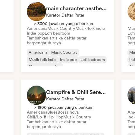
main character aesthetic
Kurator Daftar Putar
> 3300 jawaban yang diberikan
Americana
Musik Country
Musik folk indie
Mus
Indie pop
Lofi bedroom
Lof
Tambahkan artis ke daftar putar
Tam
berpengaruh saya
ber
Americana
Musik Country
Mu
Musik folk indie
Indie pop
Lofi bedroom
Ind
Singer-songwriter
Sin
Campfire & Chill Serenades 🔥 Indie Folk, Acoustic & Singer-Songwriter
Kurator Daftar Putar
> 1800 jawaban yang diberikan
Americana
Blues
Bossa nova
Ame
Chill/Lo-fi Hip-Hop
Musik Country
Ind
Tambahkan artis ke daftar putar
Tam
berpengaruh saya
ber