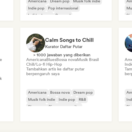
Americana
Dream pop
Musik folk indie
Am
Indie pop
Pop internasional
Mus
Lofi bedroom
Pop soul
Sin
Singer-songwriter
Calm Songs to Chill
Kurator Daftar Putar
> 1000 jawaban yang diberikan
ie
Americana
Blues
Bossa nova
Musik Brasil
Ame
Chill/Lo-fi Hip-Hop
Ind
Tambahkan artis ke daftar putar
Tam
berpengaruh saya
ber
k
Americana
Bossa nova
Dream pop
Am
Musik folk indie
Indie pop
R&B
Ind
Shoegaze
Singer-songwriter
Sin