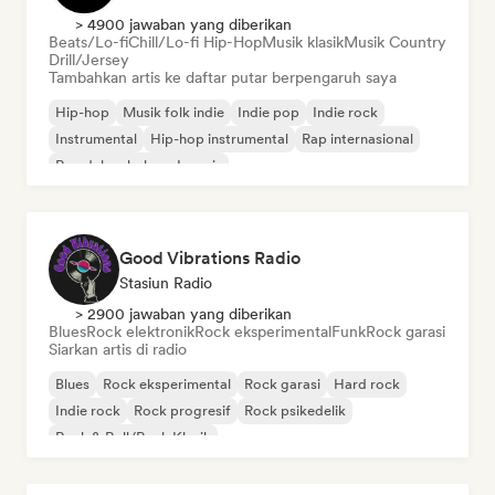
> 4900 jawaban yang diberikan
Beats/Lo-fi
Chill/Lo-fi Hip-Hop
Musik klasik
Musik Country
Drill/Jersey
Tambahkan artis ke daftar putar berpengaruh saya
Hip-hop
Musik folk indie
Indie pop
Indie rock
Instrumental
Hip-hop instrumental
Rap internasional
Rap dalam bahasa Inggris
Good Vibrations Radio
Stasiun Radio
> 2900 jawaban yang diberikan
Blues
Rock elektronik
Rock eksperimental
Funk
Rock garasi
Siarkan artis di radio
Blues
Rock eksperimental
Rock garasi
Hard rock
Indie rock
Rock progresif
Rock psikedelik
Rock & Roll/Rock Klasik