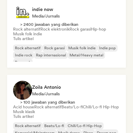
indie now
Media/Jurnalis
> 2400 jawaban yang diberikan
Rock alternatif
Rock elektronik
Rock garasi
Hip-hop
Musik folk indie
Tulis artikel
Rock alternatif
Rock garasi
Musik folk indie
Indie pop
Indie rock
Rap internasional
Metal/Heavy metal
Pop rock
Zoila Antonio
Media/Jurnalis
> 100 jawaban yang diberikan
Acid house
Rock alternatif
Beats/Lo-fi
Chill/Lo-fi Hip-Hop
Musik klasik
Tulis artikel
Rock alternatif
Beats/Lo-fi
Chill/Lo-fi Hip-Hop
Komersial/Mainstream
Musik dansa
Disco
Dream pop