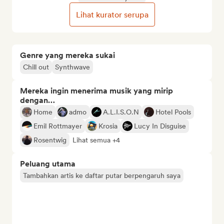
Lihat kurator serupa
Genre yang mereka sukai
Chill out
Synthwave
Mereka ingin menerima musik yang mirip
dengan…
Home
admo
A.L.I.S.O.N
Hotel Pools
Emil Rottmayer
Krosia
Lucy In Disguise
Rosentwig
Lihat semua +4
Peluang utama
Tambahkan artis ke daftar putar berpengaruh saya