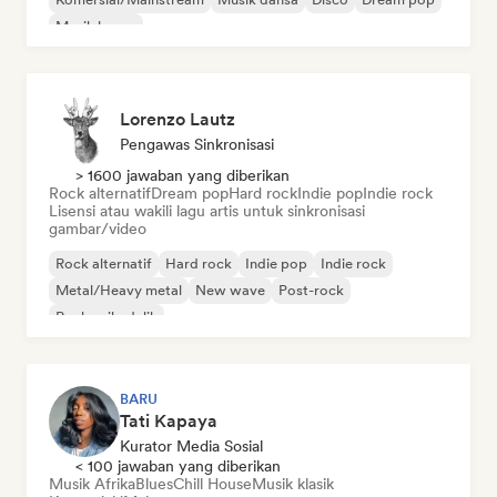
Musik house
Lorenzo Lautz
Pengawas Sinkronisasi
> 1600 jawaban yang diberikan
Rock alternatif
Dream pop
Hard rock
Indie pop
Indie rock
Lisensi atau wakili lagu artis untuk sinkronisasi
gambar/video
Rock alternatif
Hard rock
Indie pop
Indie rock
Metal/Heavy metal
New wave
Post-rock
Rock psikedelik
BARU
Tati Kapaya
Kurator Media Sosial
< 100 jawaban yang diberikan
Musik Afrika
Blues
Chill House
Musik klasik