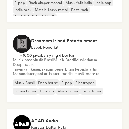
E-pop
Rock eksperimental
Musik folk indie
Indie pop
Indie rock
Metal/Heavy metal
Post-rock
Rock & Roll/Rock Klasik
Dreamers Island Entertainment
Label, Penerbit
> 1000 jawaban yang diberikan
Musik bass
Musik Brasil
Musik Brasil
Musik dansa
Deep house
Tawarkan kesepakatan penerbitan kepada artis
Menandatangani artis atau merilis musik mereka
Musik Brasil
Deep house
E-pop
Electropop
Future house
Hip-hop
Musik house
Tech House
ADAD Audio
Kurator Daftar Putar