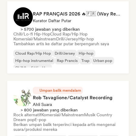
RAP FRANÇAIS 2026 🔥🇫🇷 (Way Records)
Kurator Daftar Putar
> 5700 jawaban yang diberikan
Chill/Lo-fi Hip-Hop
Cloud Rap/Hip Hop
Komersial/Mainstream
Drill/Jersey
Hip-hop
Tambahkan artis ke daftar putar berpengaruh saya
Cloud Rap/Hip Hop
Drill/Jersey
Hip-hop
Hip-hop instrumental
Rap Prancis
Trap
Urban pop
Chill/Lo-fi Hip-Hop
Umpan balik mendalam
Rob Tavaglione/Catalyst Recording
Ahli Suara
> 800 jawaban yang diberikan
Rock alternatif
Komersial/Mainstream
Musik Country
Dream pop
E-pop
Berikan umpan balik terperinci kepada artis mengenai
suara/produksi mereka