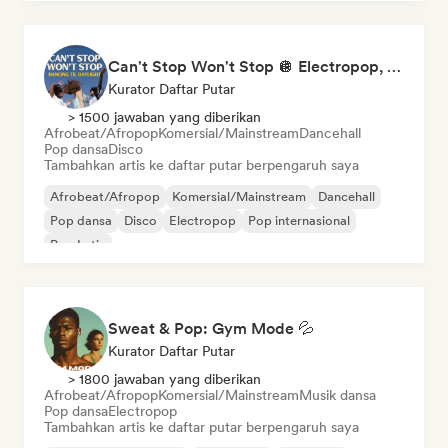
Can't Stop Won't Stop 🪩 Electropop, Dance-Pop & Nu Disco
Kurator Daftar Putar
> 1500 jawaban yang diberikan
Afrobeat/Afropop
Komersial/Mainstream
Dancehall
Pop dansa
Disco
Tambahkan artis ke daftar putar berpengaruh saya
Afrobeat/Afropop
Komersial/Mainstream
Dancehall
Pop dansa
Disco
Electropop
Pop internasional
Pop Latin
Sweat & Pop: Gym Mode 💦
Kurator Daftar Putar
> 1800 jawaban yang diberikan
Afrobeat/Afropop
Komersial/Mainstream
Musik dansa
Pop dansa
Electropop
Tambahkan artis ke daftar putar berpengaruh saya