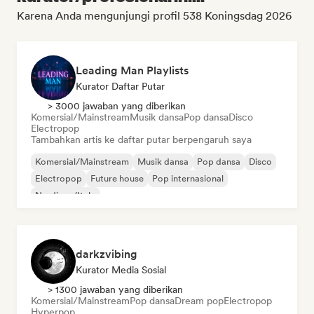
Karena Anda mengunjungi profil 538 Koningsdag 2026
Leading Man Playlists
Kurator Daftar Putar
> 3000 jawaban yang diberikan
Komersial/Mainstream
Musik dansa
Pop dansa
Disco
Electropop
Tambahkan artis ke daftar putar berpengaruh saya
Komersial/Mainstream
Musik dansa
Pop dansa
Disco
Electropop
Future house
Pop internasional
Nu-disco/Italo
darkzvibing
Kurator Media Sosial
> 1300 jawaban yang diberikan
Komersial/Mainstream
Pop dansa
Dream pop
Electropop
Hyperpop