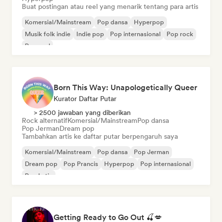
Buat postingan atau reel yang menarik tentang para artis
Komersial/Mainstream
Pop dansa
Hyperpop
Musik folk indie
Indie pop
Pop internasional
Pop rock
Pop soul
Born This Way: Unapologetically Queer
Kurator Daftar Putar
> 2500 jawaban yang diberikan
Rock alternatif
Komersial/Mainstream
Pop dansa
Pop Jerman
Dream pop
Tambahkan artis ke daftar putar berpengaruh saya
Komersial/Mainstream
Pop dansa
Pop Jerman
Dream pop
Pop Prancis
Hyperpop
Pop internasional
Pop Latin
Getting Ready to Go Out 🍒💋