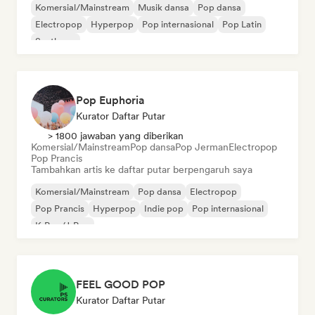
Komersial/Mainstream
Musik dansa
Pop dansa
Electropop
Hyperpop
Pop internasional
Pop Latin
Synthpop
Pop Euphoria
Kurator Daftar Putar
> 1800 jawaban yang diberikan
Komersial/Mainstream
Pop dansa
Pop Jerman
Electropop
Pop Prancis
Tambahkan artis ke daftar putar berpengaruh saya
Komersial/Mainstream
Pop dansa
Electropop
Pop Prancis
Hyperpop
Indie pop
Pop internasional
K-Pop/J-Pop
FEEL GOOD POP
Kurator Daftar Putar