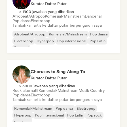
Kurator Daftar Putar
> 1900 jawaban yang diberikan
Afrobeat/Afropop
Komersial/Mainstream
Dancehall
Pop dansa
Electropop
Tambahkan artis ke daftar putar berpengaruh saya
Afrobeat/Afropop
Komersial/Mainstream
Pop dansa
Electropop
Hyperpop
Pop internasional
Pop Latin
Pop soul
Choruses to Sing Along To
Kurator Daftar Putar
> 3000 jawaban yang diberikan
Rock alternatif
Komersial/Mainstream
Musik Country
Pop dansa
Electropop
Tambahkan artis ke daftar putar berpengaruh saya
Komersial/Mainstream
Pop dansa
Electropop
Hyperpop
Pop internasional
Pop Latin
Pop rock
Synthpop