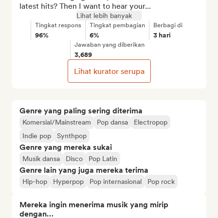
latest hits? Then I want to hear your...
Lihat lebih banyak
Tingkat respons
Tingkat pembagian
Berbagi di
96%
6%
3 hari
Jawaban yang diberikan
3,689
Lihat kurator serupa
Genre yang paling sering diterima
Komersial/Mainstream
Pop dansa
Electropop
Indie pop
Synthpop
Genre yang mereka sukai
Musik dansa
Disco
Pop Latin
Genre lain yang juga mereka terima
Hip-hop
Hyperpop
Pop internasional
Pop rock
Mereka ingin menerima musik yang mirip
dengan…