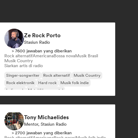
Ze Rock Porto
Stasiun Radio
> 7600 jawaban yang diberikan
Rock alternatif
Americana
Bossa nova
Musik Brasil
Musik Country
Siarkan artis di radio
Singer-songwriter
Rock alternatif
Musik Country
Rock elektronik
Hard rock
Musik folk indie
Indie rock
Metal/Heavy metal
Tony Michaelides
Mentor, Stasiun Radio
> 2700 jawaban yang diberikan
Rock alternatif
Americana
Rock garasi
Musik folk indie