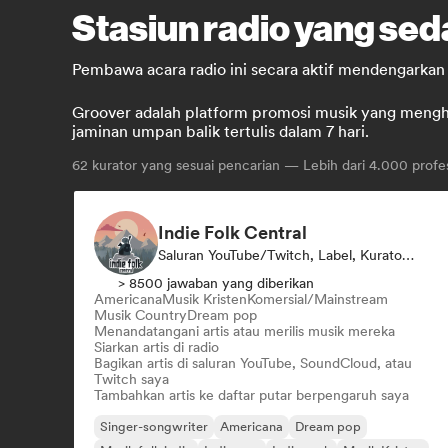
Stasiun radio yang sed
Pembawa acara radio ini secara aktif mendengarkan 
Groover adalah platform promosi musik yang menghub
jaminan umpan balik tertulis dalam 7 hari.
62
kurator yang sesuai pencarian — Lebih dari 4.000 profes
Indie Folk Central
Saluran YouTube/Twitch, Label, Kurator Daftar Putar, Stasiun Radio
> 8500 jawaban yang diberikan
Americana
Musik Kristen
Komersial/Mainstream
Musik Country
Dream pop
Menandatangani artis atau merilis musik mereka
Siarkan artis di radio
Bagikan artis di saluran YouTube, SoundCloud, atau
Twitch saya
Tambahkan artis ke daftar putar berpengaruh saya
Singer-songwriter
Americana
Dream pop