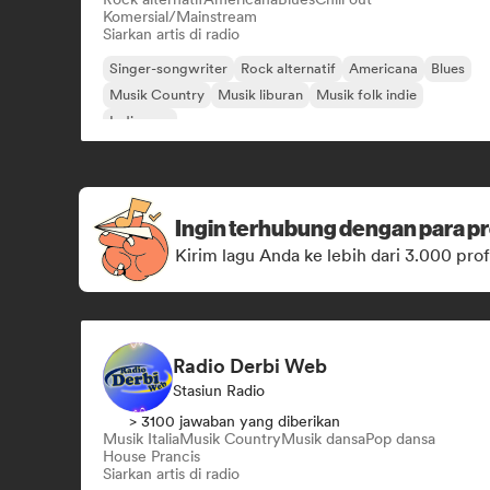
Komersial/Mainstream
Siarkan artis di radio
Singer-songwriter
Rock alternatif
Americana
Blues
Musik Country
Musik liburan
Musik folk indie
Indie pop
Ingin terhubung dengan para pr
Kirim lagu Anda ke lebih dari 3.000 prof
Radio Derbi Web
Stasiun Radio
> 3100 jawaban yang diberikan
Musik Italia
Musik Country
Musik dansa
Pop dansa
House Prancis
Siarkan artis di radio