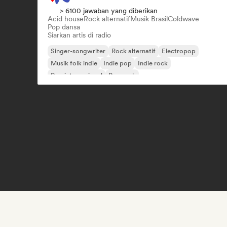
> 6100 jawaban yang diberikan
Acid house
Rock alternatif
Musik Brasil
Coldwave
Pop dansa
Siarkan artis di radio
Singer-songwriter
Rock alternatif
Electropop
Musik folk indie
Indie pop
Indie rock
Pop internasional
Pop rock