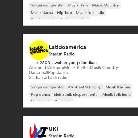
Singer-songwriter
Musik Italia
Musik Country
Musik dansa
Hip-hop
Musik folk indie
Rap internasional
Jazz modern
Latidoamérica
Stasiun Radio
> 2800 jawaban yang diberikan
Afrobeat/Afropop
Musik Karibia
Musik Country
Dancehall
Pop dansa
Siarkan artis di radio
Singer-songwriter
Afrobeat/Afropop
Musik Karibia
Pop dansa
Elektronik eksperimental
Musik folk indie
Musik Latin
Pop Latin
UKI
Stasiun Radio