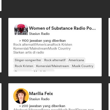
Women of Substance Radio Podcast (human Female recording or performing artists or female-fronted bands)
Stasiun Radio
> 1100 jawaban yang diberikan
Rock alternatif
Americana
Rock Kristen
Komersial/Mainstream
Musik Country
Siarkan artis di radio
Singer-songwriter
Rock alternatif
Americana
Rock Kristen
Komersial/Mainstream
Musik Country
Dream pop
Musik liburan
Marília Feix
Stasiun Radio
> 200 jawaban yang diberikan
Afrobeat/Afropop
Bossa nova
Musik Brasil
Dream pop