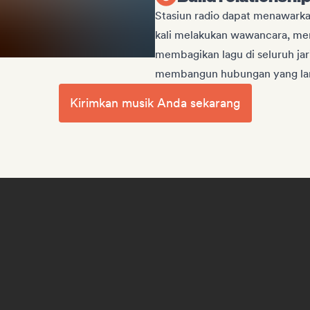
Stasiun radio dapat menawarkan
kali melakukan wawancara, me
membagikan lagu di seluruh ja
membangun hubungan yang la
Kirimkan musik Anda sekarang