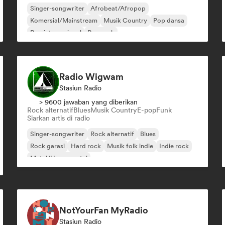
Singer-songwriter
Afrobeat/Afropop
Komersial/Mainstream
Musik Country
Pop dansa
Pop internasional
Pop rock
Rap dalam bahasa Inggris
Radio Wigwam
Stasiun Radio
> 9600 jawaban yang diberikan
Rock alternatif
Blues
Musik Country
E-pop
Funk
Siarkan artis di radio
Singer-songwriter
Rock alternatif
Blues
Rock garasi
Hard rock
Musik folk indie
Indie rock
Metal/Heavy metal
NotYourFan MyRadio
Stasiun Radio