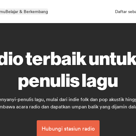
kmu
Belajar & Berkembang
Daftar seb
dio terbaik untu
penulis lagu
anyi-penulis lagu, mulai dari indie folk dan pop akustik hin
mbawa acara radio dan dapatkan umpan balik yang dijamin dala
Hubungi stasiun radio