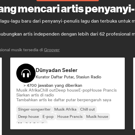
ang mencari artis penyanyi-
lagu-lagu baru dari penyanyi-penulis lagu dan terbuka untuk m
ungkan artis independen dengan lebih dari 62 profesional musi
ional musik tersedia di
Groover
Dünyadan Sesler
Kurator Daftar Putar, Stasiun Radio
> 4700 jawaban yang diberikan
Musik Afrika
Chill out
Deep house
E-pop
House Prancis
Siarkan artis di radio
Tambahkan artis ke daftar putar berpengaruh saya
Singer-songwriter
Musik Afrika
Chill out
Deep house
E-pop
House Prancis
Musik house
Musik folk indie