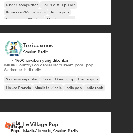
Singer-songwriter
Chill/Lo-fi Hip-Hop
Komersial/Mainstream
Dream pop
Electro Jazz/Nu Jazz
Musik folk indie
Nouvelle scene
Pop rock
Toxicosmos
Stasiun Radio
> 4600 jawaban yang diberikan
Musik Country
Pop dansa
Disco
Dream pop
E-pop
Siarkan artis di radio
Singer-songwriter
Disco
Dream pop
Electropop
House Prancis
Musik folk indie
Indie pop
Indie rock
Le Village Pop
Media/Jurnalis, Stasiun Radio