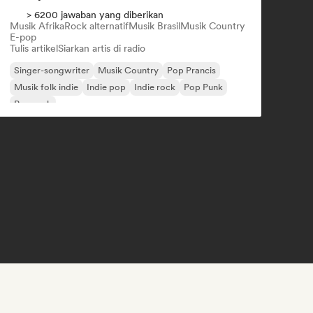
> 6200 jawaban yang diberikan
Musik Afrika
Rock alternatif
Musik Brasil
Musik Country
E-pop
Tulis artikel
Siarkan artis di radio
Singer-songwriter
Musik Country
Pop Prancis
Musik folk indie
Indie pop
Indie rock
Pop Punk
Pop rock