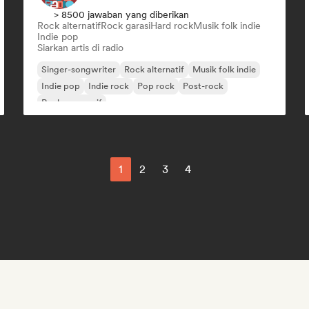
> 8500 jawaban yang diberikan
Rock alternatif
Rock garasi
Hard rock
Musik folk indie
Indie pop
Siarkan artis di radio
Singer-songwriter
Rock alternatif
Musik folk indie
Indie pop
Indie rock
Pop rock
Post-rock
Rock progresif
1
2
3
4