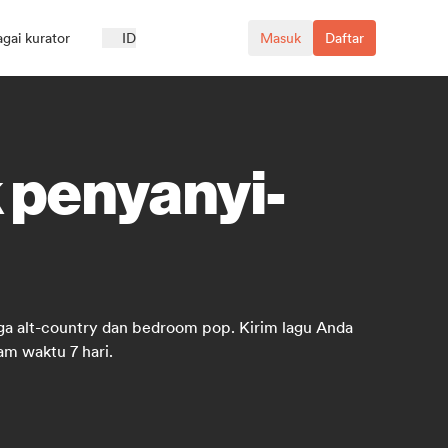
agai kurator
ID
Masuk
Daftar
k penyanyi-
gga alt-country dan bedroom pop. Kirim lagu Anda
m waktu 7 hari.