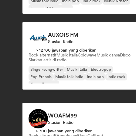
Musik folk indie
Indie pop
Indie rock
Musik Kristen
Komersial/Mainstream
AUXOIS FM
Stasiun Radio
> 12700 jawaban yang diberikan
Rock alternatif
Musik Italia
Coldwave
Musik dansa
Disco
Siarkan artis di radio
Singer-songwriter
Musik Italia
Electropop
Pop Prancis
Musik folk indie
Indie pop
Indie rock
Nouvelle scene
WOAFM99
Stasiun Radio
> 700 jawaban yang diberikan
Rock alternatif
Americana
Blues
Chill out