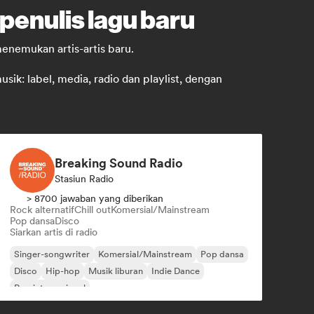
penulis lagu baru
enemukan artis-artis baru.
k: label, media, radio dan playlist, dengan
Breaking Sound Radio
Stasiun Radio
> 8700 jawaban yang diberikan
Rock alternatif
Chill out
Komersial/Mainstream
Pop dansa
Disco
Siarkan artis di radio
Singer-songwriter
Komersial/Mainstream
Pop dansa
Disco
Hip-hop
Musik liburan
Indie Dance
Pop internasional