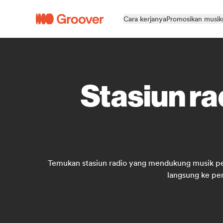
Cara kerjanya
Promosikan musi
Stasiun ra
Temukan stasiun radio yang mendukung musik peny
langsung ke pe