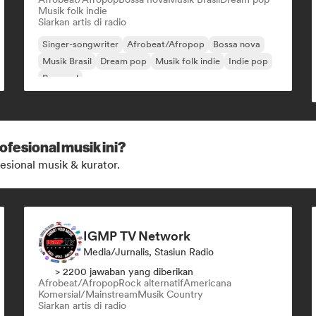
Musik folk indie
Siarkan artis di radio
Singer-songwriter
Afrobeat/Afropop
Bossa nova
Musik Brasil
Dream pop
Musik folk indie
Indie pop
Pop soul
ofesional musik ini?
esional musik & kurator.
IGMP TV Network
Media/Jurnalis, Stasiun Radio
> 2200 jawaban yang diberikan
Afrobeat/Afropop
Rock alternatif
Americana
Komersial/Mainstream
Musik Country
Siarkan artis di radio