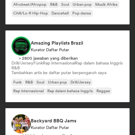
Afrobeat/Afropop
R&B
Soul
Urban pop
Musik Afrika
Chill/Lo-fi Hip-Hop
Dancehall
Pop dansa
Amazing Playlists Brazil
Kurator Daftar Putar
> 2800 jawaban yang diberikan
Drill/Jersey
Funk
Rap internasional
Rap dalam bahasa Inggris
R&B
Tambahkan artis ke daftar putar berpengaruh saya
Funk
R&B
Soul
Urban pop
Drill/Jersey
Rap internasional
Rap dalam bahasa Inggris
Reggae
Backyard BBQ Jams
Kurator Daftar Putar