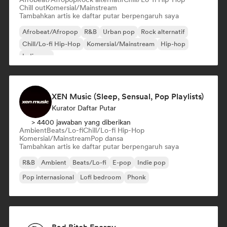
Chill out
Komersial/Mainstream
Tambahkan artis ke daftar putar berpengaruh saya
Afrobeat/Afropop
R&B
Urban pop
Rock alternatif
Chill/Lo-fi Hip-Hop
Komersial/Mainstream
Hip-hop
Indie pop
XEN Music (Sleep, Sensual, Pop Playlists)
Kurator Daftar Putar
> 4400 jawaban yang diberikan
Ambient
Beats/Lo-fi
Chill/Lo-fi Hip-Hop
Komersial/Mainstream
Pop dansa
Tambahkan artis ke daftar putar berpengaruh saya
R&B
Ambient
Beats/Lo-fi
E-pop
Indie pop
Pop internasional
Lofi bedroom
Phonk