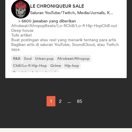
LE CHRONIQUEUR SALE
Saluran YouTube/Twitch, Media/Jurnalis, Kurator Media Sosial
> 6600 jawaban yang diberikan
Afrobeat/Afropop
Beats/Lo-fi
Chill/Lo-fi Hip-Hop
Chill out
Deep house
Tulis artikel
Buat postingan atau reel yang menarik tentang para artis
Bagikan artis di saluran YouTube, SoundCloud, atau Twitch
saya
R&B
Soul
Urban pop
Afrobeat/Afropop
Chill/Lo-fi Hip-Hop
Grime
Hip-hop
Rap dalam bahasa Inggris
1
2
...
85