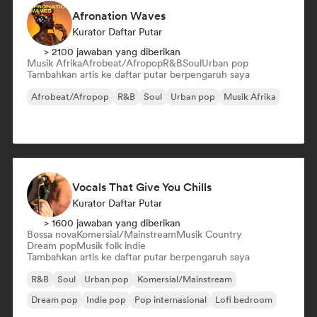
Afronation Waves
Kurator Daftar Putar
> 2100 jawaban yang diberikan
Musik Afrika
Afrobeat/Afropop
R&B
Soul
Urban pop
Tambahkan artis ke daftar putar berpengaruh saya
Afrobeat/Afropop
R&B
Soul
Urban pop
Musik Afrika
Vocals That Give You Chills
Kurator Daftar Putar
> 1600 jawaban yang diberikan
Bossa nova
Komersial/Mainstream
Musik Country
Dream pop
Musik folk indie
Tambahkan artis ke daftar putar berpengaruh saya
R&B
Soul
Urban pop
Komersial/Mainstream
Dream pop
Indie pop
Pop internasional
Lofi bedroom