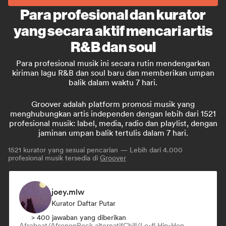
Para profesional dan kurator
yang secara aktif mencari artis
R&B dan soul
Para profesional musik ini secara rutin mendengarkan
kiriman lagu R&B dan soul baru dan memberikan umpan
balik dalam waktu 7 hari.
Groover adalah platform promosi musik yang
menghubungkan artis independen dengan lebih dari 1521
profesional musik: label, media, radio dan playlist, dengan
jaminan umpan balik tertulis dalam 7 hari.
1521
kurator yang sesuai pencarian — Lebih dari 4.000
profesional musik tersedia di
Groover
joey.mlw
Kurator Daftar Putar
> 400 jawaban yang diberikan
Afrobeat/Afropop
Rock alternatif
Chill/Lo-fi Hip-Hop