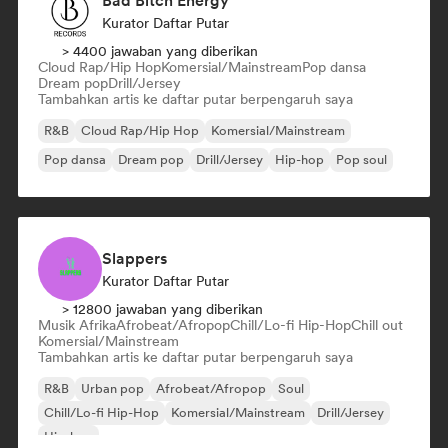
Bad Bitch Energy
Kurator Daftar Putar
> 4400 jawaban yang diberikan
Cloud Rap/Hip Hop
Komersial/Mainstream
Pop dansa
Dream pop
Drill/Jersey
Tambahkan artis ke daftar putar berpengaruh saya
R&B
Cloud Rap/Hip Hop
Komersial/Mainstream
Pop dansa
Dream pop
Drill/Jersey
Hip-hop
Pop soul
Slappers
Kurator Daftar Putar
> 12800 jawaban yang diberikan
Musik Afrika
Afrobeat/Afropop
Chill/Lo-fi Hip-Hop
Chill out
Komersial/Mainstream
Tambahkan artis ke daftar putar berpengaruh saya
R&B
Urban pop
Afrobeat/Afropop
Soul
Chill/Lo-fi Hip-Hop
Komersial/Mainstream
Drill/Jersey
Hip-hop