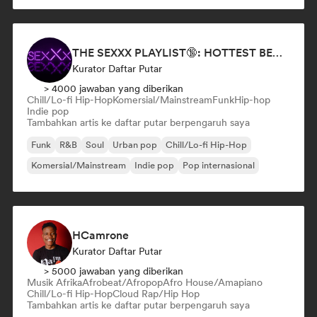
THE SEXXX PLAYLIST🔞: HOTTEST BEDROOM SONGS | SEXUAL APPETITE 👅💦
Kurator Daftar Putar
> 4000 jawaban yang diberikan
Chill/Lo-fi Hip-Hop
Komersial/Mainstream
Funk
Hip-hop
Indie pop
Tambahkan artis ke daftar putar berpengaruh saya
Funk
R&B
Soul
Urban pop
Chill/Lo-fi Hip-Hop
Komersial/Mainstream
Indie pop
Pop internasional
HCamrone
Kurator Daftar Putar
> 5000 jawaban yang diberikan
Musik Afrika
Afrobeat/Afropop
Afro House/Amapiano
Chill/Lo-fi Hip-Hop
Cloud Rap/Hip Hop
Tambahkan artis ke daftar putar berpengaruh saya