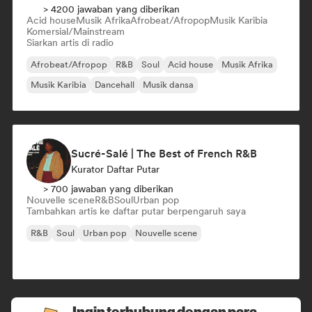
> 4200 jawaban yang diberikan
Acid house
Musik Afrika
Afrobeat/Afropop
Musik Karibia
Komersial/Mainstream
Siarkan artis di radio
Afrobeat/Afropop
R&B
Soul
Acid house
Musik Afrika
Musik Karibia
Dancehall
Musik dansa
Sucré-Salé | The Best of French R&B
Kurator Daftar Putar
> 700 jawaban yang diberikan
Nouvelle scene
R&B
Soul
Urban pop
Tambahkan artis ke daftar putar berpengaruh saya
R&B
Soul
Urban pop
Nouvelle scene
Ingin terhubung dengan para