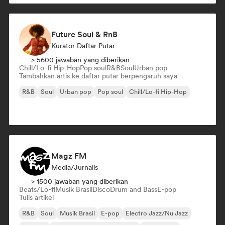
Future Soul & RnB
Kurator Daftar Putar
> 5600 jawaban yang diberikan
Chill/Lo-fi Hip-Hop
Pop soul
R&B
Soul
Urban pop
Tambahkan artis ke daftar putar berpengaruh saya
R&B
Soul
Urban pop
Pop soul
Chill/Lo-fi Hip-Hop
Magz FM
Media/Jurnalis
> 1500 jawaban yang diberikan
Beats/Lo-fi
Musik Brasil
Disco
Drum and Bass
E-pop
Tulis artikel
R&B
Soul
Musik Brasil
E-pop
Electro Jazz/Nu Jazz