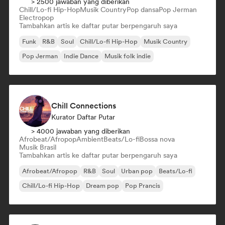
> 2500 jawaban yang diberikan
Chill/Lo-fi Hip-Hop
Musik Country
Pop dansa
Pop Jerman
Electropop
Tambahkan artis ke daftar putar berpengaruh saya
Funk
R&B
Soul
Chill/Lo-fi Hip-Hop
Musik Country
Pop Jerman
Indie Dance
Musik folk indie
Chill Connections
Kurator Daftar Putar
> 4000 jawaban yang diberikan
Afrobeat/Afropop
Ambient
Beats/Lo-fi
Bossa nova
Musik Brasil
Tambahkan artis ke daftar putar berpengaruh saya
Afrobeat/Afropop
R&B
Soul
Urban pop
Beats/Lo-fi
Chill/Lo-fi Hip-Hop
Dream pop
Pop Prancis