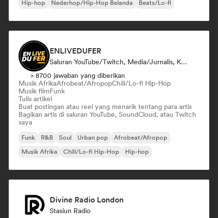
Hip-hop
Nederhop/Hip-Hop Belanda
Beats/Lo-fi
ENLIVEDUFER
Saluran YouTube/Twitch, Media/Jurnalis, Kurator Media Sosial
> 8700 jawaban yang diberikan
Musik Afrika
Afrobeat/Afropop
Chill/Lo-fi Hip-Hop
Musik film
Funk
Tulis artikel
Buat postingan atau reel yang menarik tentang para artis
Bagikan artis di saluran YouTube, SoundCloud, atau Twitch
saya
Funk
R&B
Soul
Urban pop
Afrobeat/Afropop
Musik Afrika
Chill/Lo-fi Hip-Hop
Hip-hop
Divine Radio London
Stasiun Radio