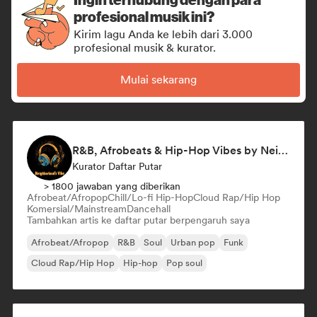
profesional musik ini?
Kirim lagu Anda ke lebih dari 3.000
profesional musik & kurator.
Mulai sekarang
R&B, Afrobeats & Hip-Hop Vibes by Neighborhood's Vibe
Kurator Daftar Putar
> 1800 jawaban yang diberikan
Afrobeat/Afropop
Chill/Lo-fi Hip-Hop
Cloud Rap/Hip Hop
Komersial/Mainstream
Dancehall
Tambahkan artis ke daftar putar berpengaruh saya
Afrobeat/Afropop
R&B
Soul
Urban pop
Funk
Cloud Rap/Hip Hop
Hip-hop
Pop soul