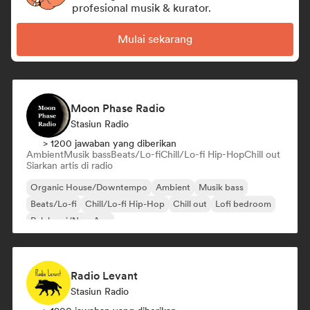
profesional musik & kurator.
Mulai sekarang
Moon Phase Radio
Stasiun Radio
> 1200 jawaban yang diberikan
Ambient
Musik bass
Beats/Lo-fi
Chill/Lo-fi Hip-Hop
Chill out
Siarkan artis di radio
Organic House/Downtempo
Ambient
Musik bass
Beats/Lo-fi
Chill/Lo-fi Hip-Hop
Chill out
Lofi bedroom
Relaksasi/New Age
Radio Levant
Stasiun Radio