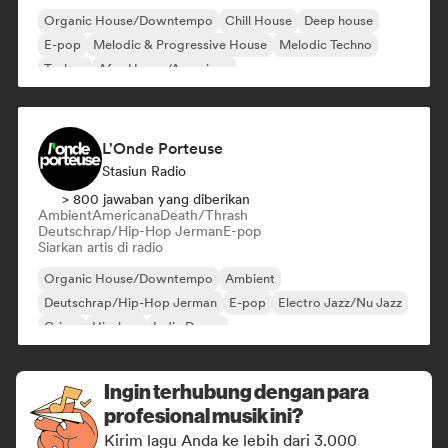
Organic House/Downtempo
Chill House
Deep house
E-pop
Melodic & Progressive House
Melodic Techno
Techno
Afro House/Amapiano
L'Onde Porteuse
Stasiun Radio
> 800 jawaban yang diberikan
Ambient
Americana
Death/Thrash
Deutschrap/Hip-Hop Jerman
E-pop
Siarkan artis di radio
Organic House/Downtempo
Ambient
Deutschrap/Hip-Hop Jerman
E-pop
Electro Jazz/Nu Jazz
Grime
Hip-hop
Indie Dance
Ingin terhubung dengan para
profesional musik ini?
Kirim lagu Anda ke lebih dari 3.000