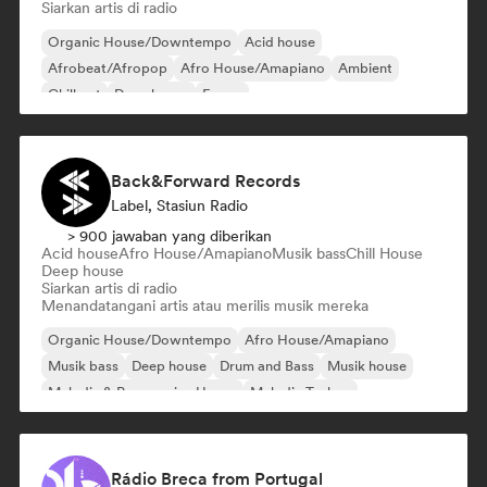
Siarkan artis di radio
Organic House/Downtempo
Acid house
Afrobeat/Afropop
Afro House/Amapiano
Ambient
Chill out
Deep house
E-pop
Back&Forward Records
Label, Stasiun Radio
> 900 jawaban yang diberikan
Acid house
Afro House/Amapiano
Musik bass
Chill House
Deep house
Siarkan artis di radio
Menandatangani artis atau merilis musik mereka
Organic House/Downtempo
Afro House/Amapiano
Musik bass
Deep house
Drum and Bass
Musik house
Melodic & Progressive House
Melodic Techno
Rádio Breca from Portugal