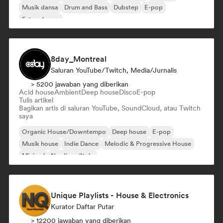
Musik dansa
Drum and Bass
Dubstep
E-pop
Future house
8day_Montreal
Saluran YouTube/Twitch, Media/Jurnalis
> 5200 jawaban yang diberikan
Acid house
Ambient
Deep house
Disco
E-pop
Tulis artikel
Bagikan artis di saluran YouTube, SoundCloud, atau Twitch
saya
Organic House/Downtempo
Deep house
E-pop
Musik house
Indie Dance
Melodic & Progressive House
Minimal
Nu-disco/Italo
Unique Playlists - House & Electronics
Kurator Daftar Putar
> 12200 jawaban yang diberikan