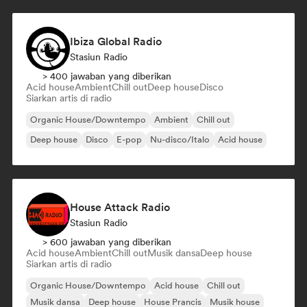
Ibiza Global Radio
Stasiun Radio
> 400 jawaban yang diberikan
Acid house
Ambient
Chill out
Deep house
Disco
Siarkan artis di radio
Organic House/Downtempo
Ambient
Chill out
Deep house
Disco
E-pop
Nu-disco/Italo
Acid house
House Attack Radio
Stasiun Radio
> 600 jawaban yang diberikan
Acid house
Ambient
Chill out
Musik dansa
Deep house
Siarkan artis di radio
Organic House/Downtempo
Acid house
Chill out
Musik dansa
Deep house
House Prancis
Musik house