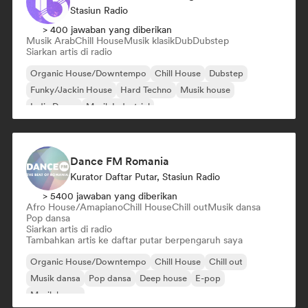
Stasiun Radio
> 400 jawaban yang diberikan
Musik Arab
Chill House
Musik klasik
Dub
Dubstep
Siarkan artis di radio
Organic House/Downtempo
Chill House
Dubstep
Funky/Jackin House
Hard Techno
Musik house
Indie Dance
Musik Industrial
Dance FM Romania
Kurator Daftar Putar, Stasiun Radio
> 5400 jawaban yang diberikan
Afro House/Amapiano
Chill House
Chill out
Musik dansa
Pop dansa
Siarkan artis di radio
Tambahkan artis ke daftar putar berpengaruh saya
Organic House/Downtempo
Chill House
Chill out
Musik dansa
Pop dansa
Deep house
E-pop
Musik house