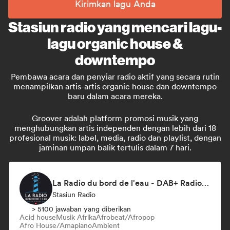
Kirimkan lagu Anda
Stasiun radio yang mencari lagu-
lagu organic house &
downtempo
Pembawa acara dan penyiar radio aktif yang secara rutin
menampilkan artis-artis organic house dan downtempo
baru dalam acara mereka.
Groover adalah platform promosi musik yang
menghubungkan artis independen dengan lebih dari 18
profesional musik: label, media, radio dan playlist, dengan
jaminan umpan balik tertulis dalam 7 hari.
La Radio du bord de l'eau - DAB+ Radio Station (Switzerland)
Stasiun Radio
> 5100 jawaban yang diberikan
Acid house
Musik Afrika
Afrobeat/Afropop
Afro House/Amapiano
Ambient