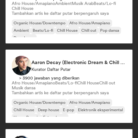
Afro House/Amapiano
Ambient
Musik Arab
Beats/Lo-fi
Chill House
Tambahkan artis ke daftar putar berpengaruh saya
Organic House/Downtempo
Afro House/Amapiano
Ambient
Beats/Lo-fi
Chill House
Chill out
Pop dansa
Deep house
Aaron Decay (Electronic Dream & Chill Electronic Dream playlists)
Kurator Daftar Putar
> 3900 jawaban yang diberikan
Afro House/Amapiano
Beats/Lo-fi
Chill House
Chill out
Musik dansa
Tambahkan artis ke daftar putar berpengaruh saya
Organic House/Downtempo
Afro House/Amapiano
Chill House
Deep house
E-pop
Elektronik eksperimental
House Prancis
Future house