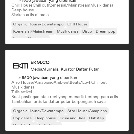
> 1900 jawaban yang diberikan
Chill House
Chill out
Komersial/Mainstream
Musik dansa
Deep house
Siarkan artis di radio
Organic House/Downtempo
Chill House
Komersial/Mainstream
Musik dansa
Disco
Dream pop
E-pop
Electropop
EKM.CO
Media/Jurnalis, Kurator Daftar Putar
> 5500 jawaban yang diberikan
Afro House/Amapiano
Ambient
Beats/Lo-fi
Chill out
Musik dansa
Tulis artikel
Buat postingan atau reel yang menarik tentang para artis
Tambahkan artis ke daftar putar berpengaruh saya
Organic House/Downtempo
Afro House/Amapiano
Pop dansa
Deep house
Drum and Bass
Dubstep
Hard Techno
Indie Dance