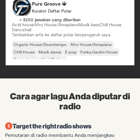
Pure Groove 🔱
Kurator Daftar Putar
> 3200 jawaban yang diberikan
Acid house
Afro House/Amapiano
Musik bass
Chill House
Dancehall
Tambahkan artis ke daftar putar berpengaruh saya
Organic House/Downtempo
Afro House/Amapiano
Chill House
Musik dansa
E-pop
Funky/Jackin House
Future house
Hard Techno
Cara agar lagu Anda diputar di
radio
Target the right radio shows
Pemutaran di radio membantu Anda menjangkau