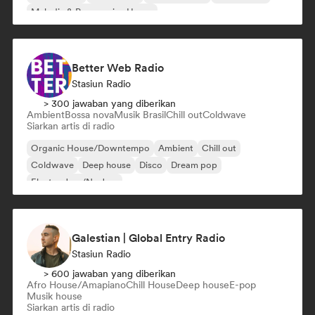
Melodic & Progressive House
Better Web Radio
Stasiun Radio
> 300 jawaban yang diberikan
Ambient
Bossa nova
Musik Brasil
Chill out
Coldwave
Siarkan artis di radio
Organic House/Downtempo
Ambient
Chill out
Coldwave
Deep house
Disco
Dream pop
Electro Jazz/Nu Jazz
Galestian | Global Entry Radio
Stasiun Radio
> 600 jawaban yang diberikan
Afro House/Amapiano
Chill House
Deep house
E-pop
Musik house
Siarkan artis di radio