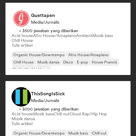
Guettapen
Media/Jurnalis
> 3500 jawaban yang diberikan
Acid house
Afro House/Amapiano
Ambient
Musik bass
Chill House
Tulis artikel
Organic House/Downtempo
Afro House/Amapiano
Chill House
Musik dansa
Disco
E-pop
House Prancis
Funky/Jackin House
ThisSongIsSick
Media/Jurnalis
> 3000 jawaban yang diberikan
Acid house
Musik bass
Chill out
Cloud Rap/Hip Hop
Musik dansa
Tulis artikel
Organic House/Downtempo
Musik bass
Chill out