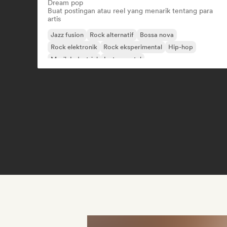
Dream pop
Buat postingan atau reel yang menarik tentang para
artis
Jazz fusion
Rock alternatif
Bossa nova
Rock elektronik
Rock eksperimental
Hip-hop
Musik Industrial
Instrumental