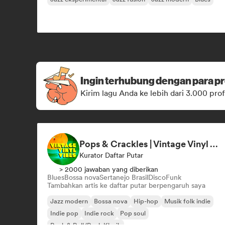
Ingin terhubung dengan para pr
Kirim lagu Anda ke lebih dari 3.000 prof
Pops & Crackles | Vintage Vinyl Vibes
Kurator Daftar Putar
> 2000 jawaban yang diberikan
Blues
Bossa nova
Sertanejo Brasil
Disco
Funk
Tambahkan artis ke daftar putar berpengaruh saya
Jazz modern
Bossa nova
Hip-hop
Musik folk indie
Indie pop
Indie rock
Pop soul