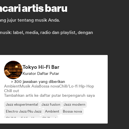
cari artis baru
ng jujur tentang musik Anda.
ik: label, media, radio dan playlist, dengan
Tokyo Hi-Fi Bar
Kurator Daftar Putar
> 300 jawaban yang diberikan
Ambient
Musik Asia
Bossa nova
Chill/Lo-fi Hip-Hop
Chill out
Tambahkan artis ke daftar putar berpengaruh saya
Jazz eksperimental
Jazz fusion
Jazz modern
Electro Jazz/Nu Jazz
Ambient
Bossa nova
Chill/Lo-fi Hip-Hop
Chill out