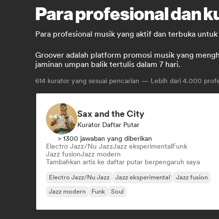
Para profesional dan k
Para profesional musik yang aktif dan terbuka unt
Groover adalah platform promosi musik yang menghub
jaminan umpan balik tertulis dalam 7 hari.
614
kurator yang sesuai pencarian — Lebih dari 4.000 profe
Sax and the City
Kurator Daftar Putar
> 1300 jawaban yang diberikan
Electro Jazz/Nu Jazz
Jazz eksperimental
Funk
Jazz fusion
Jazz modern
Tambahkan artis ke daftar putar berpengaruh saya
Electro Jazz/Nu Jazz
Jazz eksperimental
Jazz fusion
Jazz modern
Funk
Soul