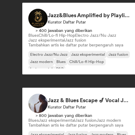
Jazz&Blues Amplified by Playlist Paradise
Kurator Daftar Putar
> 400 jawaban yang diberikan
Blues
Chill/Lo-fi Hip-Hop
Electro Jazz/Nu Jazz
Jazz eksperimental
Jazz fusion
Tambahkan artis ke daftar putar berpengaruh saya
Electro Jazz/Nu Jazz
Jazz eksperimental
Jazz fusion
Jazz modern
Blues
Chill/Lo-fi Hip-Hop
Instrumental
R&B
Jazz & Blues Escape 🎷 Vocal Jazz, Soul Blues & Classic Standards
Kurator Daftar Putar
> 800 jawaban yang diberikan
Blues
Jazz eksperimental
Jazz fusion
Jazz modern
Tambahkan artis ke daftar putar berpengaruh saya
Jazz eksperimental
Jazz fusion
Jazz modern
Blues