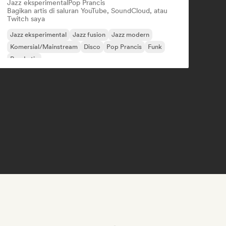
Jazz eksperimental
Pop Prancis
Bagikan artis di saluran YouTube, SoundCloud, atau
Twitch saya
Jazz eksperimental
Jazz fusion
Jazz modern
Komersial/Mainstream
Disco
Pop Prancis
Funk
Pop Latin