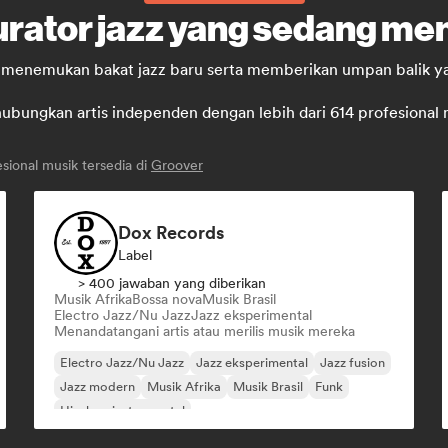
urator jazz yang sedang men
uk menemukan bakat jazz baru serta memberikan umpan balik ya
ungkan artis independen dengan lebih dari 614 profesional mus
sional musik tersedia di
Groover
Dox Records
Label
> 400 jawaban yang diberikan
Musik Afrika
Bossa nova
Musik Brasil
Electro Jazz/Nu Jazz
Jazz eksperimental
Menandatangani artis atau merilis musik mereka
Electro Jazz/Nu Jazz
Jazz eksperimental
Jazz fusion
Jazz modern
Musik Afrika
Musik Brasil
Funk
Hip-hop instrumental