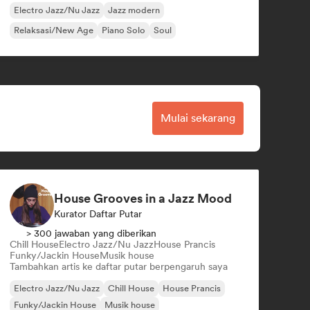
Electro Jazz/Nu Jazz
Jazz modern
Relaksasi/New Age
Piano Solo
Soul
Mulai sekarang
House Grooves in a Jazz Mood
Kurator Daftar Putar
> 300 jawaban yang diberikan
Chill House
Electro Jazz/Nu Jazz
House Prancis
Funky/Jackin House
Musik house
Tambahkan artis ke daftar putar berpengaruh saya
Electro Jazz/Nu Jazz
Chill House
House Prancis
Funky/Jackin House
Musik house