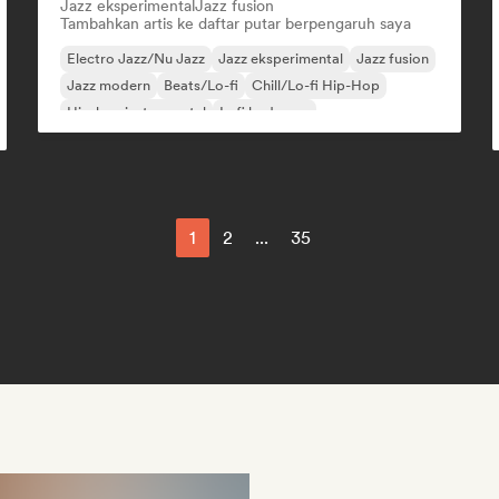
Jazz eksperimental
Jazz fusion
Tambahkan artis ke daftar putar berpengaruh saya
Electro Jazz/Nu Jazz
Jazz eksperimental
Jazz fusion
Jazz modern
Beats/Lo-fi
Chill/Lo-fi Hip-Hop
Hip-hop instrumental
Lofi bedroom
1
2
...
35