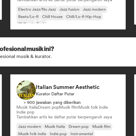
Electro Jazz/Nu Jazz
Jazz fusion
Jazz modern
Beats/Lo-fi
Chill House
Chill/Lo-fi Hip-Hop
Chill out
Funk
ofesional musik ini?
esional musik & kurator.
Italian Summer Aesthetic
Kurator Daftar Putar
> 900 jawaban yang diberikan
Musik Italia
Dream pop
Musik film
Musik folk indie
Indie pop
Tambahkan artis ke daftar putar berpengaruh saya
Jazz modern
Musik Italia
Dream pop
Musik film
Musik folk indie
Indie pop
Instrumental