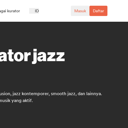
agai kurator
ID
Masuk
Daftar
ator jazz
usion, jazz kontemporer, smooth jazz, dan lainnya.
usik yang aktif.