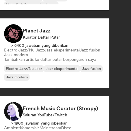
Melodic & Progressive House
Organic House/Downtempo
Planet Jazz
Kurator Daftar Putar
> 6400 jawaban yang diberikan
Electro Jazz/Nu Jazz
Jazz eksperimental
Jazz fusion
Jazz modern
Tambahkan artis ke daftar putar berpengaruh saya
Electro Jazz/Nu Jazz
Jazz eksperimental
Jazz fusion
Jazz modern
French Music Curator (Stoopy)
Saluran YouTube/Twitch
> 1900 jawaban yang diberikan
Ambient
Komersial/Mainstream
Disco