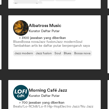
Singer-songwriter
Albatross Music
Kurator Daftar Putar
> 3100 jawaban yang diberikan
Blues
Bossa nova
Jazz fusion
Jazz modern
Soul
Tambahkan artis ke daftar putar berpengaruh saya
Jazz modern
Jazz fusion
Soul
Blues
Bossa nova
Morning Café Jazz
Kurator Daftar Putar
> 700 jawaban yang diberikan
Beats/Lo-fi
Chill/Lo-fi Hip-Hop
Electro Jazz/Nu Jazz