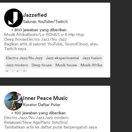
Jazzefied
Saluran YouTube/Twitch
> 800 jawaban yang diberikan
Musik Afrika
Beats/Lo-fi
Chill/Lo-fi Hip-Hop
Deep house
Electro Jazz/Nu Jazz
Bagikan artis di saluran YouTube, SoundCloud, atau
Twitch saya
Electro Jazz/Nu Jazz
Jazz eksperimental
Jazz fusion
Jazz modern
Deep house
Musik house
Musik Afrika
Beats/Lo-fi
Inner Peace Music
Kurator Daftar Putar
> 100 jawaban yang diberikan
Electro Jazz/Nu Jazz
Jazz modern
Relaksasi/New Age
Piano Solo
Soul
Tambahkan artis ke daftar putar berpengaruh saya