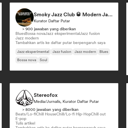
Smoky Jazz Club 🥃 Modern Jazz & Jazz Fusion to Sip an Old Fashioned to
Kurator Daftar Putar
> 900 jawaban yang diberikan
Blues
Bossa nova
Jazz eksperimental
Jazz fusion
Jazz modern
Tambahkan artis ke daftar putar berpengaruh saya
Jazz eksperimental
Jazz fusion
Jazz modern
Blues
Bossa nova
Soul
Stereofox
Media/Jurnalis, Kurator Daftar Putar
> 8000 jawaban yang diberikan
Beats/Lo-fi
Chill House
Chill/Lo-fi Hip-Hop
Chill out
E-pop
Tulis artikel
Tambahkan artis ke daftar putar berpengaruh saya