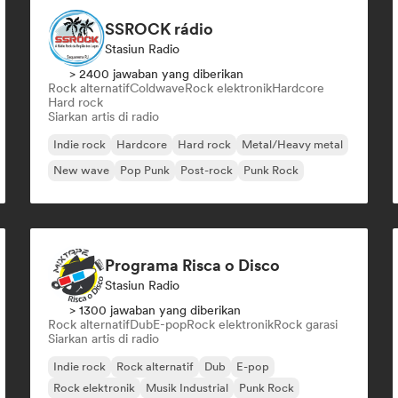
SSROCK rádio
Stasiun Radio
> 2400 jawaban yang diberikan
Rock alternatif
Coldwave
Rock elektronik
Hardcore
Hard rock
Siarkan artis di radio
Indie rock
Hardcore
Hard rock
Metal/Heavy metal
New wave
Pop Punk
Post-rock
Punk Rock
Programa Risca o Disco
Stasiun Radio
> 1300 jawaban yang diberikan
Rock alternatif
Dub
E-pop
Rock elektronik
Rock garasi
Siarkan artis di radio
Indie rock
Rock alternatif
Dub
E-pop
Rock elektronik
Musik Industrial
Punk Rock