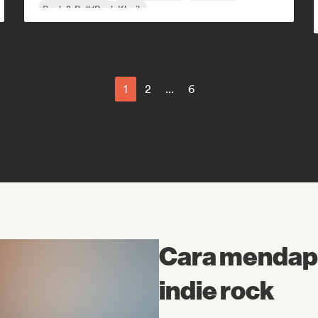
Rock & Roll/Rock Klasik
1
2
...
6
Cara mendapa
indie rock