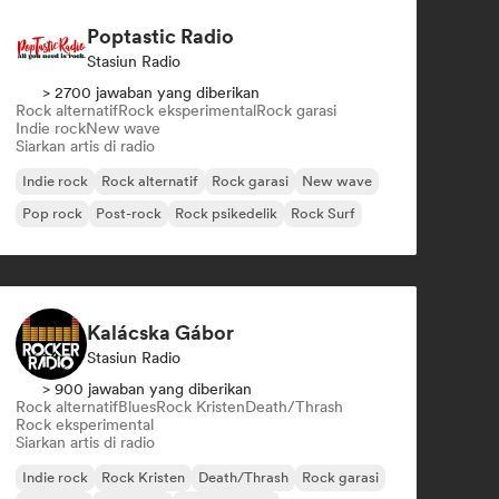
Poptastic Radio
Stasiun Radio
> 2700 jawaban yang diberikan
Rock alternatif
Rock eksperimental
Rock garasi
Indie rock
New wave
Siarkan artis di radio
Indie rock
Rock alternatif
Rock garasi
New wave
Pop rock
Post-rock
Rock psikedelik
Rock Surf
Kalácska Gábor
Stasiun Radio
> 900 jawaban yang diberikan
Rock alternatif
Blues
Rock Kristen
Death/Thrash
Rock eksperimental
Siarkan artis di radio
Indie rock
Rock Kristen
Death/Thrash
Rock garasi