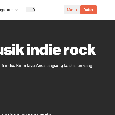
agai kurator
ID
Masuk
Daftar
sik indie rock
fi indie. Kirim lagu Anda langsung ke stasiun yang
g baru dalam program mereka.