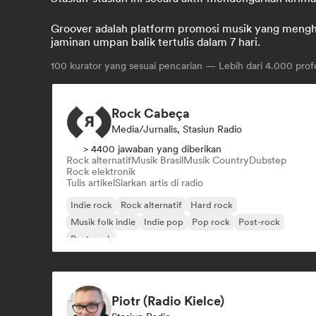
Groover adalah platform promosi musik yang menghub
jaminan umpan balik tertulis dalam 7 hari.
100
kurator yang sesuai pencarian — Lebih dari 4.000 profe
Rock Cabeça
Media/Jurnalis, Stasiun Radio
> 4400 jawaban yang diberikan
Rock alternatif
Musik Brasil
Musik Country
Dubstep
Rock elektronik
Tulis artikel
Siarkan artis di radio
Indie rock
Rock alternatif
Hard rock
Musik folk indie
Indie pop
Pop rock
Post-rock
Post-rock
Piotr (Radio Kielce)