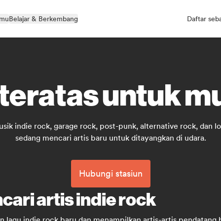
kmu
Belajar & Berkembang
Daftar seb
 teratas untuk mu
 indie rock, garage rock, post-punk, alternative rock, dan lo-
sedang mencari artis baru untuk ditayangkan di udara.
Hubungi stasiun
ari artis indie rock
man lagu indie rock baru dan menampilkan artis-artis pendatan