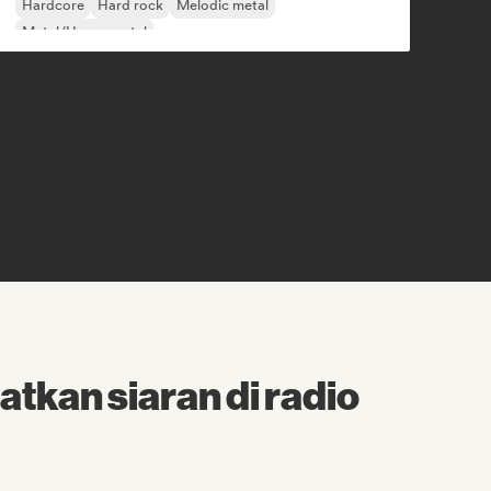
Hardcore
Hard rock
Melodic metal
Metal/Heavy metal
tkan siaran di radio