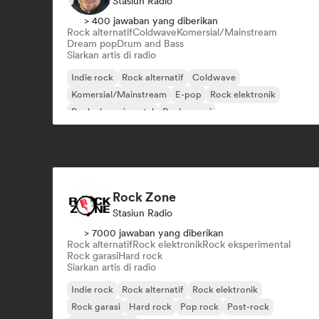
Stasiun Radio
> 400 jawaban yang diberikan
Rock alternatif
Coldwave
Komersial/Mainstream
Dream pop
Drum and Bass
Siarkan artis di radio
Indie rock
Rock alternatif
Coldwave
Komersial/Mainstream
E-pop
Rock elektronik
Rock eksperimental
Rock garasi
Rock Zone
Stasiun Radio
> 7000 jawaban yang diberikan
Rock alternatif
Rock elektronik
Rock eksperimental
Rock garasi
Hard rock
Siarkan artis di radio
Indie rock
Rock alternatif
Rock elektronik
Rock garasi
Hard rock
Pop rock
Post-rock