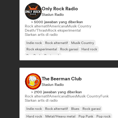
Only Rock Radio
Stasiun Radio
> 5000 jawaban yang diberikan
Rock alternatif
Americana
Musik Country
Death/Thrash
Rock eksperimental
Siarkan artis di radio
Indie rock
Rock alternatif
Musik Country
Rock eksperimental
Rock garasi
Hard rock
Pop Punk
Post-rock
The Beerman Club
Stasiun Radio
> 2100 jawaban yang diberikan
Rock alternatif
Americana
Blues
Musik Country
Funk
Siarkan artis di radio
Indie rock
Rock alternatif
Blues
Rock garasi
Hard rock
Metal/Heavy metal
Pop Punk
Pop rock