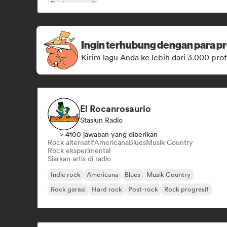
Rock progresif
Ingin terhubung dengan para pr
Kirim lagu Anda ke lebih dari 3.000 prof
El Rocanrosaurio
Stasiun Radio
> 4100 jawaban yang diberikan
Rock alternatif
Americana
Blues
Musik Country
Rock eksperimental
Siarkan artis di radio
Indie rock
Americana
Blues
Musik Country
Rock garasi
Hard rock
Post-rock
Rock progresif