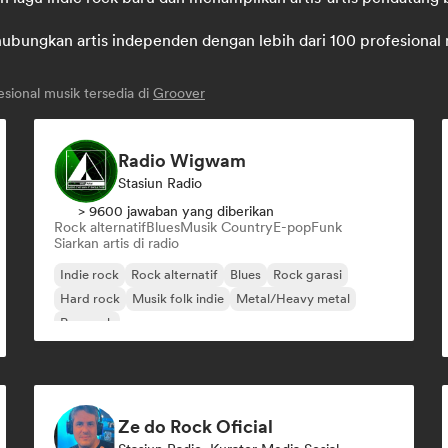
ungkan artis independen dengan lebih dari 100 profesional mus
sional musik tersedia di
Groover
Radio Wigwam
Stasiun Radio
> 9600 jawaban yang diberikan
Rock alternatif
Blues
Musik Country
E-pop
Funk
Siarkan artis di radio
Indie rock
Rock alternatif
Blues
Rock garasi
Hard rock
Musik folk indie
Metal/Heavy metal
Pop rock
Ze do Rock Oficial