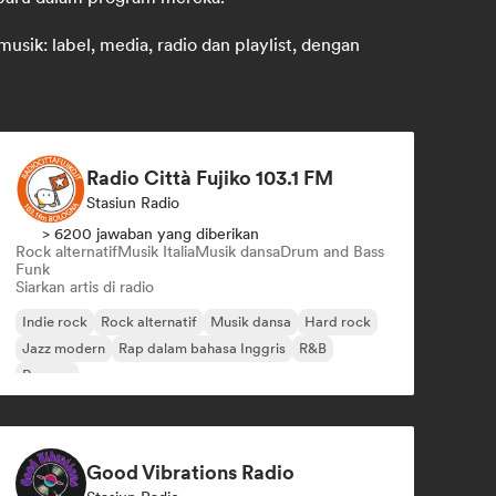
ik: label, media, radio dan playlist, dengan
Radio Città Fujiko 103.1 FM
Stasiun Radio
> 6200 jawaban yang diberikan
Rock alternatif
Musik Italia
Musik dansa
Drum and Bass
Funk
Siarkan artis di radio
Indie rock
Rock alternatif
Musik dansa
Hard rock
Jazz modern
Rap dalam bahasa Inggris
R&B
Reggae
Good Vibrations Radio