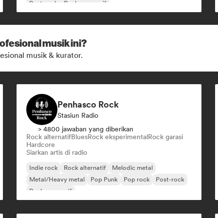
Post-rock
Rock progresif
ofesional musik ini?
esional musik & kurator.
Penhasco Rock
Stasiun Radio
> 4800 jawaban yang diberikan
Rock alternatif
Blues
Rock eksperimental
Rock garasi
Hardcore
Siarkan artis di radio
Indie rock
Rock alternatif
Melodic metal
Metal/Heavy metal
Pop Punk
Pop rock
Post-rock
Rock progresif