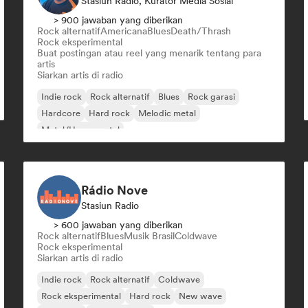
Stasiun Radio, Kurator Media Sosial
> 900 jawaban yang diberikan
Rock alternatif
Americana
Blues
Death/Thrash
Rock eksperimental
Buat postingan atau reel yang menarik tentang para
artis
Siarkan artis di radio
Indie rock
Rock alternatif
Blues
Rock garasi
Hardcore
Hard rock
Melodic metal
Metal/Heavy metal
Rádio Nove
Stasiun Radio
> 600 jawaban yang diberikan
Rock alternatif
Blues
Musik Brasil
Coldwave
Rock eksperimental
Siarkan artis di radio
Indie rock
Rock alternatif
Coldwave
Rock eksperimental
Hard rock
New wave