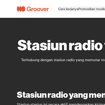
Cara kerjanya
Promosikan musi
Stasiun radio
Terhubung dengan stasiun radio yang memutar musik
Stasiun radio yang menc
Stasiun-stasiun ini secara aktif mendengarkan kiri