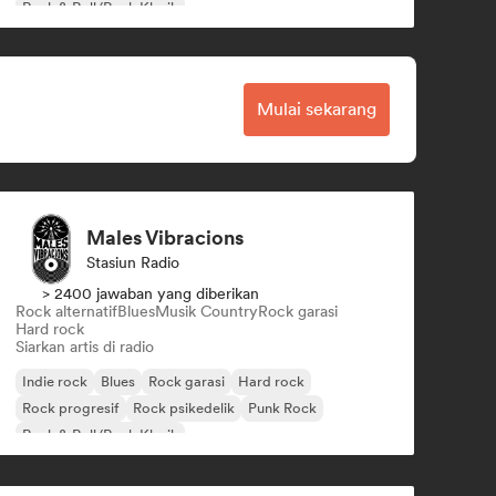
Rock & Roll/Rock Klasik
Mulai sekarang
Males Vibracions
Stasiun Radio
> 2400 jawaban yang diberikan
Rock alternatif
Blues
Musik Country
Rock garasi
Hard rock
Siarkan artis di radio
Indie rock
Blues
Rock garasi
Hard rock
Rock progresif
Rock psikedelik
Punk Rock
Rock & Roll/Rock Klasik