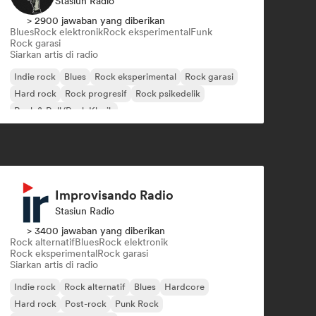
Stasiun Radio
> 2900 jawaban yang diberikan
Blues
Rock elektronik
Rock eksperimental
Funk
Rock garasi
Siarkan artis di radio
Indie rock
Blues
Rock eksperimental
Rock garasi
Hard rock
Rock progresif
Rock psikedelik
Rock & Roll/Rock Klasik
Improvisando Radio
Stasiun Radio
> 3400 jawaban yang diberikan
Rock alternatif
Blues
Rock elektronik
Rock eksperimental
Rock garasi
Siarkan artis di radio
Indie rock
Rock alternatif
Blues
Hardcore
Hard rock
Post-rock
Punk Rock