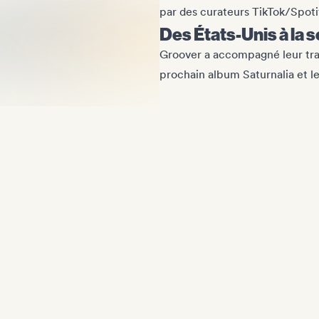
par des curateurs TikTok/Spotif
Des États-Unis à la 
Groover a accompagné leur trans
prochain album Saturnalia et l
Kim Logan
, (Alt Rock/US)