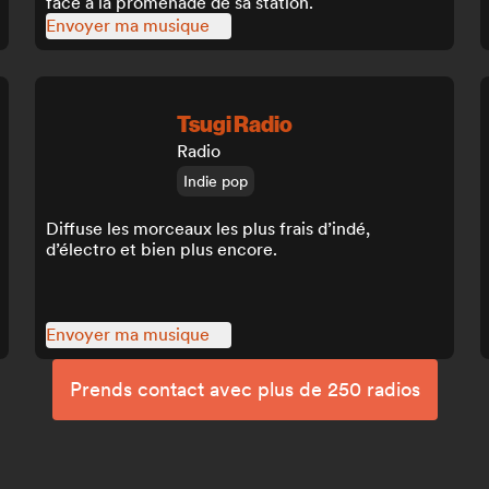
face à la promenade de sa station.
Envoyer ma musique
Tsugi Radio
Radio
Indie pop
Diffuse les morceaux les plus frais d’indé,
d’électro et bien plus encore.
Envoyer ma musique
Prends contact avec plus de 250 radios