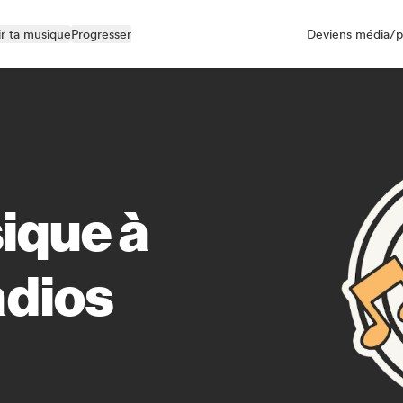
r ta musique
Progresser
Deviens média/p
ique à
adios