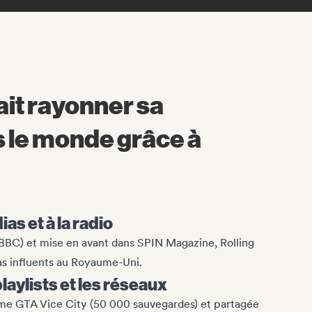
ait rayonner sa
 le monde grâce à
as et à la radio
(BBC) et mise en avant dans SPIN Magazine, Rolling
as influents au Royaume-Uni.
playlists et les réseaux
mme GTA Vice City (50 000 sauvegardes) et partagée