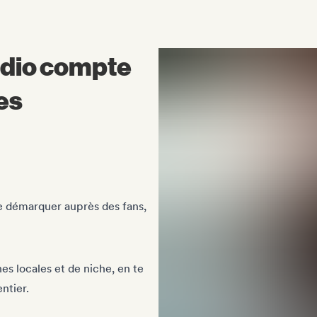
radio compte
tes
 te démarquer auprès des fans,
nes locales et de niche, en te
ntier.