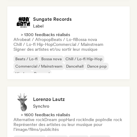
Sungate Records
Label
> 1300 feedbacks réalisés
Afrobeat / Afropop
Beats / Lo-fi
Bossa nova
Chill / Lo-fi Hip-Hop
Commercial / Mainstream
Signer des artistes et/ou sortir leur musique
Beats / Lo-fi
Bossa nova
Chill / Lo-fi Hip-Hop
Commercial / Mainstream
Dancehall
Dance pop
Hip-hop
Pop soul
Lorenzo Lautz
Synchro
> 1600 feedbacks réalisés
Alternative rock
Dream pop
Hard rock
Indie pop
Indie rock
Représenter des artistes ou leur musique pour
l’image/films/publicités