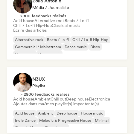
Zoila Antonio
Média / Journaliste
> 100 feedbacks réalisés
Acid house
Alternative rock
Beats / Lo-fi
Chill / Lo-fi Hip-Hop
Classical music
Écrire des articles
Alternative rock
Beats / Lo-fi
Chill / Lo-fi Hip-Hop
Commercial / Mainstream
Dance music
Disco
Dream pop
House music
N3UX
Playlist
> 2800 feedbacks réalisés
Acid house
Ambient
Chill out
Deep house
Electronica
Ajouter dans ma/mes playlist(s) impactante(s)
Acid house
Ambient
Deep house
House music
Indie Dance
Melodic & Progressive House
Minimal
Organic House / Downtempo