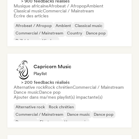
> 900 feedbacks réalisés
Musique africaine
Afrobeat / Afropop
Ambient
Classical music
Commercial / Mainstream
Écrire des articles
Afrobeat / Afropop
Ambient
Classical music
Commercial / Mainstream
Country
Dance pop
Drill / Jersey
Hip-hop
Capricorn Music
Playlist
> 200 feedbacks réalisés
Alternative rock
Rock chrétien
Commercial / Mainstream
Dance music
Dance pop
Ajouter dans ma/mes playlist(s) impactante(s)
Alternative rock
Rock chrétien
Commercial / Mainstream
Dance music
Dance pop
Dream pop
Electropop
House music