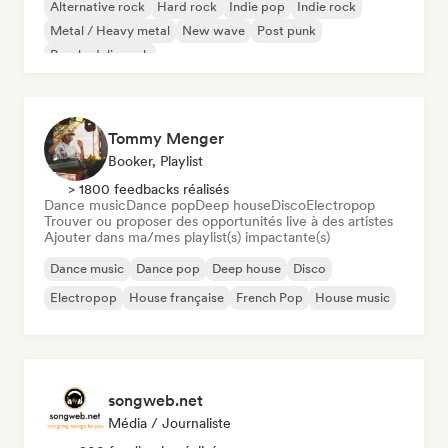
Alternative rock
Hard rock
Indie pop
Indie rock
Metal / Heavy metal
New wave
Post punk
Psychedelic rock
Tommy Menger
Booker, Playlist
> 1800 feedbacks réalisés
Dance music
Dance pop
Deep house
Disco
Electropop
Trouver ou proposer des opportunités live à des artistes
Ajouter dans ma/mes playlist(s) impactante(s)
Dance music
Dance pop
Deep house
Disco
Electropop
House française
French Pop
House music
songweb.net
Média / Journaliste