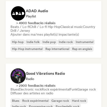
ADAD Audio
Playlist
> 4900 feedbacks réalisés
Beats / Lo-fi
Chill / Lo-fi Hip-Hop
Classical music
Country
Drill / Jersey
Ajouter dans ma/mes playlist(s) impactante(s)
Hip-hop
Indie folk
Indie pop
Indie rock
Instrumental
Hip-Hop instrumental
Rap international
Rap en anglais
Good Vibrations Radio
Radio
> 2900 feedbacks réalisés
Blues
Electronic rock
Rock expérimental
Funk
Garage rock
Diffuser des artistes en radio
Blues
Rock expérimental
Garage rock
Hard rock
Indie rock
Progressive rock
Psychedelic rock