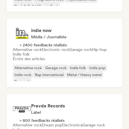
Rock & Roll / Classic Rock
indie now
Média / Journaliste
> 2400 feedbacks réalisés
Alternative rock
Electronic rock
Garage rock
Hip-hop
Indie folk
Écrire des articles
Alternative rock
Garage rock
Indie folk
Indie pop
Indie rock
Rap international
Metal / Heavy metal
Pop rock
Pravda Records
Label
> 800 feedbacks réalisés
Alternative rock
Dream pop
Electronica
Garage rock