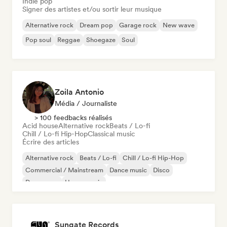
Indie pop
Signer des artistes et/ou sortir leur musique
Alternative rock
Dream pop
Garage rock
New wave
Pop soul
Reggae
Shoegaze
Soul
Zoila Antonio
Média / Journaliste
> 100 feedbacks réalisés
Acid house
Alternative rock
Beats / Lo-fi
Chill / Lo-fi Hip-Hop
Classical music
Écrire des articles
Alternative rock
Beats / Lo-fi
Chill / Lo-fi Hip-Hop
Commercial / Mainstream
Dance music
Disco
Dream pop
House music
Sungate Records