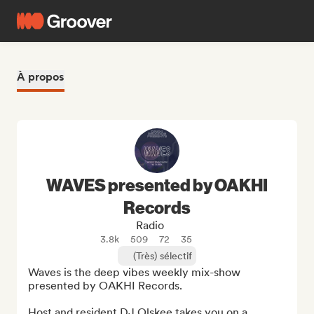
À propos
WAVES presented by OAKHI
Records
Radio
3.8k
509
72
35
(Très) sélectif
Waves is the deep vibes weekly mix-show 
presented by OAKHI Records.

Host and resident DJ Olskee takes you on a 