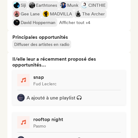
Siji
Earthtones
Munk
CINTHIE
Gee Lane
MADVILLA
The Archer
David Hopperman
Afficher tout +4
Principales opportunités
Diffuser des artistes en radio
Il/elle leur a récemment proposé des
opportunités…
snap
Fud Leclerc
A ajouté à une playlist
rooftop night
Pasmo