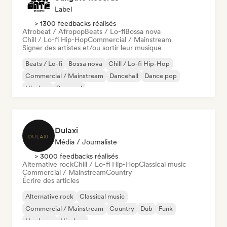
Label
> 1300 feedbacks réalisés
Afrobeat / Afropop
Beats / Lo-fi
Bossa nova
Chill / Lo-fi Hip-Hop
Commercial / Mainstream
Signer des artistes et/ou sortir leur musique
Beats / Lo-fi
Bossa nova
Chill / Lo-fi Hip-Hop
Commercial / Mainstream
Dancehall
Dance pop
Hip-hop
Pop soul
Dulaxi
Média / Journaliste
> 3000 feedbacks réalisés
Alternative rock
Chill / Lo-fi Hip-Hop
Classical music
Commercial / Mainstream
Country
Écrire des articles
Alternative rock
Classical music
Commercial / Mainstream
Country
Dub
Funk
Hardcore
Hip-hop