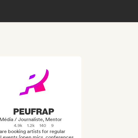
PEUFRAP
Média / Journaliste, Mentor
4.9k
1.2k
140
9
re booking artists for regular 
l events (open mics, conferences, 