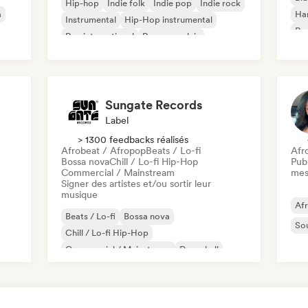
Hip-hop
Indie folk
Indie pop
Indie rock
a
Ha
Instrumental
Hip-Hop instrumental
Psy
Rap international
Rap en anglais
Roc
Sungate Records
Label
> 1300 feedbacks réalisés
Afrobeat / Afropop
Beats / Lo-fi
Afr
Bossa nova
Chill / Lo-fi Hip-Hop
Publ
Commercial / Mainstream
mes
Signer des artistes et/ou sortir leur
musique
Af
Beats / Lo-fi
Bossa nova
So
Chill / Lo-fi Hip-Hop
Commercial / Mainstream
Dancehall
Dance pop
Hip-hop
Pop soul