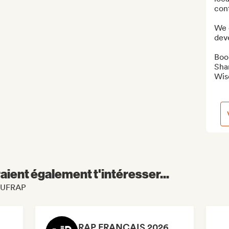
cont
We c
deve
Book
Shar
Wis
aient également t'intéresser...
PEUFRAP
RAP FRANÇAIS 2026 🔥🇫🇷 (Way Records)