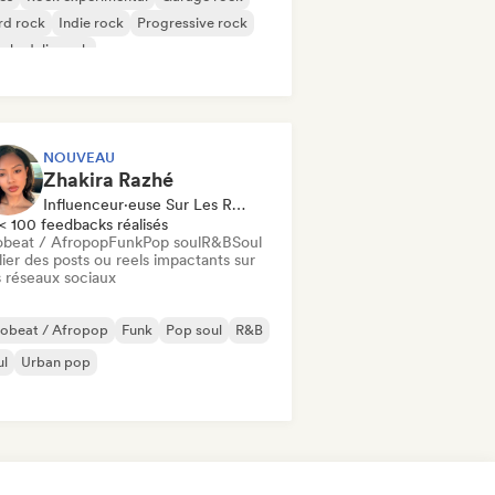
rd rock
Indie rock
Progressive rock
chedelic rock
k & Roll / Classic Rock
NOUVEAU
Zhakira Razhé
Influenceur·euse Sur Les Réseaux Sociaux
< 100 feedbacks réalisés
obeat / Afropop
Funk
Pop soul
R&B
Soul
ier des posts ou reels impactants sur
 réseaux sociaux
robeat / Afropop
Funk
Pop soul
R&B
ul
Urban pop