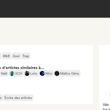
R&B
Soul
Trap
 d’artistes similaires à…
Vald
SCH
Leto
Niro
Maître Gims
s
Écrire des articles
We a
loca