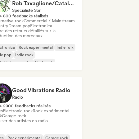
Rob Tavaglione/Catalyst Recording
Spécialiste Son
> 800 feedbacks réalisés
rnative rock
Commercial / Mainstream
ntry
Dream pop
Electronica
re des retours détaillés sur la
duction des morceaux
ctronica
Rock expérimental
Indie folk
ie pop
Indie rock
al / Heavy metal
Post punk
k & Roll / Classic Rock
Good Vibrations Radio
Radio
> 2900 feedbacks réalisés
es
Electronic rock
Rock expérimental
k
Garage rock
user des artistes en radio
es
Rock expérimental
Garage rock