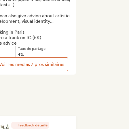
ests...)

an also give advice about artistic 
lopment, visual identity...

ing in Paris

e a track on IG (5K)

e advice
Taux de partage
4%
Voir les médias / pros similaires
Feedback détaillé