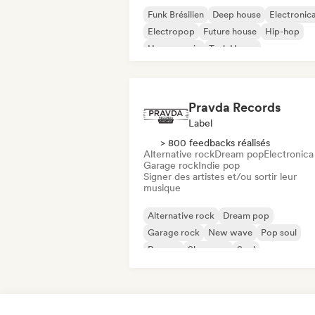
Funk Brésilien
Deep house
Electronic
Electropop
Future house
Hip-hop
House music
Tech House
Pravda Records
Label
> 800 feedbacks réalisés
Alternative rock
Dream pop
Electronica
Garage rock
Indie pop
Signer des artistes et/ou sortir leur
musique
Alternative rock
Dream pop
Garage rock
New wave
Pop soul
Reggae
Shoegaze
Soul