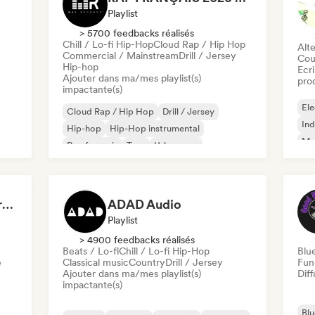
Playlist
> 5700 feedbacks réalisés
Chill / Lo-fi Hip-Hop
Cloud Rap / Hip Hop
Alte
Commercial / Mainstream
Drill / Jersey
Cou
Hip-hop
Ecri
Ajouter dans ma/mes playlist(s)
pro
impactante(s)
Ele
Cloud Rap / Hip Hop
Drill / Jersey
Ind
Hip-hop
Hip-Hop instrumental
Met
Rap francais
Trap
Urban pop
Roc
Chill / Lo-fi Hip-Hop
Dreamers Island Entertainment
ADAD Audio
Playlist
> 4900 feedbacks réalisés
Beats / Lo-fi
Chill / Lo-fi Hip-Hop
Blu
e
Classical music
Country
Drill / Jersey
Fun
Ajouter dans ma/mes playlist(s)
Diff
impactante(s)
Blu