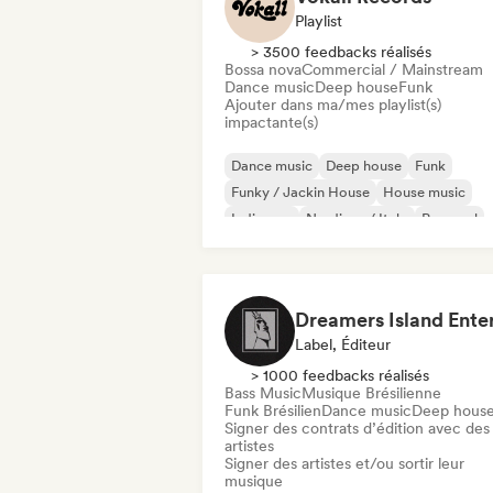
Playlist
> 3500 feedbacks réalisés
Bossa nova
Commercial / Mainstream
Dance music
Deep house
Funk
Ajouter dans ma/mes playlist(s)
impactante(s)
Dance music
Deep house
Funk
Funky / Jackin House
House music
Indie pop
Nu-disco / Italo
Pop soul
Label, Éditeur
> 1000 feedbacks réalisés
Bass Music
Musique Brésilienne
Funk Brésilien
Dance music
Deep hous
Signer des contrats d’édition avec des
artistes
Signer des artistes et/ou sortir leur
musique