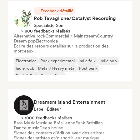
Feedback détaillé
Rob Tavaglione/Catalyst Recording
Spécialiste Son
> 800 feedbacks réalisés
Alternative rock
Commercial / Mainstream
Country
Dream pop
Electronica
Ecrire des retours détaillés sur la production des
morceaux
Electronica
Rock expérimental
Indie folk
Indie pop
Indie rock
Metal / Heavy metal
Post punk
Rock & Roll / Classic Rock
Dreamers Island Entertainment
Label, Éditeur
> 1000 feedbacks réalisés
Bass Music
Musique Brésilienne
Funk Brésilien
Dance music
Deep house
Signer des contrats d’édition avec des artistes
Signer des artistes et/ou sortir leur musique