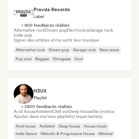
Pravda Records
Label
> 800 feedbacks réalisés
Alternative rock
Dream pop
Electronica
Garage rock
Indie pop
Signer des artistes et/ou sortir leur musique
Alternative rock
Dream pop
Garage rock
New wave
Pop soul
Reggae
Shoegaze
Soul
N3UX
Playlist
> 2800 feedbacks réalisés
Acid house
Ambient
Chill out
Deep house
Electronica
Ajouter dans ma/mes playlist(s) impactante(s)
Acid house
Ambient
Deep house
House music
Indie Dance
Melodic & Progressive House
Minimal