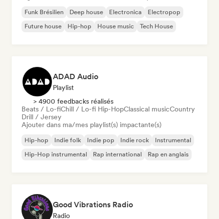
Funk Brésilien
Deep house
Electronica
Electropop
Future house
Hip-hop
House music
Tech House
ADAD Audio
Playlist
> 4900 feedbacks réalisés
Beats / Lo-fi
Chill / Lo-fi Hip-Hop
Classical music
Country
Drill / Jersey
Ajouter dans ma/mes playlist(s) impactante(s)
Hip-hop
Indie folk
Indie pop
Indie rock
Instrumental
Hip-Hop instrumental
Rap international
Rap en anglais
Good Vibrations Radio
Radio