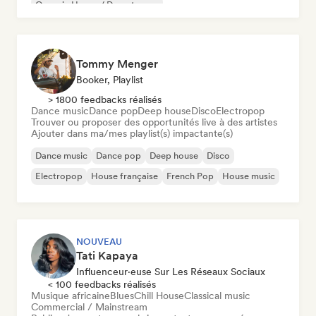
Organic House / Downtempo
Tommy Menger
Booker, Playlist
> 1800 feedbacks réalisés
Dance music
Dance pop
Deep house
Disco
Electropop
Trouver ou proposer des opportunités live à des artistes
Ajouter dans ma/mes playlist(s) impactante(s)
Dance music
Dance pop
Deep house
Disco
Electropop
House française
French Pop
House music
NOUVEAU
Tati Kapaya
Influenceur·euse Sur Les Réseaux Sociaux
< 100 feedbacks réalisés
Musique africaine
Blues
Chill House
Classical music
Commercial / Mainstream