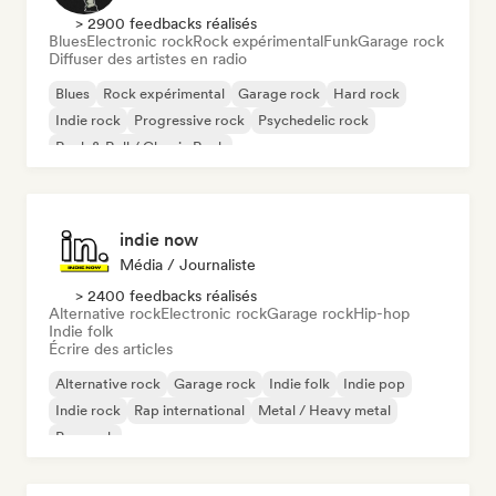
> 2900 feedbacks réalisés
Blues
Electronic rock
Rock expérimental
Funk
Garage rock
Diffuser des artistes en radio
Blues
Rock expérimental
Garage rock
Hard rock
Indie rock
Progressive rock
Psychedelic rock
Rock & Roll / Classic Rock
indie now
Média / Journaliste
> 2400 feedbacks réalisés
Alternative rock
Electronic rock
Garage rock
Hip-hop
Indie folk
Écrire des articles
Alternative rock
Garage rock
Indie folk
Indie pop
Indie rock
Rap international
Metal / Heavy metal
Pop rock