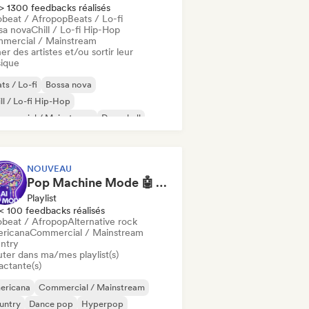
> 1300 feedbacks réalisés
obeat / Afropop
Beats / Lo-fi
sa nova
Chill / Lo-fi Hip-Hop
mercial / Mainstream
er des artistes et/ou sortir leur
ique
ts / Lo-fi
Bossa nova
ll / Lo-fi Hip-Hop
mmercial / Mainstream
Dancehall
nce pop
Hip-hop
Pop soul
NOUVEAU
Pop Machine Mode 🤖 AI Music, Indie Pop & Dream Pop
Playlist
< 100 feedbacks réalisés
obeat / Afropop
Alternative rock
ricana
Commercial / Mainstream
ntry
uter dans ma/mes playlist(s)
actante(s)
ericana
Commercial / Mainstream
untry
Dance pop
Hyperpop