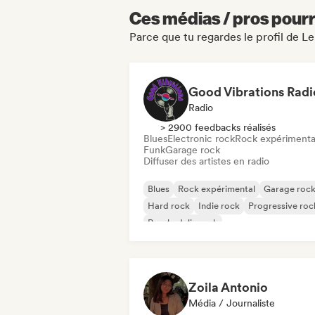
Ces médias / pros pourr
Parce que tu regardes le profil de Le
Good Vibrations Radi
Radio
> 2900 feedbacks réalisés
Blues
Electronic rock
Rock expérimenta
Funk
Garage rock
Diffuser des artistes en radio
Blues
Rock expérimental
Garage roc
Hard rock
Indie rock
Progressive roc
Psychedelic rock
Rock & Roll / Classic Rock
Zoila Antonio
Média / Journaliste