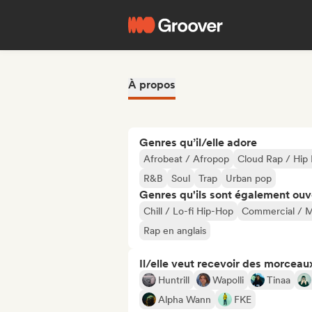
À propos
Genres qu’il/elle adore
Afrobeat / Afropop
Cloud Rap / Hip
R&B
Soul
Trap
Urban pop
Genres qu'ils sont également ouv
Chill / Lo-fi Hip-Hop
Commercial / M
Rap en anglais
Il/elle veut recevoir des morceaux
Huntrill
Wapolli
Tinaa
Alpha Wann
FKE