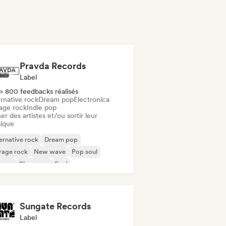
Pravda Records
Label
> 800 feedbacks réalisés
rnative rock
Dream pop
Electronica
age rock
Indie pop
er des artistes et/ou sortir leur
ique
ernative rock
Dream pop
rage rock
New wave
Pop soul
ggae
Shoegaze
Soul
Sungate Records
Label