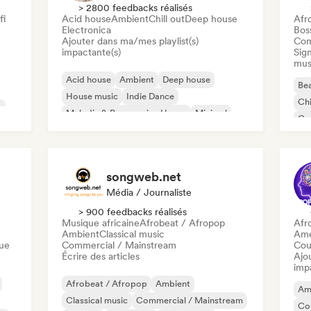
> 2800 feedbacks réalisés
fi
Acid house
Ambient
Chill out
Deep house
Afr
Electronica
Bos
Ajouter dans ma/mes playlist(s)
Com
impactante(s)
Sign
mus
Acid house
Ambient
Deep house
Bea
House music
Indie Dance
Chi
c
Melodic & Progressive House
Minimal
Co
Organic House / Downtempo
Da
songweb.net
Média / Journaliste
> 900 feedbacks réalisés
Musique africaine
Afrobeat / Afropop
Afr
Ambient
Classical music
Ame
que
Commercial / Mainstream
Cou
Écrire des articles
Ajo
imp
Afrobeat / Afropop
Ambient
Am
Classical music
Commercial / Mainstream
Co