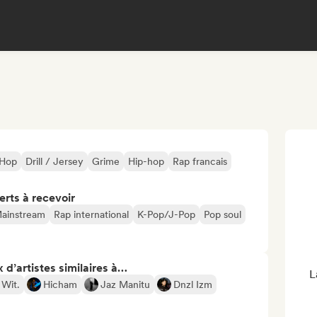
 Hop
Drill / Jersey
Grime
Hip-hop
Rap francais
erts à recevoir
ainstream
Rap international
K-Pop/J-Pop
Pop soul
 d’artistes similaires à…
L
Wit.
Hicham
Jaz Manitu
Dnzl Izm