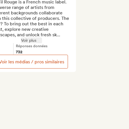
il Rouge is a French music label.

verse range of artists from 
erent backgrounds collaborate 
 this collective of producers. The 
? To bring out the best in each 
st, explore new creative 
scapes, and unlock fresh sk...
Voir plus
Réponses données
732
Voir les médias / pros similaires