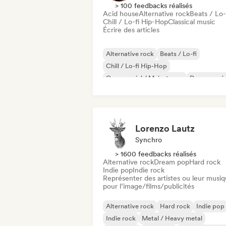
> 100 feedbacks réalisés
Acid house
Alternative rock
Beats / Lo-
Chill / Lo-fi Hip-Hop
Classical music
Écrire des articles
Alternative rock
Beats / Lo-fi
Chill / Lo-fi Hip-Hop
Commercial / Mainstream
Dance musi
Disco
Dream pop
House music
Lorenzo Lautz
Synchro
> 1600 feedbacks réalisés
Alternative rock
Dream pop
Hard rock
Indie pop
Indie rock
Représenter des artistes ou leur musi
pour l’image/films/publicités
Alternative rock
Hard rock
Indie pop
Indie rock
Metal / Heavy metal