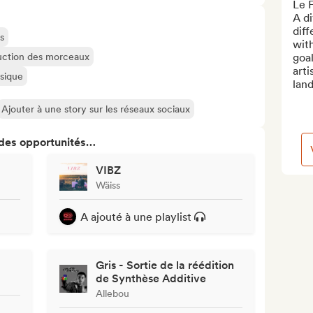
Le F
A di
diff
s
with
oduction des morceaux
goal
arti
usique
land
Ajouter à une story sur les réseaux sociaux
 des opportunités…
VIBZ
Wäiss
A ajouté à une playlist
Gris - Sortie de la réédition
de Synthèse Additive
Allebou