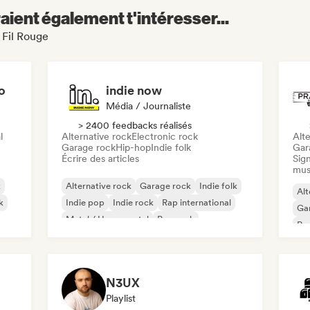
aient également t'intéresser...
 Fil Rouge
o
indie now
Média / Journaliste
> 2400 feedbacks réalisés
l
Alternative rock
Electronic rock
Alte
Garage rock
Hip-hop
Indie folk
Gar
Écrire des articles
Sign
mus
k
Alternative rock
Garage rock
Indie folk
Alt
k
Indie pop
Indie rock
Rap international
Ga
Metal / Heavy metal
Pop rock
Re
N3UX
Playlist