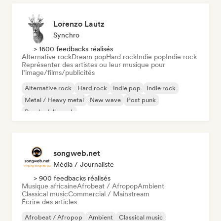
Lorenzo Lautz
Synchro
> 1600 feedbacks réalisés
Alternative rock
Dream pop
Hard rock
Indie pop
Indie rock
Représenter des artistes ou leur musique pour
l’image/films/publicités
Alternative rock
Hard rock
Indie pop
Indie rock
Metal / Heavy metal
New wave
Post punk
Psychedelic rock
songweb.net
Média / Journaliste
> 900 feedbacks réalisés
Musique africaine
Afrobeat / Afropop
Ambient
Classical music
Commercial / Mainstream
Écrire des articles
Afrobeat / Afropop
Ambient
Classical music