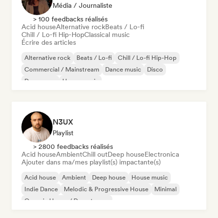
Média / Journaliste
> 100 feedbacks réalisés
Acid house
Alternative rock
Beats / Lo-fi
Chill / Lo-fi Hip-Hop
Classical music
Écrire des articles
Alternative rock
Beats / Lo-fi
Chill / Lo-fi Hip-Hop
Commercial / Mainstream
Dance music
Disco
Dream pop
House music
N3UX
Playlist
> 2800 feedbacks réalisés
Acid house
Ambient
Chill out
Deep house
Electronica
Ajouter dans ma/mes playlist(s) impactante(s)
Acid house
Ambient
Deep house
House music
Indie Dance
Melodic & Progressive House
Minimal
Organic House / Downtempo