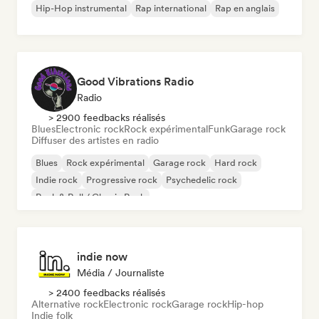
Hip-Hop instrumental
Rap international
Rap en anglais
Good Vibrations Radio
Radio
> 2900 feedbacks réalisés
Blues
Electronic rock
Rock expérimental
Funk
Garage rock
Diffuser des artistes en radio
Blues
Rock expérimental
Garage rock
Hard rock
Indie rock
Progressive rock
Psychedelic rock
Rock & Roll / Classic Rock
indie now
Média / Journaliste
> 2400 feedbacks réalisés
Alternative rock
Electronic rock
Garage rock
Hip-hop
Indie folk