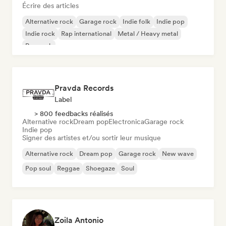
Écrire des articles
Alternative rock
Garage rock
Indie folk
Indie pop
Indie rock
Rap international
Metal / Heavy metal
Pop rock
Pravda Records
Label
> 800 feedbacks réalisés
Alternative rock
Dream pop
Electronica
Garage rock
Indie pop
Signer des artistes et/ou sortir leur musique
Alternative rock
Dream pop
Garage rock
New wave
Pop soul
Reggae
Shoegaze
Soul
Zoila Antonio