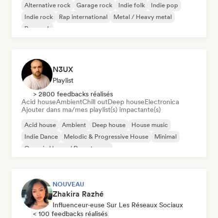
Alternative rock
Garage rock
Indie folk
Indie pop
Indie rock
Rap international
Metal / Heavy metal
Pop rock
N3UX
Playlist
> 2800 feedbacks réalisés
Acid house
Ambient
Chill out
Deep house
Electronica
Ajouter dans ma/mes playlist(s) impactante(s)
Acid house
Ambient
Deep house
House music
Indie Dance
Melodic & Progressive House
Minimal
Organic House / Downtempo
NOUVEAU
Zhakira Razhé
Influenceur·euse Sur Les Réseaux Sociaux
< 100 feedbacks réalisés