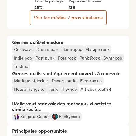
Taux de partage
Réponses données
25%
135
Voir les médias / pros similaires
Genres qu’il/elle adore
Coldwave
Dream pop
Electropop
Garage rock
Indie pop
Post punk
Post rock
Punk Rock
Synthpop
Techno
Genres qu'ils sont également ouverts à recevoir
Musique africaine
Dance music
Electronica
House française
Funk
Hip-hop
Afficher tout +4
Il/elle veut recevoir des morceaux d’artistes
similaires à…
Beige-à-Coeur
Fonkynson
Principales opportunités