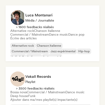
Luca Montanari
Média / Journaliste
> 1600 feedbacks réalisés
Alternative rock
Chanson italienne
Commercial / Mainstream
Dance music
Dance pop
Écrire des articles
Alternative rock
Chanson italienne
Commercial / Mainstream
Jazz expérimental
Hip-hop
Indie folk
Indie pop
Instrumental
Vokall Records
Playlist
> 3500 feedbacks réalisés
Bossa nova
Commercial / Mainstream
Dance music
Deep house
Funk
Ajouter dans ma/mes playlist(s) impactante(s)