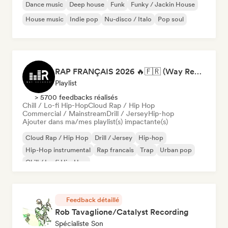
Dance music
Deep house
Funk
Funky / Jackin House
House music
Indie pop
Nu-disco / Italo
Pop soul
RAP FRANÇAIS 2026 🔥🇫🇷 (Way Records)
Playlist
> 5700 feedbacks réalisés
Chill / Lo-fi Hip-Hop
Cloud Rap / Hip Hop
Commercial / Mainstream
Drill / Jersey
Hip-hop
Ajouter dans ma/mes playlist(s) impactante(s)
Cloud Rap / Hip Hop
Drill / Jersey
Hip-hop
Hip-Hop instrumental
Rap francais
Trap
Urban pop
Chill / Lo-fi Hip-Hop
Feedback détaillé
Rob Tavaglione/Catalyst Recording
Spécialiste Son