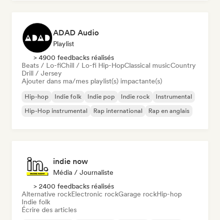
ADAD Audio
Playlist
> 4900 feedbacks réalisés
Beats / Lo-fi
Chill / Lo-fi Hip-Hop
Classical music
Country
Drill / Jersey
Ajouter dans ma/mes playlist(s) impactante(s)
Hip-hop
Indie folk
Indie pop
Indie rock
Instrumental
Hip-Hop instrumental
Rap international
Rap en anglais
indie now
Média / Journaliste
> 2400 feedbacks réalisés
Alternative rock
Electronic rock
Garage rock
Hip-hop
Indie folk
Écrire des articles