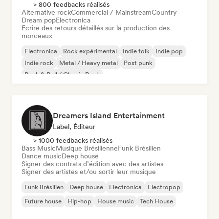
> 800 feedbacks réalisés
Alternative rock
Commercial / Mainstream
Country
Dream pop
Electronica
Ecrire des retours détaillés sur la production des
morceaux
Electronica
Rock expérimental
Indie folk
Indie pop
Indie rock
Metal / Heavy metal
Post punk
Rock & Roll / Classic Rock
Dreamers Island Entertainment
Label, Éditeur
> 1000 feedbacks réalisés
Bass Music
Musique Brésilienne
Funk Brésilien
Dance music
Deep house
Signer des contrats d’édition avec des artistes
Signer des artistes et/ou sortir leur musique
Funk Brésilien
Deep house
Electronica
Electropop
Future house
Hip-hop
House music
Tech House