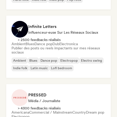
Infinite Letters
Influenceur·euse Sur Les Réseaux Sociaux
> 2500 feedbacks réalisés
Ambient
Blues
Dance pop
Dub
Electronica
Publier des posts ou reels impactants sur mes réseaux
sociaux
Ambient
Blues
Dance pop
Electropop
Electro swing
Indie folk
Latin music
Lofi bedroom
PRESSED
Média / Journaliste
> 4300 feedbacks réalisés
Americana
Commercial / Mainstream
Country
Dream pop
Electropop