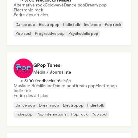
> 5700 feedbacks réalisés
Alternative rock
Coldwave
Dance pop
Dream pop
Electronic rock
Écrire des articles
Dance pop
Electropop
Indie folk
Indie pop
Pop rock
Pop soul
Progressive pop
Psychedelic pop
GPop Tunes
Média / Journaliste
> 5100 feedbacks réalisés
Musique Brésilienne
Dance pop
Dream pop
Electropop
Indie folk
Écrire des articles
Dance pop
Dream pop
Electropop
Indie folk
Indie pop
Pop international
Pop rock
Pop soul