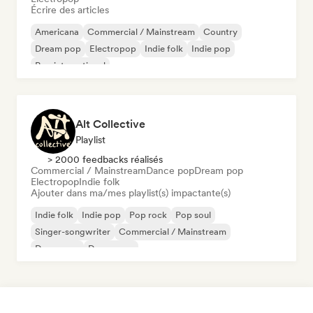
Écrire des articles
Americana
Commercial / Mainstream
Country
Dream pop
Electropop
Indie folk
Indie pop
Pop international
Alt Collective
Playlist
> 2000 feedbacks réalisés
Commercial / Mainstream
Dance pop
Dream pop
Electropop
Indie folk
Ajouter dans ma/mes playlist(s) impactante(s)
Indie folk
Indie pop
Pop rock
Pop soul
Singer-songwriter
Commercial / Mainstream
Dance pop
Dream pop