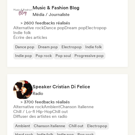
Music & Fashion Blog
Média / Journaliste
> 2600 feedbacks réalisés
Alternative rock
Dance pop
Dream pop
Electropop
Indie folk
Écrire des articles
Dance pop
Dream pop
Electropop
Indie folk
Indie pop
Pop rock
Pop soul
Progressive pop
Speaker Cristian Di Felice
Radio
> 3700 feedbacks réalisés
Alternative rock
Ambient
Chanson italienne
Chill / Lo-fi Hip-Hop
Chill out
Diffuser des artistes en radio
Ambient
Chanson italienne
Chill out
Electropop
Hard rock
Indie folk
Indie pop
Pop rock