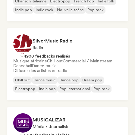
Chanson italienne
Electropop
French Pop
Indie folk
Indie pop
Indie rock
Nouvelle scène
Pop rock
SilverMusic Radio
Radio
> 4900 feedbacks réalisés
Musique africaine
Chill out
Commercial / Mainstream
Dancehall
Dance music
Diffuser des artistes en radio
Chill out
Dance music
Dance pop
Dream pop
Electropop
Indie pop
Pop international
Pop rock
MUSICALIZAR
Média / Journaliste