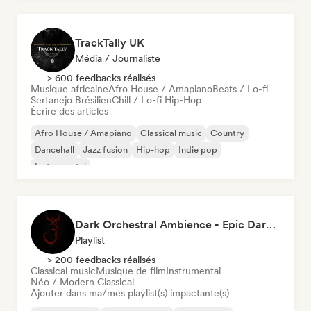
TrackTally UK
Média / Journaliste
> 600 feedbacks réalisés
Musique africaine
Afro House / Amapiano
Beats / Lo-fi
Sertanejo Brésilien
Chill / Lo-fi Hip-Hop
Écrire des articles
Afro House / Amapiano
Classical music
Country
Dancehall
Jazz fusion
Hip-hop
Indie pop
Instrumental
Dark Orchestral Ambience - Epic Dark Fantasy Music
Playlist
> 200 feedbacks réalisés
Classical music
Musique de film
Instrumental
Néo / Modern Classical
Ajouter dans ma/mes playlist(s) impactante(s)