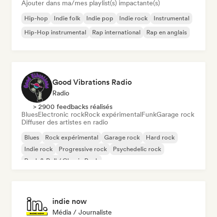
Ajouter dans ma/mes playlist(s) impactante(s)
Hip-hop
Indie folk
Indie pop
Indie rock
Instrumental
Hip-Hop instrumental
Rap international
Rap en anglais
Good Vibrations Radio
Radio
> 2900 feedbacks réalisés
Blues
Electronic rock
Rock expérimental
Funk
Garage rock
Diffuser des artistes en radio
Blues
Rock expérimental
Garage rock
Hard rock
Indie rock
Progressive rock
Psychedelic rock
Rock & Roll / Classic Rock
indie now
Média / Journaliste