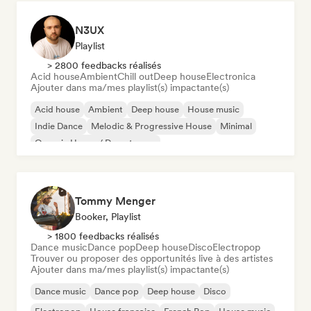
N3UX
Playlist
> 2800 feedbacks réalisés
Acid house
Ambient
Chill out
Deep house
Electronica
Ajouter dans ma/mes playlist(s) impactante(s)
Acid house
Ambient
Deep house
House music
Indie Dance
Melodic & Progressive House
Minimal
Organic House / Downtempo
Tommy Menger
Booker, Playlist
> 1800 feedbacks réalisés
Dance music
Dance pop
Deep house
Disco
Electropop
Trouver ou proposer des opportunités live à des artistes
Ajouter dans ma/mes playlist(s) impactante(s)
Dance music
Dance pop
Deep house
Disco