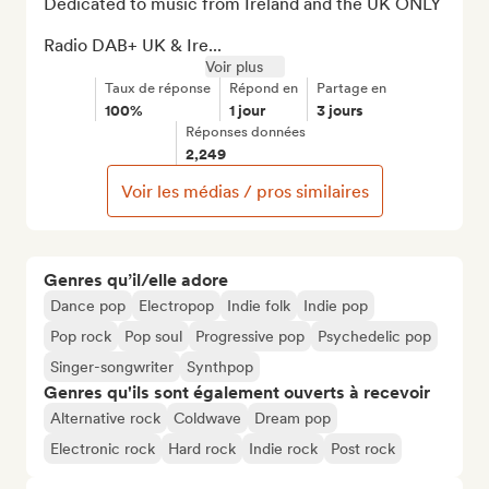
Dedicated to music from Ireland and the UK ONLY

Radio DAB+ UK & Ire...
Voir plus
Taux de réponse
Répond en
Partage en
100%
1 jour
3 jours
Réponses données
2,249
Voir les médias / pros similaires
Genres qu’il/elle adore
Dance pop
Electropop
Indie folk
Indie pop
Pop rock
Pop soul
Progressive pop
Psychedelic pop
Singer-songwriter
Synthpop
Genres qu'ils sont également ouverts à recevoir
Alternative rock
Coldwave
Dream pop
Electronic rock
Hard rock
Indie rock
Post rock