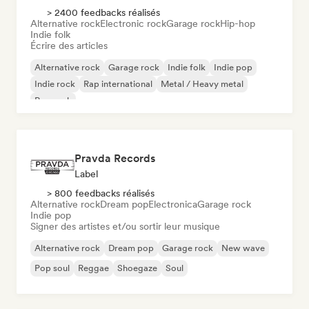
> 2400 feedbacks réalisés
Alternative rock
Electronic rock
Garage rock
Hip-hop
Indie folk
Écrire des articles
Alternative rock
Garage rock
Indie folk
Indie pop
Indie rock
Rap international
Metal / Heavy metal
Pop rock
Pravda Records
Label
> 800 feedbacks réalisés
Alternative rock
Dream pop
Electronica
Garage rock
Indie pop
Signer des artistes et/ou sortir leur musique
Alternative rock
Dream pop
Garage rock
New wave
Pop soul
Reggae
Shoegaze
Soul