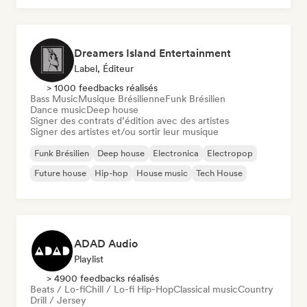
Dreamers Island Entertainment
Label, Éditeur
> 1000 feedbacks réalisés
Bass Music
Musique Brésilienne
Funk Brésilien
Dance music
Deep house
Signer des contrats d’édition avec des artistes
Signer des artistes et/ou sortir leur musique
Funk Brésilien
Deep house
Electronica
Electropop
Future house
Hip-hop
House music
Tech House
ADAD Audio
Playlist
> 4900 feedbacks réalisés
Beats / Lo-fi
Chill / Lo-fi Hip-Hop
Classical music
Country
Drill / Jersey