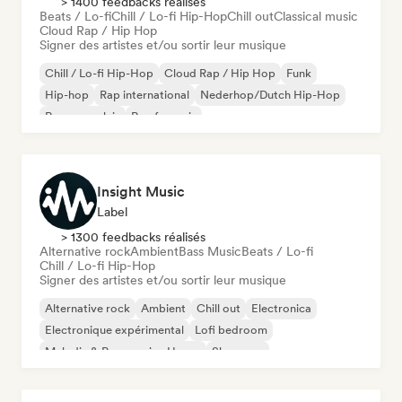
> 1400 feedbacks réalisés
Beats / Lo-fi
Chill / Lo-fi Hip-Hop
Chill out
Classical music
Cloud Rap / Hip Hop
Signer des artistes et/ou sortir leur musique
Chill / Lo-fi Hip-Hop
Cloud Rap / Hip Hop
Funk
Hip-hop
Rap international
Nederhop/Dutch Hip-Hop
Rap en anglais
Rap francais
Insight Music
Label
> 1300 feedbacks réalisés
Alternative rock
Ambient
Bass Music
Beats / Lo-fi
Chill / Lo-fi Hip-Hop
Signer des artistes et/ou sortir leur musique
Alternative rock
Ambient
Chill out
Electronica
Electronique expérimental
Lofi bedroom
Melodic & Progressive House
Shoegaze