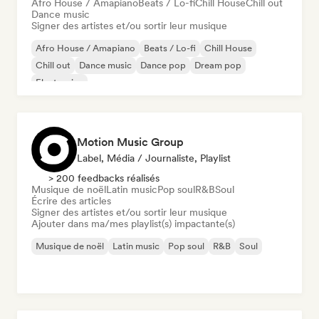
Afro House / Amapiano
Beats / Lo-fi
Chill House
Chill out
Dance music
Signer des artistes et/ou sortir leur musique
Afro House / Amapiano
Beats / Lo-fi
Chill House
Chill out
Dance music
Dance pop
Dream pop
Electronica
Motion Music Group
Label, Média / Journaliste, Playlist
> 200 feedbacks réalisés
Musique de noël
Latin music
Pop soul
R&B
Soul
Écrire des articles
Signer des artistes et/ou sortir leur musique
Ajouter dans ma/mes playlist(s) impactante(s)
Musique de noël
Latin music
Pop soul
R&B
Soul