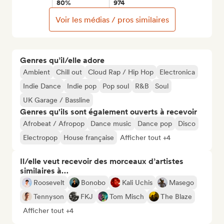
80%
974
Voir les médias / pros similaires
Genres qu’il/elle adore
Ambient
Chill out
Cloud Rap / Hip Hop
Electronica
Indie Dance
Indie pop
Pop soul
R&B
Soul
UK Garage / Bassline
Genres qu'ils sont également ouverts à recevoir
Afrobeat / Afropop
Dance music
Dance pop
Disco
Electropop
House française
Afficher tout +4
Il/elle veut recevoir des morceaux d’artistes
similaires à…
Roosevelt
Bonobo
Kali Uchis
Masego
Tennyson
FKJ
Tom Misch
The Blaze
Afficher tout +4