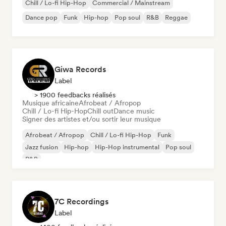
Chill / Lo-fi Hip-Hop
Commercial / Mainstream
Dance pop
Funk
Hip-hop
Pop soul
R&B
Reggae
Giwa Records
Label
> 1900 feedbacks réalisés
Musique africaine
Afrobeat / Afropop
Chill / Lo-fi Hip-Hop
Chill out
Dance music
Signer des artistes et/ou sortir leur musique
Afrobeat / Afropop
Chill / Lo-fi Hip-Hop
Funk
Jazz fusion
Hip-hop
Hip-Hop instrumental
Pop soul
R&B
7C Recordings
Label