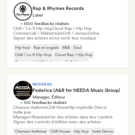
Rap & Rhymes Records
Label
> 1300 feedbacks réalisés
Chill / Lo-fi Hip-Hop
Cloud Rap / Hip Hop
Commercial / Mainstream
Drill / Jersey
Grime
Signer des artistes et/ou sortir leur musique
Hip-hop
Rap en anglais
R&B
Soul
Chill / Lo-fi Hip-Hop
Cloud Rap / Hip Hop
Commercial / Mainstream
Drill / Jersey
NOUVEAU
Federica (A&R for NEEDA Music Group)
Manager, Éditeur
< 100 feedbacks réalisés
Chanson italienne
Chill House
Hip-hop
Indie Dance
Indie pop
Manager/Représenter des artistes dans leur carrière
Signer des contrats d’édition avec des artistes
Chanson italienne
Chill House
Hip-hop
Indie Dance