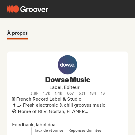
À propos
Dowse Music
Label, Éditeur
3.8k
1.7k
1.4k
667
531
184
13
🌐 French Record Label & Studio

👨‍🍳 Fresh electronic & chill grooves music

💿 Home of BLV, Gostan, FLÂNER...

Feedback, label deal
Taux de réponse
Réponses données