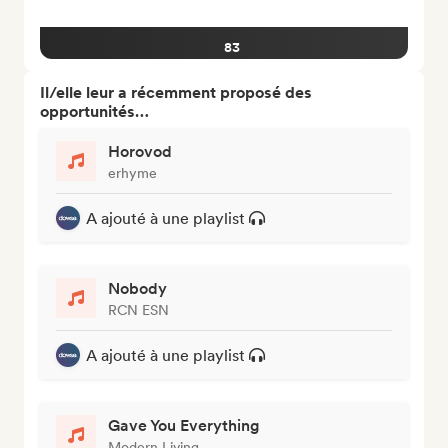
83
Il/elle leur a récemment proposé des
opportunités…
Horovod
erhyme
A ajouté à une playlist
Nobody
RCN ESN
A ajouté à une playlist
Gave You Everything
Modern Living