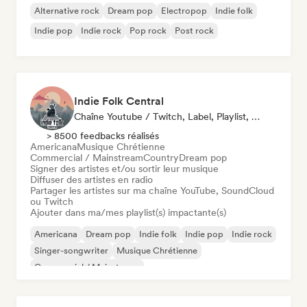
Alternative rock
Dream pop
Electropop
Indie folk
Indie pop
Indie rock
Pop rock
Post rock
Indie Folk Central
Chaîne Youtube / Twitch, Label, Playlist, Radio
> 8500 feedbacks réalisés
Americana
Musique Chrétienne
Commercial / Mainstream
Country
Dream pop
Signer des artistes et/ou sortir leur musique
Diffuser des artistes en radio
Partager les artistes sur ma chaîne YouTube, SoundCloud
ou Twitch
Ajouter dans ma/mes playlist(s) impactante(s)
Americana
Dream pop
Indie folk
Indie pop
Indie rock
Singer-songwriter
Musique Chrétienne
Commercial / Mainstream