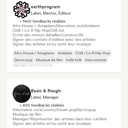
earthprogram
Label, Mentor, Éditeur
> 1400 feedbacks réalisés
Afro House / Amapiano
Alternative rock
Ambient
Chill / Lo-fi Hip-Hop
Chill out
Ecrire des retours détaillés/constructifs
Signer des contrats d’édition avec des artistes
Signer des artistes et/ou sortir leur musique
Afro House / Amapiano
Ambient
Chill / Lo-fi Hip-Hop
Dance pop
Musique de film
Indie folk
Instrumental
Hip-Hop instrumental
Basic & Rough
Label, Manager
> 400 feedbacks réalisés
Alternative rock
Country
Dream pop
Electropop
Musique de film
Manager/Représenter des artistes dans leur carrière
Signer des artistes et/ou sortir leur musique