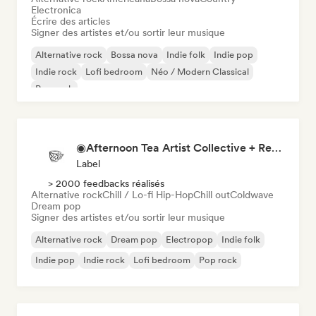
Electronica
Écrire des articles
Signer des artistes et/ou sortir leur musique
Alternative rock
Bossa nova
Indie folk
Indie pop
Indie rock
Lofi bedroom
Néo / Modern Classical
Pop rock
◉Afternoon Tea Artist Collective + Record Label◉
Label
> 2000 feedbacks réalisés
Alternative rock
Chill / Lo-fi Hip-Hop
Chill out
Coldwave
Dream pop
Signer des artistes et/ou sortir leur musique
Alternative rock
Dream pop
Electropop
Indie folk
Indie pop
Indie rock
Lofi bedroom
Pop rock