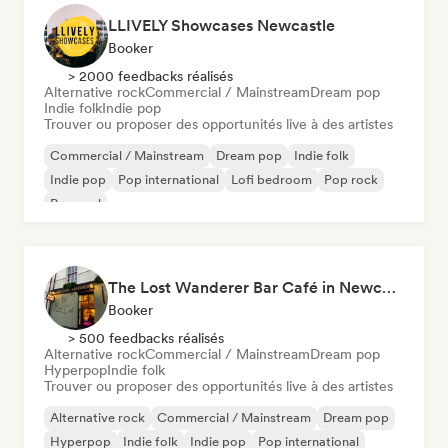
LLIVELY Showcases Newcastle
Booker
> 2000 feedbacks réalisés
Alternative rock
Commercial / Mainstream
Dream pop
Indie folk
Indie pop
Trouver ou proposer des opportunités live à des artistes
Commercial / Mainstream
Dream pop
Indie folk
Indie pop
Pop international
Lofi bedroom
Pop rock
Pop soul
The Lost Wanderer Bar Café in Newcastle
Booker
> 500 feedbacks réalisés
Alternative rock
Commercial / Mainstream
Dream pop
Hyperpop
Indie folk
Trouver ou proposer des opportunités live à des artistes
Alternative rock
Commercial / Mainstream
Dream pop
Hyperpop
Indie folk
Indie pop
Pop international