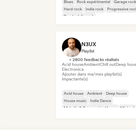
Blues
Rock expérimental
Garage roc
Hard rock
Indie rock
Progressive roc
Psychedelic rock
Rock & Roll / Classic Rock
N3UX
Playlist
> 2800 feedbacks réalisés
Acid house
Ambient
Chill out
Deep hou
Electronica
Ajouter dans ma/mes playlist(s)
impactante(s)
Acid house
Ambient
Deep house
House music
Indie Dance
Melodic & Progressive House
Minimal
Organic House / Downtempo