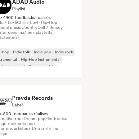
ADAD Audio
Playlist
> 4900 feedbacks réalisés
s / Lo-fi
Chill / Lo-fi Hip-Hop
sical music
Country
Drill / Jersey
uter dans ma/mes playlist(s)
actante(s)
p-hop
Indie folk
Indie pop
Indie rock
trumental
Hip-Hop instrumental
 international
Rap en anglais
Pravda Records
Label
> 800 feedbacks réalisés
rnative rock
Dream pop
Electronica
age rock
Indie pop
er des artistes et/ou sortir leur
ique