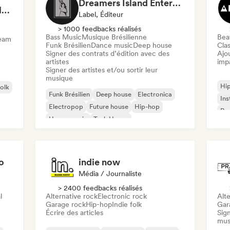
Dreamers Island Entertainment
Rob Tavaglione/Catalyst Recording
Label, Éditeur
> 1000 feedbacks réalisés
Bass Music
Musique Brésilienne
Beat
ream
Funk Brésilien
Dance music
Deep house
Clas
Signer des contrats d’édition avec des
Ajo
artistes
imp
Signer des artistes et/ou sortir leur
musique
Hi
folk
Funk Brésilien
Deep house
Electronica
Ins
Electropop
Future house
Hip-hop
Rap
House music
Tech House
o
indie now
Média / Journaliste
> 2400 feedbacks réalisés
l
Alternative rock
Electronic rock
Alte
Garage rock
Hip-hop
Indie folk
Gar
Écrire des articles
Sign
mus