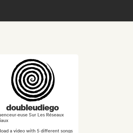
doubleudiego
luenceur·euse Sur Les Réseaux
iaux
load a video with 5 different songs 