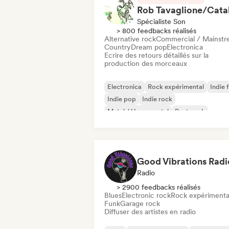
Spécialiste Son
> 800 feedbacks réalisés
Alternative rock
Commercial / Mainst
Country
Dream pop
Electronica
Ecrire des retours détaillés sur la
production des morceaux
Electronica
Rock expérimental
Indie 
Indie pop
Indie rock
Metal / Heavy metal
Post punk
Rock & Roll / Classic Rock
Good Vibrations Radi
Radio
> 2900 feedbacks réalisés
Blues
Electronic rock
Rock expérimenta
Funk
Garage rock
Diffuser des artistes en radio