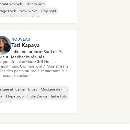
ernative rock
Dream pop
rage rock
New wave
Pop soul
ggae
Shoegaze
Soul
NOUVEAU
Tati Kapaya
Influenceur·euse Sur Les Réseaux Sociaux
< 100 feedbacks réalisés
ique africaine
Blues
Chill House
sical music
Commercial / Mainstream
ier des posts ou reels impactants sur
 réseaux sociaux
ique africaine
Blues
Musique de film
nk
Hyperpop
Indie Dance
Indie folk
ie pop