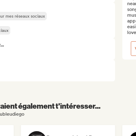
near
song
musi
 sur mes réseaux sociaux
appr
easi
ciaux
love
..
aient également t'intéresser...
oubleudiego