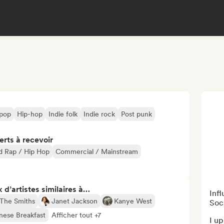
pop
Hip-hop
Indie folk
Indie rock
Post punk
erts à recevoir
d Rap / Hip Hop
Commercial / Mainstream
 d’artistes similaires à…
Inf
The Smiths
Janet Jackson
Kanye West
Soc
nese Breakfast
Afficher tout +7
I up