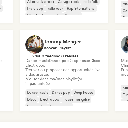
k
Alternative rock
Garage rock
Indie folk
Alt
k
Indie pop
Indie rock
Rap international
Ga
Metal / Heavy metal
Pop rock
Re
Tommy Menger
Booker, Playlist
> 1800 feedbacks réalisés
se
Dance music
Dance pop
Deep house
Disco
Mus
Electropop
Clas
Trouver ou proposer des opportunités live
Publ
à des artistes
mes
Ajouter dans ma/mes playlist(s)
impactante(s)
Mus
Dance music
Dance pop
Deep house
Fu
Disco
Electropop
House française
Ind
French Pop
House music