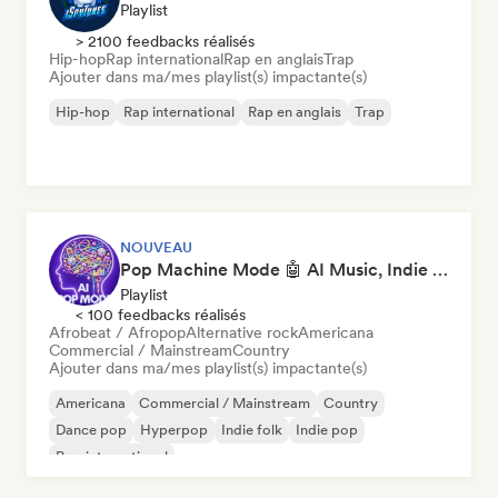
Playlist
> 2100 feedbacks réalisés
Hip-hop
Rap international
Rap en anglais
Trap
Ajouter dans ma/mes playlist(s) impactante(s)
Hip-hop
Rap international
Rap en anglais
Trap
NOUVEAU
Pop Machine Mode 🤖 AI Music, Indie Pop & Dream Pop
Playlist
< 100 feedbacks réalisés
Afrobeat / Afropop
Alternative rock
Americana
Commercial / Mainstream
Country
Ajouter dans ma/mes playlist(s) impactante(s)
Americana
Commercial / Mainstream
Country
Dance pop
Hyperpop
Indie folk
Indie pop
Pop international