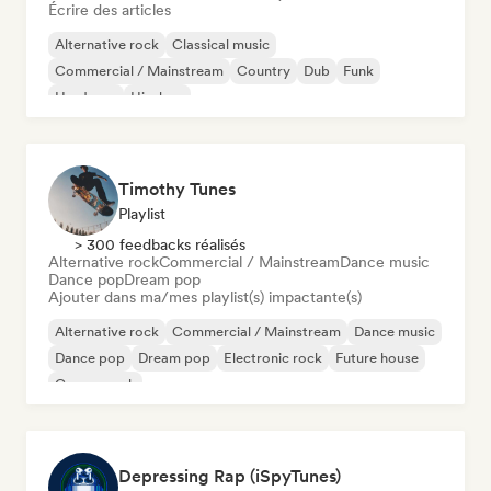
Écrire des articles
Alternative rock
Classical music
Commercial / Mainstream
Country
Dub
Funk
Hardcore
Hip-hop
Timothy Tunes
Playlist
> 300 feedbacks réalisés
Alternative rock
Commercial / Mainstream
Dance music
Dance pop
Dream pop
Ajouter dans ma/mes playlist(s) impactante(s)
Alternative rock
Commercial / Mainstream
Dance music
Dance pop
Dream pop
Electronic rock
Future house
Garage rock
Depressing Rap (iSpyTunes)