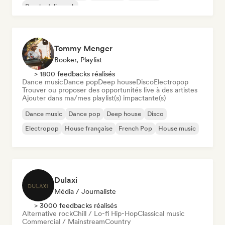
Psychedelic rock
Tommy Menger
Booker, Playlist
> 1800 feedbacks réalisés
Dance music
Dance pop
Deep house
Disco
Electropop
Trouver ou proposer des opportunités live à des artistes
Ajouter dans ma/mes playlist(s) impactante(s)
Dance music
Dance pop
Deep house
Disco
Electropop
House française
French Pop
House music
Dulaxi
Média / Journaliste
> 3000 feedbacks réalisés
Alternative rock
Chill / Lo-fi Hip-Hop
Classical music
Commercial / Mainstream
Country