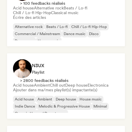
> 100 feedbacks réalisés
Acid house
Alternative rock
Beats / Lo-fi
Chill / Lo-fi Hip-Hop
Classical music
Écrire des articles
Alternative rock
Beats / Lo-fi
Chill / Lo-fi Hip-Hop
Commercial / Mainstream
Dance music
Disco
Dream pop
House music
N3UX
Playlist
> 2800 feedbacks réalisés
Acid house
Ambient
Chill out
Deep house
Electronica
Ajouter dans ma/mes playlist(s) impactante(s)
Acid house
Ambient
Deep house
House music
Indie Dance
Melodic & Progressive House
Minimal
Organic House / Downtempo