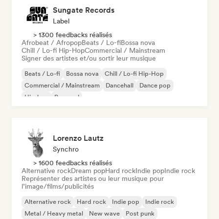
Sungate Records
Label
> 1300 feedbacks réalisés
Afrobeat / Afropop
Beats / Lo-fi
Bossa nova
Chill / Lo-fi Hip-Hop
Commercial / Mainstream
Signer des artistes et/ou sortir leur musique
Beats / Lo-fi
Bossa nova
Chill / Lo-fi Hip-Hop
Commercial / Mainstream
Dancehall
Dance pop
Hip-hop
Pop soul
Lorenzo Lautz
Synchro
> 1600 feedbacks réalisés
Alternative rock
Dream pop
Hard rock
Indie pop
Indie rock
Représenter des artistes ou leur musique pour
l’image/films/publicités
Alternative rock
Hard rock
Indie pop
Indie rock
Metal / Heavy metal
New wave
Post punk