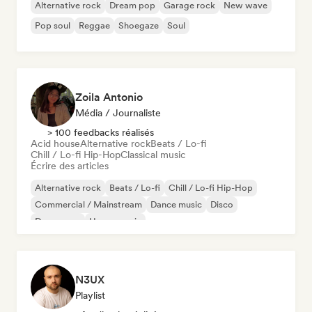
Alternative rock
Dream pop
Garage rock
New wave
Pop soul
Reggae
Shoegaze
Soul
Zoila Antonio
Média / Journaliste
> 100 feedbacks réalisés
Acid house
Alternative rock
Beats / Lo-fi
Chill / Lo-fi Hip-Hop
Classical music
Écrire des articles
Alternative rock
Beats / Lo-fi
Chill / Lo-fi Hip-Hop
Commercial / Mainstream
Dance music
Disco
Dream pop
House music
N3UX
Playlist