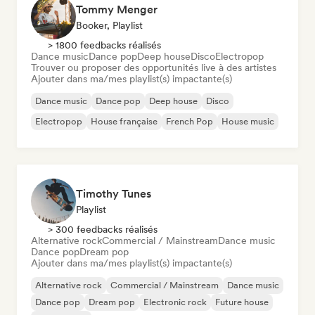
Tommy Menger
Booker, Playlist
> 1800 feedbacks réalisés
Dance music
Dance pop
Deep house
Disco
Electropop
Trouver ou proposer des opportunités live à des artistes
Ajouter dans ma/mes playlist(s) impactante(s)
Dance music
Dance pop
Deep house
Disco
Electropop
House française
French Pop
House music
Timothy Tunes
Playlist
> 300 feedbacks réalisés
Alternative rock
Commercial / Mainstream
Dance music
Dance pop
Dream pop
Ajouter dans ma/mes playlist(s) impactante(s)
Alternative rock
Commercial / Mainstream
Dance music
Dance pop
Dream pop
Electronic rock
Future house