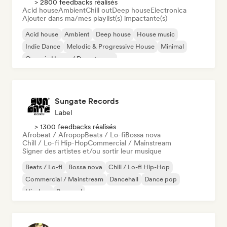
> 2800 feedbacks réalisés
Acid house
Ambient
Chill out
Deep house
Electronica
Ajouter dans ma/mes playlist(s) impactante(s)
Acid house
Ambient
Deep house
House music
Indie Dance
Melodic & Progressive House
Minimal
Organic House / Downtempo
Sungate Records
Label
> 1300 feedbacks réalisés
Afrobeat / Afropop
Beats / Lo-fi
Bossa nova
Chill / Lo-fi Hip-Hop
Commercial / Mainstream
Signer des artistes et/ou sortir leur musique
Beats / Lo-fi
Bossa nova
Chill / Lo-fi Hip-Hop
Commercial / Mainstream
Dancehall
Dance pop
Hip-hop
Pop soul