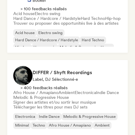
Booker
> 100 feedbacks réalisés
Acid house
Electro swing
Hard Dance / Hardcore / Hardstyle
Hard Techno
Hip-hop
Trouver ou proposer des opportunités live à des artistes
Acid house
Electro swing
Hard Dance / Hardcore / Hardstyle
Hard Techno
Hip-hop
House music
Melodic & Progressive House
Nouvelle scène
DIFFER / Shyft Recordings
Label, DJ Sélectionné·e
> 400 feedbacks réalisés
Afro House / Amapiano
Ambient
Electronica
Indie Dance
Melodic & Progressive House
Signer des artistes et/ou sortir leur musique
Télécharger les titres pour mes DJ sets
Electronica
Indie Dance
Melodic & Progressive House
Minimal
Techno
Afro House / Amapiano
Ambient