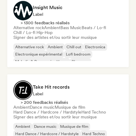
Insight Music
Label
> 1300 feedbacks réalisés
Alternative rock
Ambient
Bass Music
Beats / Lo-fi
Chill / Lo-fi Hip-Hop
Signer des artistes et/ou sortir leur musique
Alternative rock
Ambient
Chill out
Electronica
Electronique expérimental
Lofi bedroom
Melodic & Progressive House
Shoegaze
Take Hit records
Label
> 200 feedbacks réalisés
Ambient
Dance music
Musique de film
Hard Dance / Hardcore / Hardstyle
Hard Techno
Signer des artistes et/ou sortir leur musique
Ambient
Dance music
Musique de film
Hard Dance / Hardcore / Hardstyle
Hard Techno