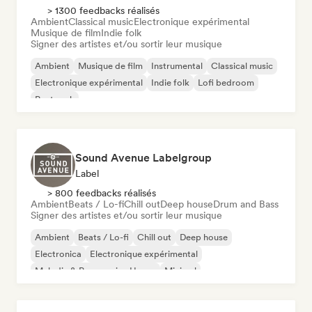
> 1300 feedbacks réalisés
Ambient
Classical music
Electronique expérimental
Musique de film
Indie folk
Signer des artistes et/ou sortir leur musique
Ambient
Musique de film
Instrumental
Classical music
Electronique expérimental
Indie folk
Lofi bedroom
Post rock
Sound Avenue Labelgroup
Label
> 800 feedbacks réalisés
Ambient
Beats / Lo-fi
Chill out
Deep house
Drum and Bass
Signer des artistes et/ou sortir leur musique
Ambient
Beats / Lo-fi
Chill out
Deep house
Electronica
Electronique expérimental
Melodic & Progressive House
Minimal