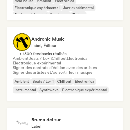
Acid house
Ambient
Electronica
Electronique expérimental
Jazz expérimental
Rock expérimental
Synthwave
Techno
Andronic Music
Label, Éditeur
> 1500 feedbacks réalisés
Ambient
Beats / Lo-fi
Chill out
Electronica
Electronique expérimental
Signer des contrats d’édition avec des artistes
Signer des artistes et/ou sortir leur musique
Ambient
Beats / Lo-fi
Chill out
Electronica
Instrumental
Synthwave
Electronique expérimental
Bruma del sur
Label