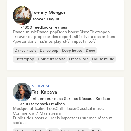
Tommy Menger
Booker, Playlist
> 1800 feedbacks réalisés
Dance music
Dance pop
Deep house
Disco
Electropop
Trouver ou proposer des opportunités live à des artistes
Ajouter dans ma/mes playlist(s) impactante(s)
Dance music
Dance pop
Deep house
Disco
Electropop
House française
French Pop
House music
NOUVEAU
Tati Kapaya
Influenceur·euse Sur Les Réseaux Sociaux
< 100 feedbacks réalisés
Musique africaine
Blues
Chill House
Classical music
Commercial / Mainstream
Publier des posts ou reels impactants sur mes réseaux
sociaux