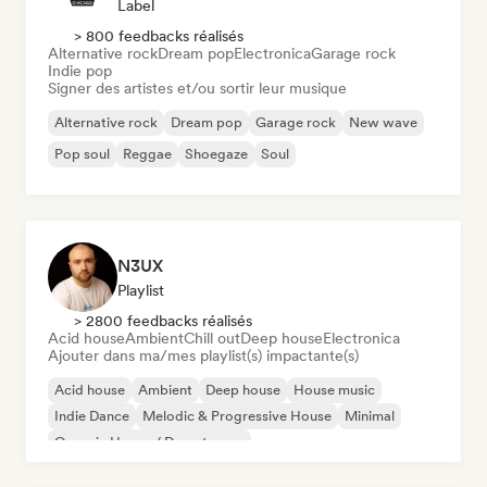
Label
> 800 feedbacks réalisés
Alternative rock
Dream pop
Electronica
Garage rock
Indie pop
Signer des artistes et/ou sortir leur musique
Alternative rock
Dream pop
Garage rock
New wave
Pop soul
Reggae
Shoegaze
Soul
N3UX
Playlist
> 2800 feedbacks réalisés
Acid house
Ambient
Chill out
Deep house
Electronica
Ajouter dans ma/mes playlist(s) impactante(s)
Acid house
Ambient
Deep house
House music
Indie Dance
Melodic & Progressive House
Minimal
Organic House / Downtempo