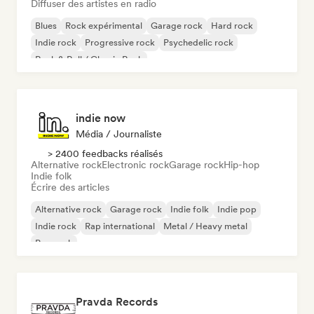
Diffuser des artistes en radio
Blues
Rock expérimental
Garage rock
Hard rock
Indie rock
Progressive rock
Psychedelic rock
Rock & Roll / Classic Rock
indie now
Média / Journaliste
> 2400 feedbacks réalisés
Alternative rock
Electronic rock
Garage rock
Hip-hop
Indie folk
Écrire des articles
Alternative rock
Garage rock
Indie folk
Indie pop
Indie rock
Rap international
Metal / Heavy metal
Pop rock
Pravda Records