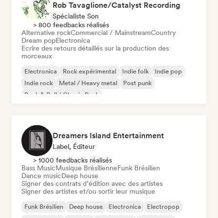
Rob Tavaglione/Catalyst Recording
Spécialiste Son
> 800 feedbacks réalisés
Alternative rock
Commercial / Mainstream
Country
Dream pop
Electronica
Ecrire des retours détaillés sur la production des
morceaux
Electronica
Rock expérimental
Indie folk
Indie pop
Indie rock
Metal / Heavy metal
Post punk
Rock & Roll / Classic Rock
Dreamers Island Entertainment
Label, Éditeur
> 1000 feedbacks réalisés
Bass Music
Musique Brésilienne
Funk Brésilien
Dance music
Deep house
Signer des contrats d’édition avec des artistes
Signer des artistes et/ou sortir leur musique
Funk Brésilien
Deep house
Electronica
Electropop