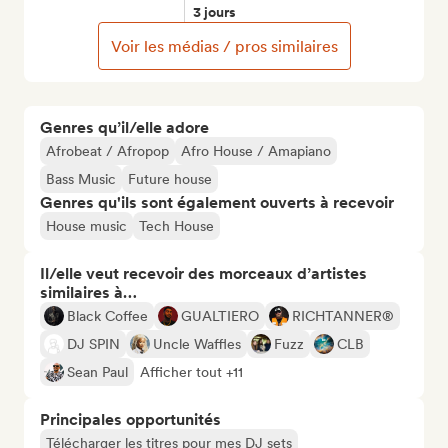
3 jours
Voir les médias / pros similaires
Genres qu’il/elle adore
Afrobeat / Afropop
Afro House / Amapiano
Bass Music
Future house
Genres qu'ils sont également ouverts à recevoir
House music
Tech House
Il/elle veut recevoir des morceaux d’artistes
similaires à…
Black Coffee
GUALTIERO
RICHTANNER®
DJ SPIN
Uncle Waffles
Fuzz
CLB
Sean Paul
Afficher tout +11
Principales opportunités
Télécharger les titres pour mes DJ sets