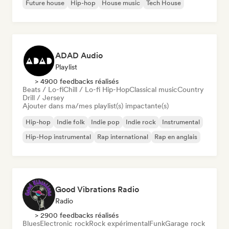
Future house
Hip-hop
House music
Tech House
ADAD Audio
Playlist
> 4900 feedbacks réalisés
Beats / Lo-fi
Chill / Lo-fi Hip-Hop
Classical music
Country
Drill / Jersey
Ajouter dans ma/mes playlist(s) impactante(s)
Hip-hop
Indie folk
Indie pop
Indie rock
Instrumental
Hip-Hop instrumental
Rap international
Rap en anglais
Good Vibrations Radio
Radio
> 2900 feedbacks réalisés
Blues
Electronic rock
Rock expérimental
Funk
Garage rock