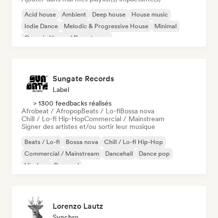
Acid house
Ambient
Deep house
House music
Indie Dance
Melodic & Progressive House
Minimal
Organic House / Downtempo
Sungate Records
Label
> 1300 feedbacks réalisés
Afrobeat / Afropop
Beats / Lo-fi
Bossa nova
Chill / Lo-fi Hip-Hop
Commercial / Mainstream
Signer des artistes et/ou sortir leur musique
Beats / Lo-fi
Bossa nova
Chill / Lo-fi Hip-Hop
Commercial / Mainstream
Dancehall
Dance pop
Hip-hop
Pop soul
Lorenzo Lautz
Synchro