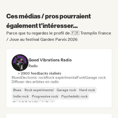
Ces médias / pros pourraient
également t'intéresser...
Parce que tu regardes le profil de 🇫🇷 Tremplin France
/ Joue au festival Garden Parvis 2026
Good Vibrations Radio
Radio
> 2900 feedbacks réalisés
Blues
Electronic rock
Rock expérimental
Funk
Garage rock
Diffuser des artistes en radio
Blues
Rock expérimental
Garage rock
Hard rock
Indie rock
Progressive rock
Psychedelic rock
Rock & Roll / Classic Rock