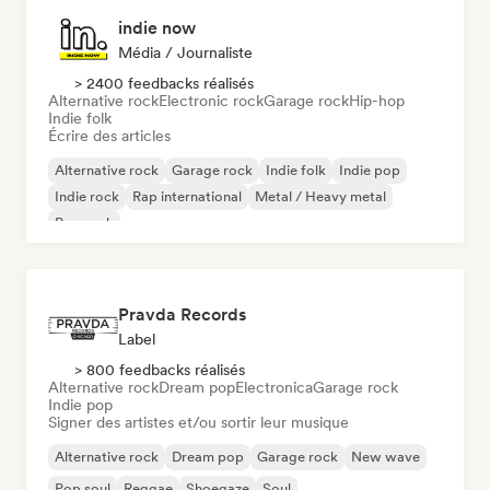
indie now
Média / Journaliste
> 2400 feedbacks réalisés
Alternative rock
Electronic rock
Garage rock
Hip-hop
Indie folk
Écrire des articles
Alternative rock
Garage rock
Indie folk
Indie pop
Indie rock
Rap international
Metal / Heavy metal
Pop rock
Pravda Records
Label
> 800 feedbacks réalisés
Alternative rock
Dream pop
Electronica
Garage rock
Indie pop
Signer des artistes et/ou sortir leur musique
Alternative rock
Dream pop
Garage rock
New wave
Pop soul
Reggae
Shoegaze
Soul