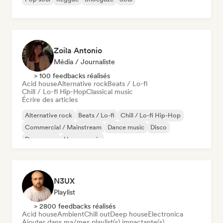
Zoila Antonio
Média / Journaliste
> 100 feedbacks réalisés
Acid house
Alternative rock
Beats / Lo-fi
Chill / Lo-fi Hip-Hop
Classical music
Écrire des articles
Alternative rock
Beats / Lo-fi
Chill / Lo-fi Hip-Hop
Commercial / Mainstream
Dance music
Disco
Dream pop
House music
N3UX
Playlist
> 2800 feedbacks réalisés
Acid house
Ambient
Chill out
Deep house
Electronica
Ajouter dans ma/mes playlist(s) impactante(s)