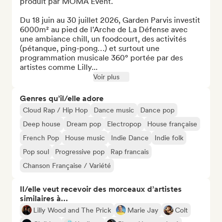
produit par MOMA Event.

Du 18 juin au 30 juillet 2026, Garden Parvis investit 
6000m² au pied de l’Arche de La Défense avec 
une ambiance chill, un foodcourt, des activités 
(pétanque, ping-pong…) et surtout une 
programmation musicale 360° portée par des 
artistes comme Lilly...
Voir plus
Genres qu’il/elle adore
Cloud Rap / Hip Hop
Dance music
Dance pop
Deep house
Dream pop
Electropop
House française
French Pop
House music
Indie Dance
Indie folk
Pop soul
Progressive pop
Rap francais
Chanson Française / Variété
Il/elle veut recevoir des morceaux d’artistes
similaires à…
Lilly Wood and The Prick
Marie Jay
Colt