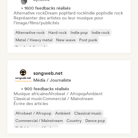
> 1600 feedbacks réalisés
Alternative rock
Dream pop
Hard rock
Indie pop
Indie rock
Représenter des artistes ou leur musique pour
l’image/films/publicités
Alternative rock
Hard rock
Indie pop
Indie rock
Metal / Heavy metal
New wave
Post punk
Psychedelic rock
songweb.net
Média / Journaliste
> 900 feedbacks réalisés
Musique africaine
Afrobeat / Afropop
Ambient
Classical music
Commercial / Mainstream
Écrire des articles
Afrobeat / Afropop
Ambient
Classical music
Commercial / Mainstream
Country
Dance pop
Drill / Jersey
Hip-hop