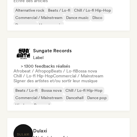
Écrire des articles
Alternative rock
Beats / Lo-fi
Chill / Lo-fi Hip-Hop
Commercial / Mainstream
Dance music
Disco
Dream pop
House music
Sungate Records
Label
> 1300 feedbacks réalisés
Afrobeat / Afropop
Beats / Lo-fi
Bossa nova
Chill / Lo-fi Hip-Hop
Commercial / Mainstream
Signer des artistes et/ou sortir leur musique
Beats / Lo-fi
Bossa nova
Chill / Lo-fi Hip-Hop
Commercial / Mainstream
Dancehall
Dance pop
Hip-hop
Pop soul
Dulaxi