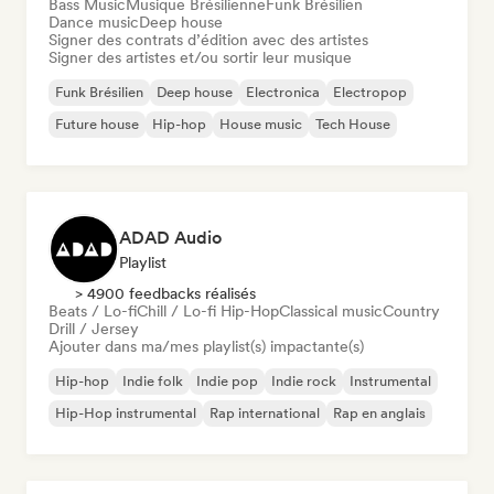
Bass Music
Musique Brésilienne
Funk Brésilien
Dance music
Deep house
Signer des contrats d’édition avec des artistes
Signer des artistes et/ou sortir leur musique
Funk Brésilien
Deep house
Electronica
Electropop
Future house
Hip-hop
House music
Tech House
ADAD Audio
Playlist
> 4900 feedbacks réalisés
Beats / Lo-fi
Chill / Lo-fi Hip-Hop
Classical music
Country
Drill / Jersey
Ajouter dans ma/mes playlist(s) impactante(s)
Hip-hop
Indie folk
Indie pop
Indie rock
Instrumental
Hip-Hop instrumental
Rap international
Rap en anglais