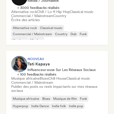
Média / Journaliste
> 3000 feedbacks réalisés
Alternative rock
Chill / Lo-fi Hip-Hop
Classical music
Commercial / Mainstream
Country
Écrire des articles
Alternative rock
Classical music
Commercial / Mainstream
Country
Dub
Funk
Hardcore
Hip-hop
NOUVEAU
Tati Kapaya
Influenceur·euse Sur Les Réseaux Sociaux
< 100 feedbacks réalisés
Musique africaine
Blues
Chill House
Classical music
Commercial / Mainstream
Publier des posts ou reels impactants sur mes réseaux
sociaux
Musique africaine
Blues
Musique de film
Funk
Hyperpop
Indie Dance
Indie folk
Indie pop