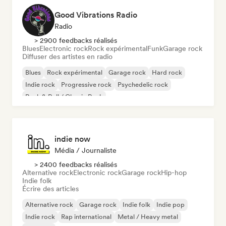
Good Vibrations Radio
Radio
> 2900 feedbacks réalisés
Blues
Electronic rock
Rock expérimental
Funk
Garage rock
Diffuser des artistes en radio
Blues
Rock expérimental
Garage rock
Hard rock
Indie rock
Progressive rock
Psychedelic rock
Rock & Roll / Classic Rock
indie now
Média / Journaliste
> 2400 feedbacks réalisés
Alternative rock
Electronic rock
Garage rock
Hip-hop
Indie folk
Écrire des articles
Alternative rock
Garage rock
Indie folk
Indie pop
Indie rock
Rap international
Metal / Heavy metal