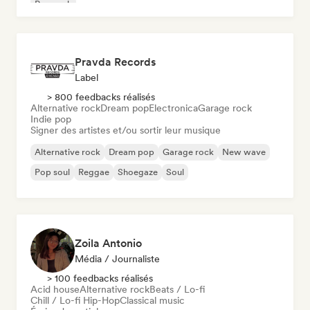
Pop rock
Pravda Records
Label
> 800 feedbacks réalisés
Alternative rock
Dream pop
Electronica
Garage rock
Indie pop
Signer des artistes et/ou sortir leur musique
Alternative rock
Dream pop
Garage rock
New wave
Pop soul
Reggae
Shoegaze
Soul
Zoila Antonio
Média / Journaliste
> 100 feedbacks réalisés
Acid house
Alternative rock
Beats / Lo-fi
Chill / Lo-fi Hip-Hop
Classical music