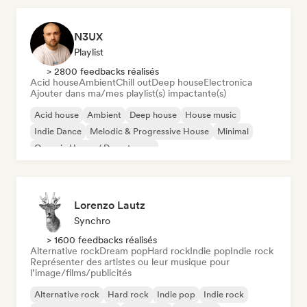
N3UX
Playlist
> 2800 feedbacks réalisés
Acid house
Ambient
Chill out
Deep house
Electronica
Ajouter dans ma/mes playlist(s) impactante(s)
Acid house
Ambient
Deep house
House music
Indie Dance
Melodic & Progressive House
Minimal
Organic House / Downtempo
Lorenzo Lautz
Synchro
> 1600 feedbacks réalisés
Alternative rock
Dream pop
Hard rock
Indie pop
Indie rock
Représenter des artistes ou leur musique pour
l’image/films/publicités
Alternative rock
Hard rock
Indie pop
Indie rock