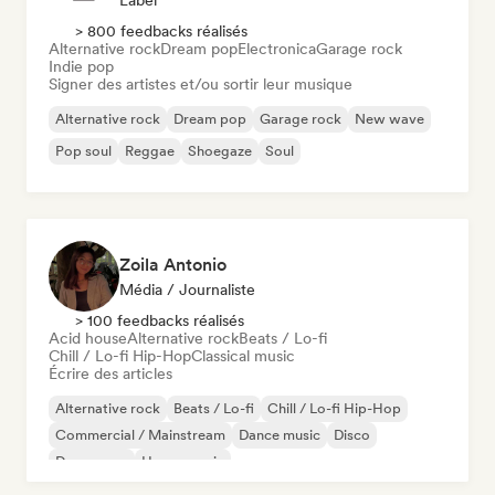
Label
> 800 feedbacks réalisés
Alternative rock
Dream pop
Electronica
Garage rock
Indie pop
Signer des artistes et/ou sortir leur musique
Alternative rock
Dream pop
Garage rock
New wave
Pop soul
Reggae
Shoegaze
Soul
Zoila Antonio
Média / Journaliste
> 100 feedbacks réalisés
Acid house
Alternative rock
Beats / Lo-fi
Chill / Lo-fi Hip-Hop
Classical music
Écrire des articles
Alternative rock
Beats / Lo-fi
Chill / Lo-fi Hip-Hop
Commercial / Mainstream
Dance music
Disco
Dream pop
House music