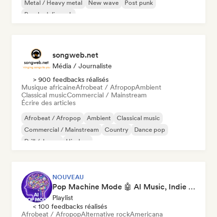
Metal / Heavy metal
New wave
Post punk
Psychedelic rock
songweb.net
Média / Journaliste
> 900 feedbacks réalisés
Musique africaine
Afrobeat / Afropop
Ambient
Classical music
Commercial / Mainstream
Écrire des articles
Afrobeat / Afropop
Ambient
Classical music
Commercial / Mainstream
Country
Dance pop
Drill / Jersey
Hip-hop
NOUVEAU
Pop Machine Mode 🤖 AI Music, Indie Pop & Dream Pop
Playlist
< 100 feedbacks réalisés
Afrobeat / Afropop
Alternative rock
Americana