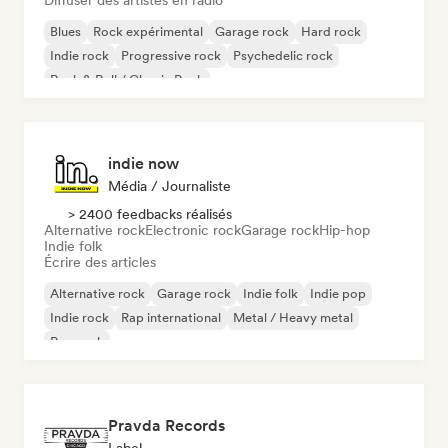
Diffuser des artistes en radio
Blues
Rock expérimental
Garage rock
Hard rock
Indie rock
Progressive rock
Psychedelic rock
Rock & Roll / Classic Rock
indie now
Média / Journaliste
> 2400 feedbacks réalisés
Alternative rock
Electronic rock
Garage rock
Hip-hop
Indie folk
Écrire des articles
Alternative rock
Garage rock
Indie folk
Indie pop
Indie rock
Rap international
Metal / Heavy metal
Pop rock
Pravda Records