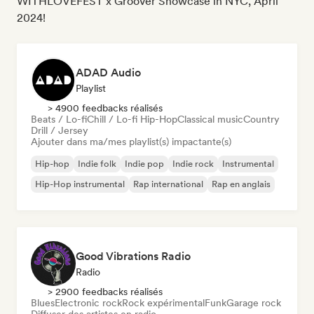
WITHLOVEFEST x Groover Showcase in NYC, April
2024!
ADAD Audio
Playlist
> 4900 feedbacks réalisés
Beats / Lo-fi
Chill / Lo-fi Hip-Hop
Classical music
Country
Drill / Jersey
Ajouter dans ma/mes playlist(s) impactante(s)
Hip-hop
Indie folk
Indie pop
Indie rock
Instrumental
Hip-Hop instrumental
Rap international
Rap en anglais
Good Vibrations Radio
Radio
> 2900 feedbacks réalisés
Blues
Electronic rock
Rock expérimental
Funk
Garage rock