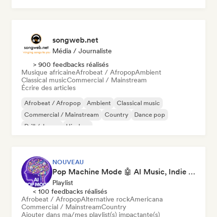
songweb.net
Média / Journaliste
> 900 feedbacks réalisés
Musique africaine
Afrobeat / Afropop
Ambient
Classical music
Commercial / Mainstream
Écrire des articles
Afrobeat / Afropop
Ambient
Classical music
Commercial / Mainstream
Country
Dance pop
Drill / Jersey
Hip-hop
NOUVEAU
Pop Machine Mode 🤖 AI Music, Indie Pop & Dream Pop
Playlist
< 100 feedbacks réalisés
Afrobeat / Afropop
Alternative rock
Americana
Commercial / Mainstream
Country
Ajouter dans ma/mes playlist(s) impactante(s)