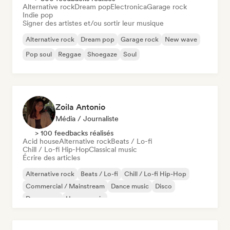
Alternative rock
Dream pop
Electronica
Garage rock
Indie pop
Signer des artistes et/ou sortir leur musique
Alternative rock
Dream pop
Garage rock
New wave
Pop soul
Reggae
Shoegaze
Soul
Zoila Antonio
Média / Journaliste
> 100 feedbacks réalisés
Acid house
Alternative rock
Beats / Lo-fi
Chill / Lo-fi Hip-Hop
Classical music
Écrire des articles
Alternative rock
Beats / Lo-fi
Chill / Lo-fi Hip-Hop
Commercial / Mainstream
Dance music
Disco
Dream pop
House music