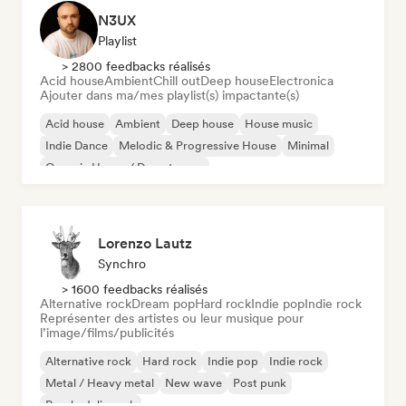
N3UX
Playlist
> 2800 feedbacks réalisés
Acid house
Ambient
Chill out
Deep house
Electronica
Ajouter dans ma/mes playlist(s) impactante(s)
Acid house
Ambient
Deep house
House music
Indie Dance
Melodic & Progressive House
Minimal
Organic House / Downtempo
Lorenzo Lautz
Synchro
> 1600 feedbacks réalisés
Alternative rock
Dream pop
Hard rock
Indie pop
Indie rock
Représenter des artistes ou leur musique pour
l’image/films/publicités
Alternative rock
Hard rock
Indie pop
Indie rock
Metal / Heavy metal
New wave
Post punk
Psychedelic rock