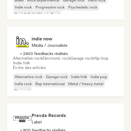
Blues
Rock expérimental
Garage rock
Hard rock
Indie rock
Progressive rock
Psychedelic rock
Rock & Roll / Classic Rock
indie now
Média / Journaliste
> 2400 feedbacks réalisés
Alternative rock
Electronic rock
Garage rock
Hip-hop
Indie folk
Écrire des articles
Alternative rock
Garage rock
Indie folk
Indie pop
Indie rock
Rap international
Metal / Heavy metal
Pop rock
Pravda Records
Label
> 800 feedbacks réalisés