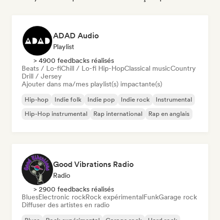
ADAD Audio
Playlist
> 4900 feedbacks réalisés
Beats / Lo-fi
Chill / Lo-fi Hip-Hop
Classical music
Country
Drill / Jersey
Ajouter dans ma/mes playlist(s) impactante(s)
Hip-hop
Indie folk
Indie pop
Indie rock
Instrumental
Hip-Hop instrumental
Rap international
Rap en anglais
Good Vibrations Radio
Radio
> 2900 feedbacks réalisés
Blues
Electronic rock
Rock expérimental
Funk
Garage rock
Diffuser des artistes en radio