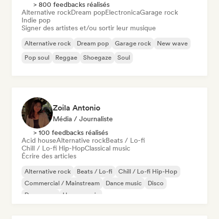
> 800 feedbacks réalisés
Alternative rock
Dream pop
Electronica
Garage rock
Indie pop
Signer des artistes et/ou sortir leur musique
Alternative rock
Dream pop
Garage rock
New wave
Pop soul
Reggae
Shoegaze
Soul
Zoila Antonio
Média / Journaliste
> 100 feedbacks réalisés
Acid house
Alternative rock
Beats / Lo-fi
Chill / Lo-fi Hip-Hop
Classical music
Écrire des articles
Alternative rock
Beats / Lo-fi
Chill / Lo-fi Hip-Hop
Commercial / Mainstream
Dance music
Disco
Dream pop
House music