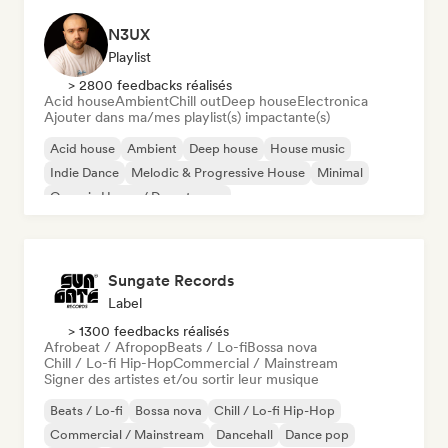
N3UX
Playlist
> 2800 feedbacks réalisés
Acid house
Ambient
Chill out
Deep house
Electronica
Ajouter dans ma/mes playlist(s) impactante(s)
Acid house
Ambient
Deep house
House music
Indie Dance
Melodic & Progressive House
Minimal
Organic House / Downtempo
Sungate Records
Label
> 1300 feedbacks réalisés
Afrobeat / Afropop
Beats / Lo-fi
Bossa nova
Chill / Lo-fi Hip-Hop
Commercial / Mainstream
Signer des artistes et/ou sortir leur musique
Beats / Lo-fi
Bossa nova
Chill / Lo-fi Hip-Hop
Commercial / Mainstream
Dancehall
Dance pop