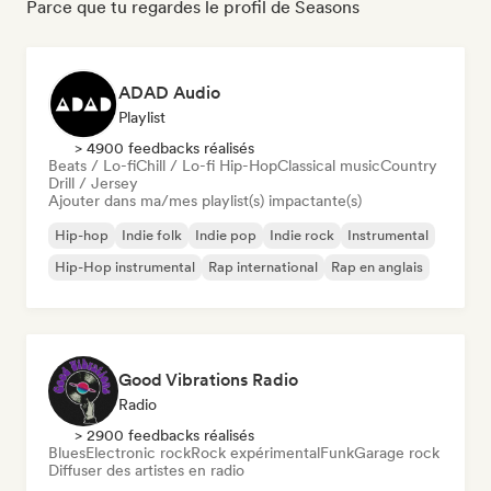
Parce que tu regardes le profil de Seasons
ADAD Audio
Playlist
> 4900 feedbacks réalisés
Beats / Lo-fi
Chill / Lo-fi Hip-Hop
Classical music
Country
Drill / Jersey
Ajouter dans ma/mes playlist(s) impactante(s)
Hip-hop
Indie folk
Indie pop
Indie rock
Instrumental
Hip-Hop instrumental
Rap international
Rap en anglais
Good Vibrations Radio
Radio
> 2900 feedbacks réalisés
Blues
Electronic rock
Rock expérimental
Funk
Garage rock
Diffuser des artistes en radio