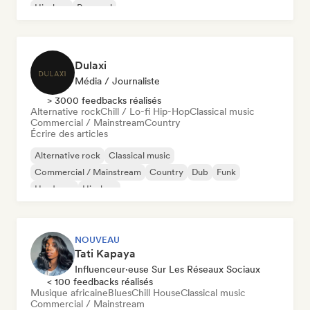
Hip-hop
Pop soul
Dulaxi
Média / Journaliste
> 3000 feedbacks réalisés
Alternative rock
Chill / Lo-fi Hip-Hop
Classical music
Commercial / Mainstream
Country
Écrire des articles
Alternative rock
Classical music
Commercial / Mainstream
Country
Dub
Funk
Hardcore
Hip-hop
NOUVEAU
Tati Kapaya
Influenceur·euse Sur Les Réseaux Sociaux
< 100 feedbacks réalisés
Musique africaine
Blues
Chill House
Classical music
Commercial / Mainstream