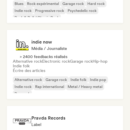
Blues
Rock expérimental
Garage rock
Hard rock
Indie rock
Progressive rock
Psychedelic rock
Rock & Roll / Classic Rock
indie now
Média / Journaliste
> 2400 feedbacks réalisés
Alternative rock
Electronic rock
Garage rock
Hip-hop
Indie folk
Écrire des articles
Alternative rock
Garage rock
Indie folk
Indie pop
Indie rock
Rap international
Metal / Heavy metal
Pop rock
Pravda Records
Label