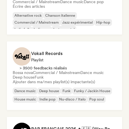
Commercial / Mainstream
Dance music
Dance pop
Écrire des articles
Alternative rock
Chanson italienne
Commercial / Mainstream
Jazz expérimental
Hip-hop
Indie folk
Indie pop
Instrumental
Vokall Records
Playlist
> 3500 feedbacks réalisés
Bossa nova
Commercial / Mainstream
Dance music
Deep house
Funk
Ajouter dans ma/mes playlist(s) impactante(s)
Dance music
Deep house
Funk
Funky / Jackin House
House music
Indie pop
Nu-disco / Italo
Pop soul
RAP FRANÇAIS 2026 🔥🇫🇷 (Way Records)