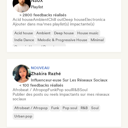
N3UX
Playlist
> 2800 feedbacks réalisés
Acid house
Ambient
Chill out
Deep house
Electronica
Ajouter dans ma/mes playlist(s) impactante(s)
Acid house
Ambient
Deep house
House music
Indie Dance
Melodic & Progressive House
Minimal
Organic House / Downtempo
NOUVEAU
Zhakira Razhé
Influenceur·euse Sur Les Réseaux Sociaux
< 100 feedbacks réalisés
Afrobeat / Afropop
Funk
Pop soul
R&B
Soul
Publier des posts ou reels impactants sur mes réseaux
sociaux
Afrobeat / Afropop
Funk
Pop soul
R&B
Soul
Urban pop