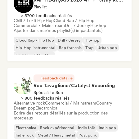
Playlist
> 5700 feedbacks réalisés
Chill / Lo-fi Hip-Hop
Cloud Rap / Hip Hop
Commercial / Mainstream
Drill / Jersey
Hip-hop
Ajouter dans ma/mes playlist(s) impactante(s)
Cloud Rap / Hip Hop
Drill / Jersey
Hip-hop
Hip-Hop instrumental
Rap francais
Trap
Urban pop
Chill / Lo-fi Hip-Hop
Feedback détaillé
Rob Tavaglione/Catalyst Recording
Spécialiste Son
> 800 feedbacks réalisés
Alternative rock
Commercial / Mainstream
Country
Dream pop
Electronica
Ecrire des retours détaillés sur la production des
morceaux
Electronica
Rock expérimental
Indie folk
Indie pop
Indie rock
Metal / Heavy metal
Post punk