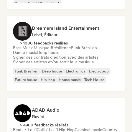
Rock & Roll / Classic Rock
Dreamers Island Entertainment
Label, Éditeur
> 1000 feedbacks réalisés
Bass Music
Musique Brésilienne
Funk Brésilien
Dance music
Deep house
Signer des contrats d’édition avec des artistes
Signer des artistes et/ou sortir leur musique
Funk Brésilien
Deep house
Electronica
Electropop
Future house
Hip-hop
House music
Tech House
ADAD Audio
Playlist
> 4900 feedbacks réalisés
Beats / Lo-fi
Chill / Lo-fi Hip-Hop
Classical music
Country