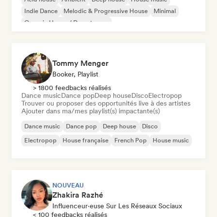
Indie Dance
Melodic & Progressive House
Minimal
Organic House / Downtempo
Tommy Menger
Booker, Playlist
> 1800 feedbacks réalisés
Dance music
Dance pop
Deep house
Disco
Electropop
Trouver ou proposer des opportunités live à des artistes
Ajouter dans ma/mes playlist(s) impactante(s)
Dance music
Dance pop
Deep house
Disco
Electropop
House française
French Pop
House music
NOUVEAU
Zhakira Razhé
Influenceur·euse Sur Les Réseaux Sociaux
< 100 feedbacks réalisés