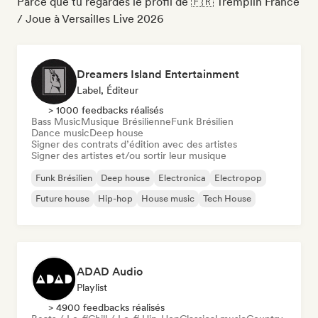
Parce que tu regardes le profil de 🇫🇷 Tremplin France
/ Joue à Versailles Live 2026
Dreamers Island Entertainment
Label, Éditeur
> 1000 feedbacks réalisés
Bass Music
Musique Brésilienne
Funk Brésilien
Dance music
Deep house
Signer des contrats d’édition avec des artistes
Signer des artistes et/ou sortir leur musique
Funk Brésilien
Deep house
Electronica
Electropop
Future house
Hip-hop
House music
Tech House
ADAD Audio
Playlist
> 4900 feedbacks réalisés