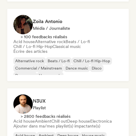
Zoila Antonio
Média / Journaliste
> 100 feedbacks réalisés
Acid house
Alternative rock
Beats / Lo-fi
Chill / Lo-fi Hip-Hop
Classical music
Écrire des articles
Alternative rock
Beats / Lo-fi
Chill / Lo-fi Hip-Hop
Commercial / Mainstream
Dance music
Disco
Dream pop
House music
N3UX
Playlist
> 2800 feedbacks réalisés
Acid house
Ambient
Chill out
Deep house
Electronica
Ajouter dans ma/mes playlist(s) impactante(s)
Acid house
Ambient
Deep house
House music