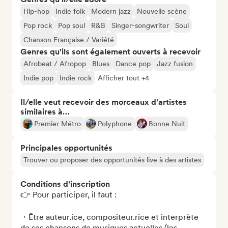
Hip-hop
Indie folk
Modern jazz
Nouvelle scène
Pop rock
Pop soul
R&B
Singer-songwriter
Soul
Chanson Française / Variété
Genres qu'ils sont également ouverts à recevoir
Afrobeat / Afropop
Blues
Dance pop
Jazz fusion
Indie pop
Indie rock
Afficher tout +4
Il/elle veut recevoir des morceaux d’artistes
similaires à…
Premier Métro
Polyphone
Bonne Nuit
Principales opportunités
Trouver ou proposer des opportunités live à des artistes
Conditions d'inscription
👉 Pour participer, il faut :

・Être auteur.ice, compositeur.rice et interprète 
de ses chansons de musiques actuelles (les 