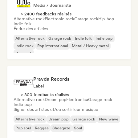
Média / Journaliste
> 2400 feedbacks réalisés
Alternative rock
Electronic rock
Garage rock
Hip-hop
Indie folk
Écrire des articles
Alternative rock
Garage rock
Indie folk
Indie pop
Indie rock
Rap international
Metal / Heavy metal
Pop rock
Pravda Records
Label
> 800 feedbacks réalisés
Alternative rock
Dream pop
Electronica
Garage rock
Indie pop
Signer des artistes et/ou sortir leur musique
Alternative rock
Dream pop
Garage rock
New wave
Pop soul
Reggae
Shoegaze
Soul