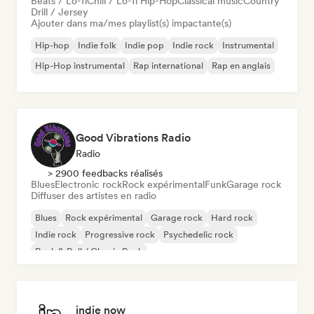
Beats / Lo-fi
Chill / Lo-fi Hip-Hop
Classical music
Country
Drill / Jersey
Ajouter dans ma/mes playlist(s) impactante(s)
Hip-hop
Indie folk
Indie pop
Indie rock
Instrumental
Hip-Hop instrumental
Rap international
Rap en anglais
Good Vibrations Radio
Radio
> 2900 feedbacks réalisés
Blues
Electronic rock
Rock expérimental
Funk
Garage rock
Diffuser des artistes en radio
Blues
Rock expérimental
Garage rock
Hard rock
Indie rock
Progressive rock
Psychedelic rock
Rock & Roll / Classic Rock
indie now