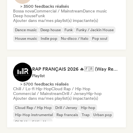
> 3500 feedbacks réalisés
Bossa nova
Commercial / Mainstream
Dance music
Deep house
Funk
Ajouter dans ma/mes playlist(s) impactante(s)
Dance music
Deep house
Funk
Funky / Jackin House
House music
Indie pop
Nu-disco / Italo
Pop soul
RAP FRANÇAIS 2026 🔥🇫🇷 (Way Records)
Playlist
> 5700 feedbacks réalisés
Chill / Lo-fi Hip-Hop
Cloud Rap / Hip Hop
Commercial / Mainstream
Drill / Jersey
Hip-hop
Ajouter dans ma/mes playlist(s) impactante(s)
Cloud Rap / Hip Hop
Drill / Jersey
Hip-hop
Hip-Hop instrumental
Rap francais
Trap
Urban pop
Chill / Lo-fi Hip-Hop