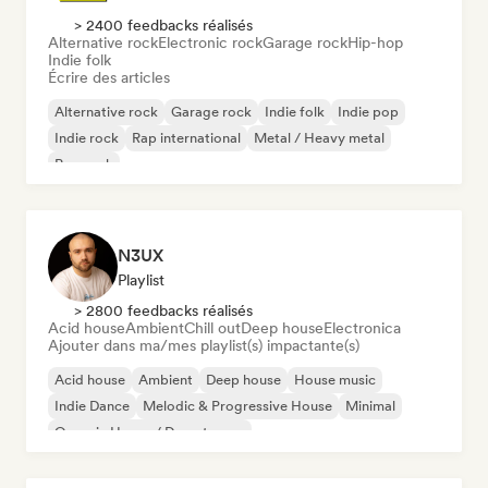
> 2400 feedbacks réalisés
Alternative rock
Electronic rock
Garage rock
Hip-hop
Indie folk
Écrire des articles
Alternative rock
Garage rock
Indie folk
Indie pop
Indie rock
Rap international
Metal / Heavy metal
Pop rock
N3UX
Playlist
> 2800 feedbacks réalisés
Acid house
Ambient
Chill out
Deep house
Electronica
Ajouter dans ma/mes playlist(s) impactante(s)
Acid house
Ambient
Deep house
House music
Indie Dance
Melodic & Progressive House
Minimal
Organic House / Downtempo