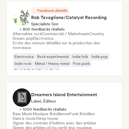
Feedback détaillé
Rob Tavaglione/Catalyst Recording
Spécialiste Son
> 800 feedbacks réalisés
Alternative rock
Commercial / Mainstream
Country
Dream pop
Electronica
Ecrire des retours détaillés sur la production des
morceaux
Electronica
Rock expérimental
Indie folk
Indie pop
Indie rock
Metal / Heavy metal
Post punk
Rock & Roll / Classic Rock
Dreamers Island Entertainment
Label, Éditeur
> 1000 feedbacks réalisés
Bass Music
Musique Brésilienne
Funk Brésilien
Dance music
Deep house
Signer des contrats d’édition avec des artistes
Signer des artistes et/ou sortir leur musique