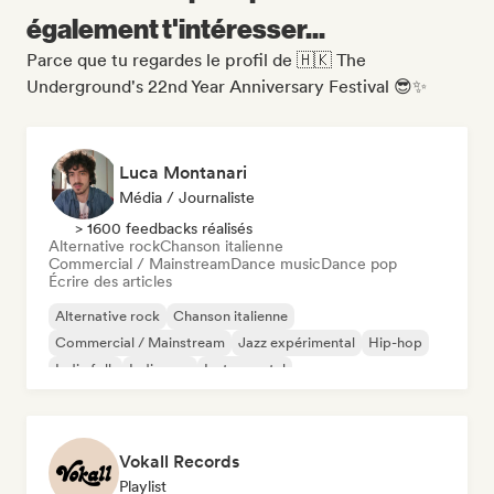
également t'intéresser...
Parce que tu regardes le profil de 🇭🇰 The
Underground's 22nd Year Anniversary Festival 😎✨
Luca Montanari
Média / Journaliste
> 1600 feedbacks réalisés
Alternative rock
Chanson italienne
Commercial / Mainstream
Dance music
Dance pop
Écrire des articles
Alternative rock
Chanson italienne
Commercial / Mainstream
Jazz expérimental
Hip-hop
Indie folk
Indie pop
Instrumental
Vokall Records
Playlist