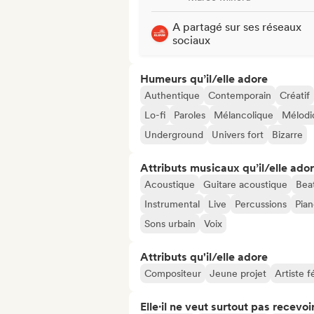
A partagé sur ses réseaux
sociaux
Humeurs qu’il/elle adore
Authentique
Contemporain
Créatif
Lo-fi
Paroles
Mélancolique
Mélodi
Underground
Univers fort
Bizarre
Attributs musicaux qu’il/elle ado
Acoustique
Guitare acoustique
Bea
Instrumental
Live
Percussions
Pia
Sons urbain
Voix
Attributs qu'il/elle adore
Compositeur
Jeune projet
Artiste 
Elle·il ne veut surtout pas recevoir.