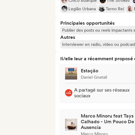
Chico Buarque
The Strokes
Legião Urbana
Terno Rei
Principales opportunités
Publier des posts ou reels impactants
Autres
Interviewer en radio, video ou podcas
Il/elle leur a récemment proposé
Estação
Daniel Gnatali
A partagé sur ses réseaux
sociaux
Marco Minoru feat Tays
Calhado - Um Pouco De
Ausencia
Marco Minoru