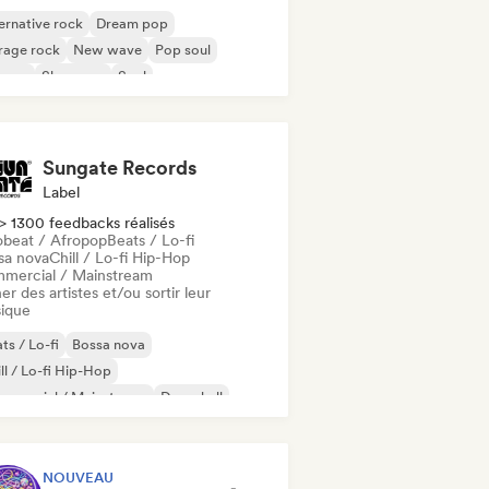
ernative rock
Dream pop
rage rock
New wave
Pop soul
ggae
Shoegaze
Soul
Sungate Records
Label
> 1300 feedbacks réalisés
obeat / Afropop
Beats / Lo-fi
sa nova
Chill / Lo-fi Hip-Hop
mercial / Mainstream
er des artistes et/ou sortir leur
ique
ts / Lo-fi
Bossa nova
ll / Lo-fi Hip-Hop
mmercial / Mainstream
Dancehall
nce pop
Hip-hop
Pop soul
NOUVEAU