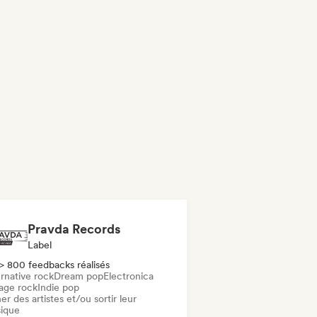
Pravda Records
Label
> 800 feedbacks réalisés
rnative rock
Dream pop
Electronica
age rock
Indie pop
er des artistes et/ou sortir leur
ique