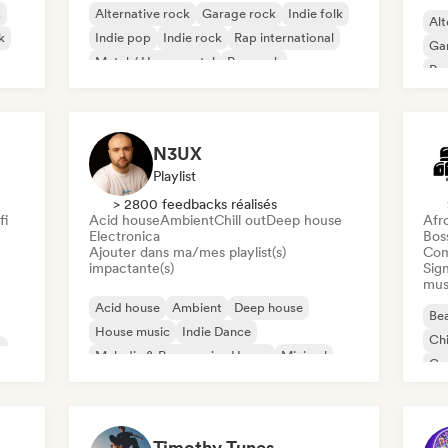
k
Alternative rock
Garage rock
Indie folk
Alt
k
Indie pop
Indie rock
Rap international
Ga
Metal / Heavy metal
Pop rock
Re
N3UX
Playlist
> 2800 feedbacks réalisés
fi
Acid house
Ambient
Chill out
Deep house
Afr
Electronica
Bos
Ajouter dans ma/mes playlist(s)
Com
impactante(s)
Sign
mus
Acid house
Ambient
Deep house
Bea
House music
Indie Dance
Chi
c
Melodic & Progressive House
Minimal
Co
Organic House / Downtempo
Da
Timothy Tunes