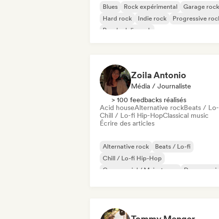
Blues
Rock expérimental
Garage roc
Hard rock
Indie rock
Progressive roc
Psychedelic rock
Rock & Roll / Classic Rock
Zoila Antonio
Média / Journaliste
> 100 feedbacks réalisés
Acid house
Alternative rock
Beats / Lo-
Chill / Lo-fi Hip-Hop
Classical music
Écrire des articles
Alternative rock
Beats / Lo-fi
Chill / Lo-fi Hip-Hop
Commercial / Mainstream
Dance musi
Disco
Dream pop
House music
Tommy Menger