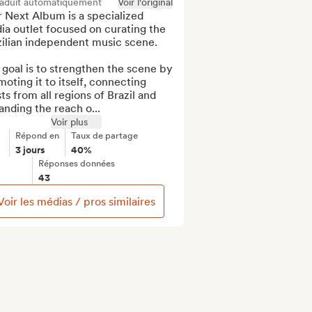
raduit automatiquement
Voir l'original
 Next Album is a specialized 
a outlet focused on curating the 
ilian independent music scene.

goal is to strengthen the scene by 
oting it to itself, connecting 
sts from all regions of Brazil and 
nding the reach o...
Voir plus
Répond en
Taux de partage
3 jours
40%
Réponses données
43
Voir les médias / pros similaires