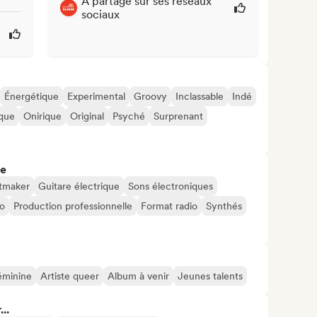
A partagé sur ses réseaux
sociaux
Énergétique
Experimental
Groovy
Inclassable
Indé
que
Onirique
Original
Psyché
Surprenant
re
tmaker
Guitare électrique
Sons électroniques
no
Production professionnelle
Format radio
Synthés
féminine
Artiste queer
Album à venir
Jeunes talents
..