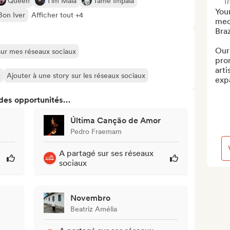
Queen
Tim Maia
Tame Impala
T
Your
Bon Iver
Afficher tout +4
medi
Braz
Our 
 sur mes réseaux sociaux
prom
arti
t
Ajouter à une story sur les réseaux sociaux
expa
 des opportunités…
Última Canção de Amor
Pedro Fraemam
A partagé sur ses réseaux
sociaux
Novembro
Beatriz Amélia