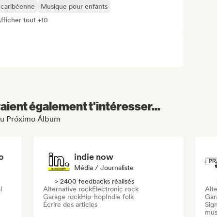
 caribéenne
Musique pour enfants
fficher tout +10
aient également t'intéresser...
Seu Próximo Álbum
o
indie now
Média / Journaliste
> 2400 feedbacks réalisés
l
Alternative rock
Electronic rock
Alte
Garage rock
Hip-hop
Indie folk
Gar
Écrire des articles
Sign
mus