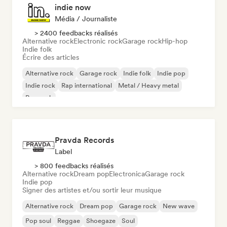
indie now
Média / Journaliste
> 2400 feedbacks réalisés
Alternative rock
Electronic rock
Garage rock
Hip-hop
Indie folk
Écrire des articles
Alternative rock
Garage rock
Indie folk
Indie pop
Indie rock
Rap international
Metal / Heavy metal
Pop rock
Pravda Records
Label
> 800 feedbacks réalisés
Alternative rock
Dream pop
Electronica
Garage rock
Indie pop
Signer des artistes et/ou sortir leur musique
Alternative rock
Dream pop
Garage rock
New wave
Pop soul
Reggae
Shoegaze
Soul