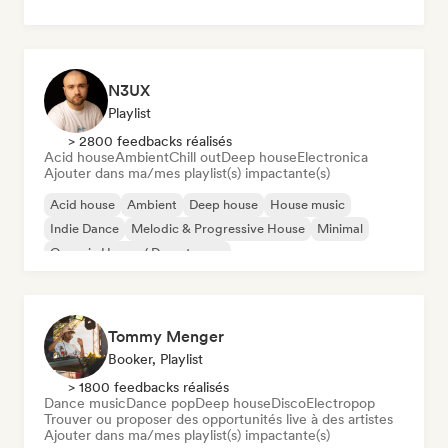
N3UX
Playlist
> 2800 feedbacks réalisés
Acid house
Ambient
Chill out
Deep house
Electronica
Ajouter dans ma/mes playlist(s) impactante(s)
Acid house
Ambient
Deep house
House music
Indie Dance
Melodic & Progressive House
Minimal
Organic House / Downtempo
Tommy Menger
Booker, Playlist
> 1800 feedbacks réalisés
Dance music
Dance pop
Deep house
Disco
Electropop
Trouver ou proposer des opportunités live à des artistes
Ajouter dans ma/mes playlist(s) impactante(s)