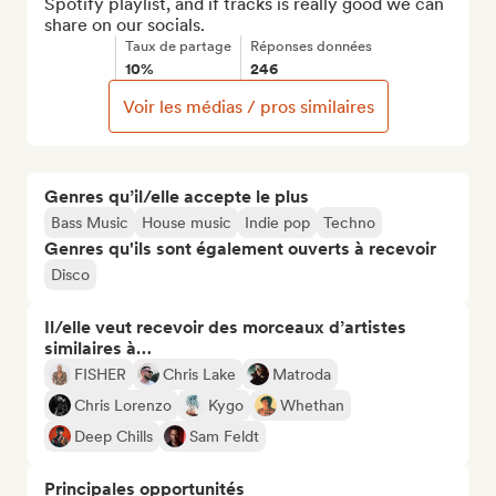
Spotify playlist, and if tracks is really good we can 
share on our socials.
Taux de partage
Réponses données
10%
246
Voir les médias / pros similaires
Genres qu’il/elle accepte le plus
Bass Music
House music
Indie pop
Techno
Genres qu'ils sont également ouverts à recevoir
Disco
Il/elle veut recevoir des morceaux d’artistes
similaires à…
FISHER
Chris Lake
Matroda
Chris Lorenzo
Kygo
Whethan
Deep Chills
Sam Feldt
Principales opportunités