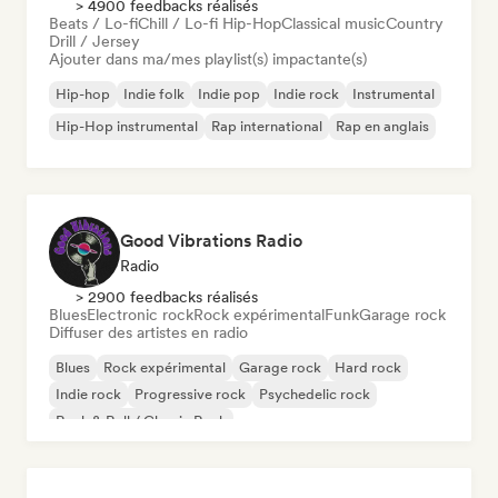
> 4900 feedbacks réalisés
Beats / Lo-fi
Chill / Lo-fi Hip-Hop
Classical music
Country
Drill / Jersey
Ajouter dans ma/mes playlist(s) impactante(s)
Hip-hop
Indie folk
Indie pop
Indie rock
Instrumental
Hip-Hop instrumental
Rap international
Rap en anglais
Good Vibrations Radio
Radio
> 2900 feedbacks réalisés
Blues
Electronic rock
Rock expérimental
Funk
Garage rock
Diffuser des artistes en radio
Blues
Rock expérimental
Garage rock
Hard rock
Indie rock
Progressive rock
Psychedelic rock
Rock & Roll / Classic Rock