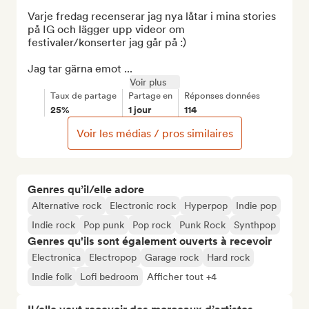
Varje fredag recenserar jag nya låtar i mina stories 
på IG och lägger upp videor om 
festivaler/konserter jag går på :)

Jag tar gärna emot ...
Voir plus
Taux de partage
Partage en
Réponses données
25%
1 jour
114
Voir les médias / pros similaires
Genres qu’il/elle adore
Alternative rock
Electronic rock
Hyperpop
Indie pop
Indie rock
Pop punk
Pop rock
Punk Rock
Synthpop
Genres qu'ils sont également ouverts à recevoir
Electronica
Electropop
Garage rock
Hard rock
Indie folk
Lofi bedroom
Afficher tout +4