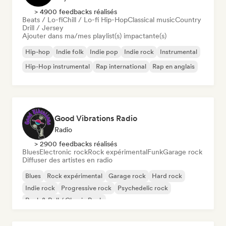
> 4900 feedbacks réalisés
Beats / Lo-fi
Chill / Lo-fi Hip-Hop
Classical music
Country
Drill / Jersey
Ajouter dans ma/mes playlist(s) impactante(s)
Hip-hop
Indie folk
Indie pop
Indie rock
Instrumental
Hip-Hop instrumental
Rap international
Rap en anglais
Good Vibrations Radio
Radio
> 2900 feedbacks réalisés
Blues
Electronic rock
Rock expérimental
Funk
Garage rock
Diffuser des artistes en radio
Blues
Rock expérimental
Garage rock
Hard rock
Indie rock
Progressive rock
Psychedelic rock
Rock & Roll / Classic Rock