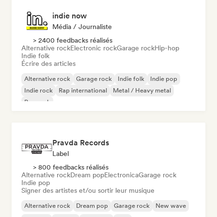
indie now
Média / Journaliste
> 2400 feedbacks réalisés
Alternative rock
Electronic rock
Garage rock
Hip-hop
Indie folk
Écrire des articles
Alternative rock
Garage rock
Indie folk
Indie pop
Indie rock
Rap international
Metal / Heavy metal
Pop rock
Pravda Records
Label
> 800 feedbacks réalisés
Alternative rock
Dream pop
Electronica
Garage rock
Indie pop
Signer des artistes et/ou sortir leur musique
Alternative rock
Dream pop
Garage rock
New wave