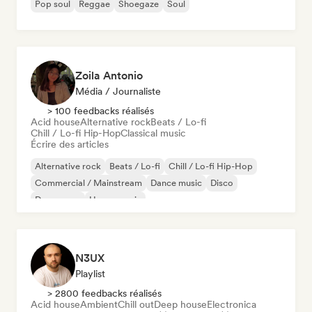
Pop soul
Reggae
Shoegaze
Soul
Zoila Antonio
Média / Journaliste
> 100 feedbacks réalisés
Acid house
Alternative rock
Beats / Lo-fi
Chill / Lo-fi Hip-Hop
Classical music
Écrire des articles
Alternative rock
Beats / Lo-fi
Chill / Lo-fi Hip-Hop
Commercial / Mainstream
Dance music
Disco
Dream pop
House music
N3UX
Playlist
> 2800 feedbacks réalisés
Acid house
Ambient
Chill out
Deep house
Electronica