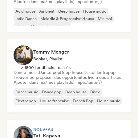
Ajouter dans ma/mes playlist(s) impactante(s)
Acid house
Ambient
Deep house
House music
Indie Dance
Melodic & Progressive House
Minimal
Organic House / Downtempo
Tommy Menger
Booker, Playlist
> 1800 feedbacks réalisés
Dance music
Dance pop
Deep house
Disco
Electropop
Trouver ou proposer des opportunités live à des artistes
Ajouter dans ma/mes playlist(s) impactante(s)
Dance music
Dance pop
Deep house
Disco
Electropop
House française
French Pop
House music
NOUVEAU
Tati Kapaya