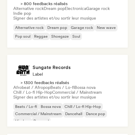
> 800 feedbacks réalisés
Alternative rock
Dream pop
Electronica
Garage rock
Indie pop
Signer des artistes et/ou sortir leur musique
Alternative rock
Dream pop
Garage rock
New wave
Pop soul
Reggae
Shoegaze
Soul
Sungate Records
Label
> 1300 feedbacks réalisés
Afrobeat / Afropop
Beats / Lo-fi
Bossa nova
Chill / Lo-fi Hip-Hop
Commercial / Mainstream
Signer des artistes et/ou sortir leur musique
Beats / Lo-fi
Bossa nova
Chill / Lo-fi Hip-Hop
Commercial / Mainstream
Dancehall
Dance pop
Hip-hop
Pop soul