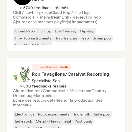
> 5700 feedbacks réalisés
Chill / Lo-fi Hip-Hop
Cloud Rap / Hip Hop
Commercial / Mainstream
Drill / Jersey
Hip-hop
Ajouter dans ma/mes playlist(s) impactante(s)
Cloud Rap / Hip Hop
Drill / Jersey
Hip-hop
Hip-Hop instrumental
Rap francais
Trap
Urban pop
Chill / Lo-fi Hip-Hop
Feedback détaillé
Rob Tavaglione/Catalyst Recording
Spécialiste Son
> 800 feedbacks réalisés
Alternative rock
Commercial / Mainstream
Country
Dream pop
Electronica
Ecrire des retours détaillés sur la production des
morceaux
Electronica
Rock expérimental
Indie folk
Indie pop
Indie rock
Metal / Heavy metal
Post punk
Rock & Roll / Classic Rock