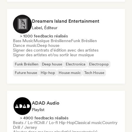
Dreamers Island Entertainment
Label, Éditeur
> 1000 feedbacks réalisés
Bass Music
Musique Brésilienne
Funk Brésilien
Dance music
Deep house
Signer des contrats d’édition avec des artistes
Signer des artistes et/ou sortir leur musique
Funk Brésilien
Deep house
Electronica
Electropop
Future house
Hip-hop
House music
Tech House
ADAD Audio
Playlist
> 4900 feedbacks réalisés
Beats / Lo-fi
Chill / Lo-fi Hip-Hop
Classical music
Country
Drill / Jersey