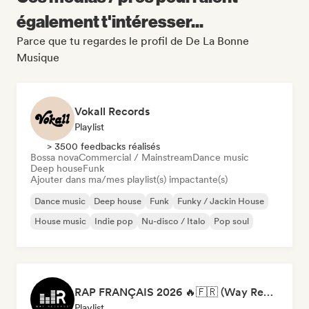
également t'intéresser...
Parce que tu regardes le profil de De La Bonne
Musique
Vokall Records
Playlist
> 3500 feedbacks réalisés
Bossa nova
Commercial / Mainstream
Dance music
Deep house
Funk
Ajouter dans ma/mes playlist(s) impactante(s)
Dance music
Deep house
Funk
Funky / Jackin House
House music
Indie pop
Nu-disco / Italo
Pop soul
RAP FRANÇAIS 2026 🔥🇫🇷 (Way Records)
Playlist