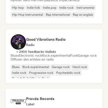
Ajouter dans ma/mes playlist(s) impactante(s)
Hip-hop
Indie folk
Indie pop
Indie rock
Instrumental
Hip-Hop instrumental
Rap international
Rap en anglais
Good Vibrations Radio
Radio
> 2900 feedbacks réalisés
Blues
Electronic rock
Rock expérimental
Funk
Garage rock
Diffuser des artistes en radio
Blues
Rock expérimental
Garage rock
Hard rock
Indie rock
Progressive rock
Psychedelic rock
Rock & Roll / Classic Rock
Pravda Records
Label