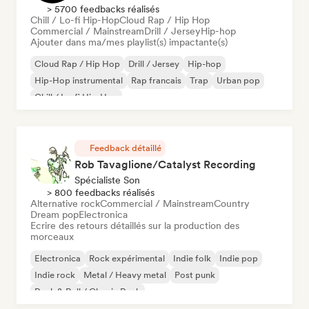
> 5700 feedbacks réalisés
Chill / Lo-fi Hip-Hop
Cloud Rap / Hip Hop
Commercial / Mainstream
Drill / Jersey
Hip-hop
Ajouter dans ma/mes playlist(s) impactante(s)
Cloud Rap / Hip Hop
Drill / Jersey
Hip-hop
Hip-Hop instrumental
Rap francais
Trap
Urban pop
Chill / Lo-fi Hip-Hop
Feedback détaillé
Rob Tavaglione/Catalyst Recording
Spécialiste Son
> 800 feedbacks réalisés
Alternative rock
Commercial / Mainstream
Country
Dream pop
Electronica
Ecrire des retours détaillés sur la production des
morceaux
Electronica
Rock expérimental
Indie folk
Indie pop
Indie rock
Metal / Heavy metal
Post punk
Rock & Roll / Classic Rock