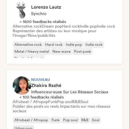
Lorenzo Lautz
Synchro
> 1600 feedbacks réalisés
Alternative rock
Dream pop
Hard rock
Indie pop
Indie rock
Représenter des artistes ou leur musique pour
l’image/films/publicités
Alternative rock
Hard rock
Indie pop
Indie rock
Metal / Heavy metal
New wave
Post punk
Psychedelic rock
NOUVEAU
Zhakira Razhé
Influenceur·euse Sur Les Réseaux Sociaux
< 100 feedbacks réalisés
Afrobeat / Afropop
Funk
Pop soul
R&B
Soul
Publier des posts ou reels impactants sur mes réseaux
sociaux
Afrobeat / Afropop
Funk
Pop soul
R&B
Soul
Urban pop