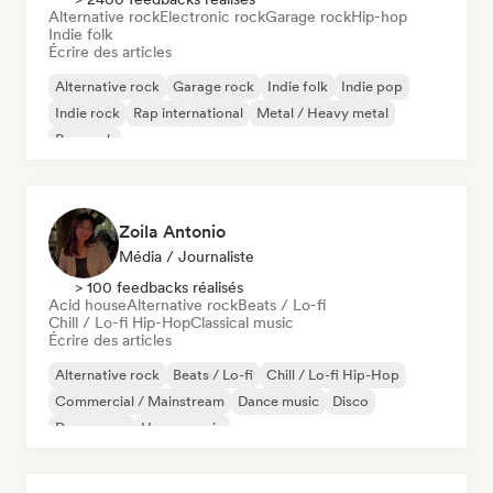
Alternative rock
Electronic rock
Garage rock
Hip-hop
Indie folk
Écrire des articles
Alternative rock
Garage rock
Indie folk
Indie pop
Indie rock
Rap international
Metal / Heavy metal
Pop rock
Zoila Antonio
Média / Journaliste
> 100 feedbacks réalisés
Acid house
Alternative rock
Beats / Lo-fi
Chill / Lo-fi Hip-Hop
Classical music
Écrire des articles
Alternative rock
Beats / Lo-fi
Chill / Lo-fi Hip-Hop
Commercial / Mainstream
Dance music
Disco
Dream pop
House music