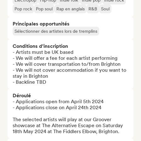
Electropop
Hip-hop
Indie folk
Indie pop
Indie rock
Pop rock
Pop soul
Rap en anglais
R&B
Soul
Principales opportunités
Sélectionner des artistes lors de tremplins
Conditions d'inscription
- Artists must be UK based

- We will offer a fee for each artist performing

- We will cover transportation to/from Brighton

- We will not cover accommodation if you want to 
stay in Brighton

- Backline TBD
Déroulé
- Applications open from April 5th 2024

- Applications close on April 24th 2024

The selected artists will play at our Groover 
showcase at The Alternative Escape on Saturday 
18th May 2024 at The Fiddlers Elbow, Brighton.