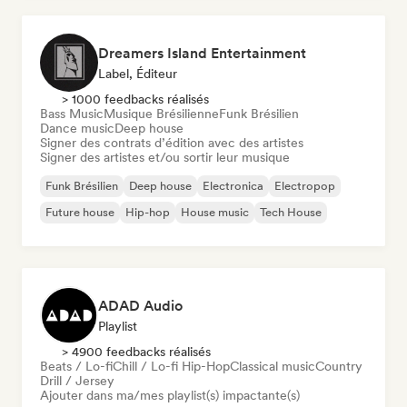
Dreamers Island Entertainment
Label, Éditeur
> 1000 feedbacks réalisés
Bass Music
Musique Brésilienne
Funk Brésilien
Dance music
Deep house
Signer des contrats d’édition avec des artistes
Signer des artistes et/ou sortir leur musique
Funk Brésilien
Deep house
Electronica
Electropop
Future house
Hip-hop
House music
Tech House
ADAD Audio
Playlist
> 4900 feedbacks réalisés
Beats / Lo-fi
Chill / Lo-fi Hip-Hop
Classical music
Country
Drill / Jersey
Ajouter dans ma/mes playlist(s) impactante(s)