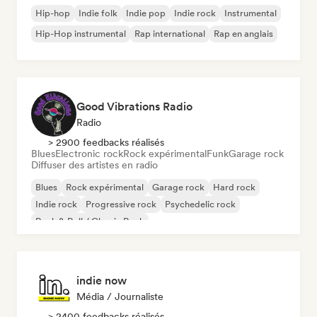
Hip-hop
Indie folk
Indie pop
Indie rock
Instrumental
Hip-Hop instrumental
Rap international
Rap en anglais
Good Vibrations Radio
Radio
> 2900 feedbacks réalisés
Blues
Electronic rock
Rock expérimental
Funk
Garage rock
Diffuser des artistes en radio
Blues
Rock expérimental
Garage rock
Hard rock
Indie rock
Progressive rock
Psychedelic rock
Rock & Roll / Classic Rock
indie now
Média / Journaliste
> 2400 feedbacks réalisés