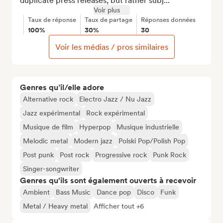
duplicate press releases, but rather subj...
Voir plus
Taux de réponse
Taux de partage
Réponses données
100%
30%
30
Voir les médias / pros similaires
Genres qu’il/elle adore
Alternative rock
Electro Jazz / Nu Jazz
Jazz expérimental
Rock expérimental
Musique de film
Hyperpop
Musique industrielle
Melodic metal
Modern jazz
Polski Pop/Polish Pop
Post punk
Post rock
Progressive rock
Punk Rock
Singer-songwriter
Genres qu'ils sont également ouverts à recevoir
Ambient
Bass Music
Dance pop
Disco
Funk
Metal / Heavy metal
Afficher tout +6