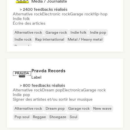
Média / Journaliste
> 2400 feedbacks réalisés
Alternative rock
Electronic rock
Garage rock
Hip-hop
Indie folk
Écrire des articles
Alternative rock
Garage rock
Indie folk
Indie pop
Indie rock
Rap international
Metal / Heavy metal
Pop rock
Pravda Records
Label
> 800 feedbacks réalisés
Alternative rock
Dream pop
Electronica
Garage rock
Indie pop
Signer des artistes et/ou sortir leur musique
Alternative rock
Dream pop
Garage rock
New wave
Pop soul
Reggae
Shoegaze
Soul