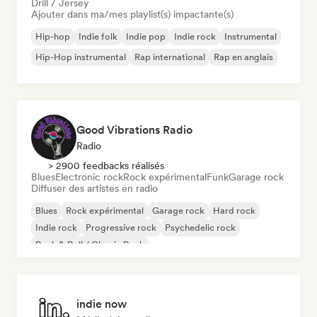
Drill / Jersey
Ajouter dans ma/mes playlist(s) impactante(s)
Hip-hop
Indie folk
Indie pop
Indie rock
Instrumental
Hip-Hop instrumental
Rap international
Rap en anglais
Good Vibrations Radio
Radio
> 2900 feedbacks réalisés
Blues
Electronic rock
Rock expérimental
Funk
Garage rock
Diffuser des artistes en radio
Blues
Rock expérimental
Garage rock
Hard rock
Indie rock
Progressive rock
Psychedelic rock
Rock & Roll / Classic Rock
indie now