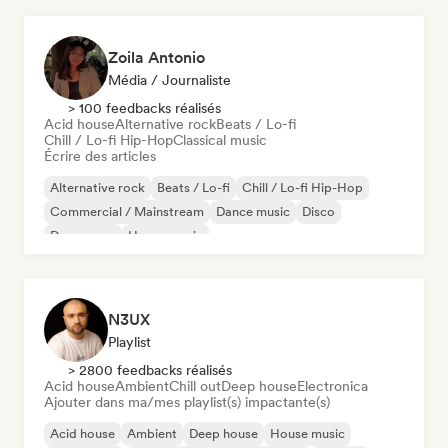
Zoila Antonio
Média / Journaliste
> 100 feedbacks réalisés
Acid house
Alternative rock
Beats / Lo-fi
Chill / Lo-fi Hip-Hop
Classical music
Écrire des articles
Alternative rock
Beats / Lo-fi
Chill / Lo-fi Hip-Hop
Commercial / Mainstream
Dance music
Disco
Dream pop
House music
N3UX
Playlist
> 2800 feedbacks réalisés
Acid house
Ambient
Chill out
Deep house
Electronica
Ajouter dans ma/mes playlist(s) impactante(s)
Acid house
Ambient
Deep house
House music