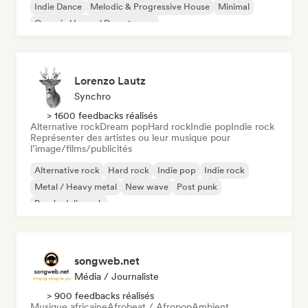
Indie Dance
Melodic & Progressive House
Minimal
Organic House / Downtempo
Lorenzo Lautz
Synchro
> 1600 feedbacks réalisés
Alternative rock
Dream pop
Hard rock
Indie pop
Indie rock
Représenter des artistes ou leur musique pour
l’image/films/publicités
Alternative rock
Hard rock
Indie pop
Indie rock
Metal / Heavy metal
New wave
Post punk
Psychedelic rock
songweb.net
Média / Journaliste
> 900 feedbacks réalisés
Musique africaine
Afrobeat / Afropop
Ambient