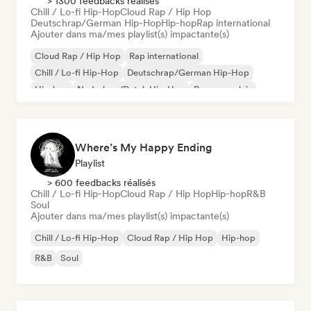
> 1300 feedbacks réalisés
Chill / Lo-fi Hip-Hop
Cloud Rap / Hip Hop
Deutschrap/German Hip-Hop
Hip-hop
Rap international
Ajouter dans ma/mes playlist(s) impactante(s)
Cloud Rap / Hip Hop
Rap international
Chill / Lo-fi Hip-Hop
Deutschrap/German Hip-Hop
Hip-hop
Nederhop/Dutch Hip-Hop
Rap en anglais
Rap francais
Where’s My Happy Ending
Playlist
> 600 feedbacks réalisés
Chill / Lo-fi Hip-Hop
Cloud Rap / Hip Hop
Hip-hop
R&B
Soul
Ajouter dans ma/mes playlist(s) impactante(s)
Chill / Lo-fi Hip-Hop
Cloud Rap / Hip Hop
Hip-hop
R&B
Soul