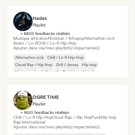
Hades
Playlist
> 8800 feedbacks réalisés
Musique africaine
Afrobeat / Afropop
Alternative rock
Beats / Lo-fi
Chill / Lo-fi Hip-Hop
Ajouter dans ma/mes playlist(s) impactante(s)
Alternative rock
Chill / Lo-fi Hip-Hop
Cloud Rap / Hip Hop
Drill / Jersey
Hip-hop
House music
Indie rock
Rap international
OGRE TIME
Playlist
> 1600 feedbacks réalisés
Chill / Lo-fi Hip-Hop
Cloud Rap / Hip Hop
Funk
Hip-hop
Rap international
Ajouter dans ma/mes playlist(s) impactante(s)