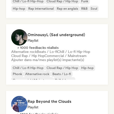
Chill / Lo-fi Hip-Hop
Cloud Rap / Hip Hop
Funk
Hip-hop
Rap international
Rap en anglais
R&B
Soul
OminousyL (Sad underground)
Playlist
> 1000 feedbacks réalisés
Alternative rock
Beats / Lo-fi
Chill / Lo-fi Hip-Hop
Cloud Rap / Hip Hop
Commercial / Mainstream
Ajouter dans ma/mes playlist(s) impactante(s)
Chill / Lo-fi Hip-Hop
Cloud Rap / Hip Hop
Hip-hop
Phonk
Alternative rock
Beats / Lo-fi
Commercial / Mainstream
Drill / Jersey
Rap Beyond the Clouds
Playlist