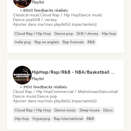
Playlist
> 8500 feedbacks réalisés
Classical music
Cloud Rap / Hip Hop
Dance music
Dance pop
Drill / Jersey
Ajouter dans ma/mes playlist(s) impactante(s)
Cloud Rap / Hip Hop
Dance pop
Drill / Jersey
Hip-hop
Indie pop
Rap en anglais
Rap francais
R&B
HipHop/Rap/R&B - NBA/Basketball Music
Playlist
> 3100 feedbacks réalisés
Cloud Rap / Hip Hop
Commercial / Mainstream
Dancehall
Dance music
Dance pop
Ajouter dans ma/mes playlist(s) impactante(s)
Cloud Rap / Hip Hop
Dance music
Deep house
Disco
Hip-hop
Hyperpop
Rap international
R&B