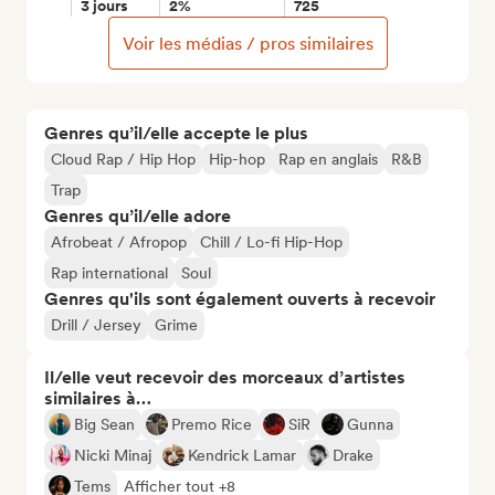
3 jours
2%
725
Voir les médias / pros similaires
Genres qu’il/elle accepte le plus
Cloud Rap / Hip Hop
Hip-hop
Rap en anglais
R&B
Trap
Genres qu’il/elle adore
Afrobeat / Afropop
Chill / Lo-fi Hip-Hop
Rap international
Soul
Genres qu'ils sont également ouverts à recevoir
Drill / Jersey
Grime
Il/elle veut recevoir des morceaux d’artistes
similaires à…
Big Sean
Premo Rice
SiR
Gunna
Nicki Minaj
Kendrick Lamar
Drake
Tems
Afficher tout +8