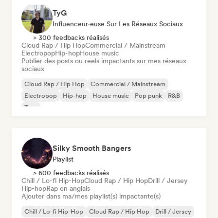
TyG
Influenceur·euse Sur Les Réseaux Sociaux
> 300 feedbacks réalisés
Cloud Rap / Hip Hop
Commercial / Mainstream
Electropop
Hip-hop
House music
Publier des posts ou reels impactants sur mes réseaux
sociaux
Cloud Rap / Hip Hop
Commercial / Mainstream
Electropop
Hip-hop
House music
Pop punk
R&B
Trap
Silky Smooth Bangers
Playlist
> 600 feedbacks réalisés
Chill / Lo-fi Hip-Hop
Cloud Rap / Hip Hop
Drill / Jersey
Hip-hop
Rap en anglais
Ajouter dans ma/mes playlist(s) impactante(s)
Chill / Lo-fi Hip-Hop
Cloud Rap / Hip Hop
Drill / Jersey