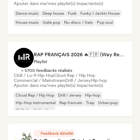
Ajouter dans ma/mes playlist(s) impactante(s)
Dance music
Deep house
Funk
Funky / Jackin House
House music
Indie pop
Nu-disco / Italo
Pop soul
RAP FRANÇAIS 2026 🔥🇫🇷 (Way Records)
Playlist
> 5700 feedbacks réalisés
Chill / Lo-fi Hip-Hop
Cloud Rap / Hip Hop
Commercial / Mainstream
Drill / Jersey
Hip-hop
Ajouter dans ma/mes playlist(s) impactante(s)
Cloud Rap / Hip Hop
Drill / Jersey
Hip-hop
Hip-Hop instrumental
Rap francais
Trap
Urban pop
Chill / Lo-fi Hip-Hop
Feedback détaillé