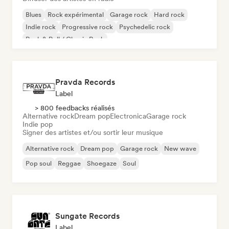
Blues
Rock expérimental
Garage rock
Hard rock
Indie rock
Progressive rock
Psychedelic rock
Rock & Roll / Classic Rock
Pravda Records
Label
> 800 feedbacks réalisés
Alternative rock
Dream pop
Electronica
Garage rock
Indie pop
Signer des artistes et/ou sortir leur musique
Alternative rock
Dream pop
Garage rock
New wave
Pop soul
Reggae
Shoegaze
Soul
Sungate Records
Label