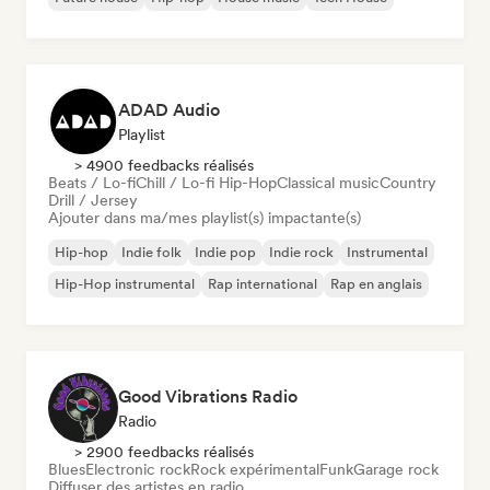
ADAD Audio
Playlist
> 4900 feedbacks réalisés
Beats / Lo-fi
Chill / Lo-fi Hip-Hop
Classical music
Country
Drill / Jersey
Ajouter dans ma/mes playlist(s) impactante(s)
Hip-hop
Indie folk
Indie pop
Indie rock
Instrumental
Hip-Hop instrumental
Rap international
Rap en anglais
Good Vibrations Radio
Radio
> 2900 feedbacks réalisés
Blues
Electronic rock
Rock expérimental
Funk
Garage rock
Diffuser des artistes en radio