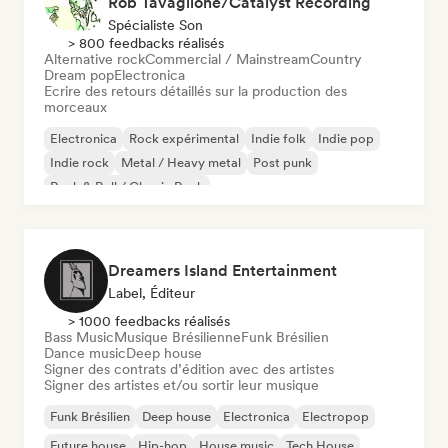
Rob Tavaglione/Catalyst Recording
Spécialiste Son
> 800 feedbacks réalisés
Alternative rock
Commercial / Mainstream
Country
Dream pop
Electronica
Ecrire des retours détaillés sur la production des
morceaux
Electronica
Rock expérimental
Indie folk
Indie pop
Indie rock
Metal / Heavy metal
Post punk
Rock & Roll / Classic Rock
Dreamers Island Entertainment
Label, Éditeur
> 1000 feedbacks réalisés
Bass Music
Musique Brésilienne
Funk Brésilien
Dance music
Deep house
Signer des contrats d’édition avec des artistes
Signer des artistes et/ou sortir leur musique
Funk Brésilien
Deep house
Electronica
Electropop
Future house
Hip-hop
House music
Tech House