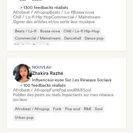
> 1300 feedbacks réalisés
Afrobeat / Afropop
Beats / Lo-fi
Bossa nova
Chill / Lo-fi Hip-Hop
Commercial / Mainstream
Signer des artistes et/ou sortir leur musique
Beats / Lo-fi
Bossa nova
Chill / Lo-fi Hip-Hop
Commercial / Mainstream
Dancehall
Dance pop
Hip-hop
Pop soul
NOUVEAU
Zhakira Razhé
Influenceur·euse Sur Les Réseaux Sociaux
< 100 feedbacks réalisés
Afrobeat / Afropop
Funk
Pop soul
R&B
Soul
Publier des posts ou reels impactants sur mes réseaux
sociaux
Afrobeat / Afropop
Funk
Pop soul
R&B
Soul
Urban pop