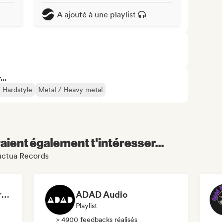
A ajouté à une playlist
..
 Hardstyle
Metal / Heavy metal
aient également t'intéresser...
luctua Records
Dreamers Island Entertainment
ADAD Audio
Playlist
> 4900 feedbacks réalisés