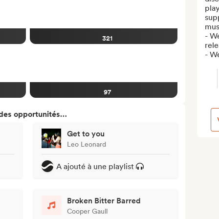
play
supp
mus
- W
321
rele
- W
97
 des opportunités…
Get to you
Leo Leonard
A ajouté à une playlist
Broken Bitter Barred
Cooper Gaull