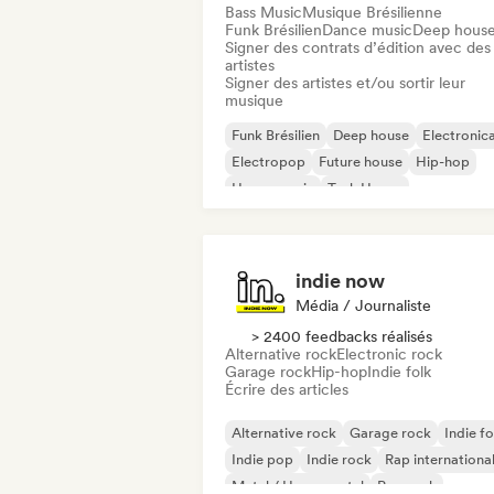
Bass Music
Musique Brésilienne
Funk Brésilien
Dance music
Deep hous
Signer des contrats d’édition avec des
artistes
Signer des artistes et/ou sortir leur
musique
Funk Brésilien
Deep house
Electronic
Electropop
Future house
Hip-hop
House music
Tech House
indie now
Média / Journaliste
> 2400 feedbacks réalisés
Alternative rock
Electronic rock
Garage rock
Hip-hop
Indie folk
Écrire des articles
Alternative rock
Garage rock
Indie fo
Indie pop
Indie rock
Rap internationa
Metal / Heavy metal
Pop rock