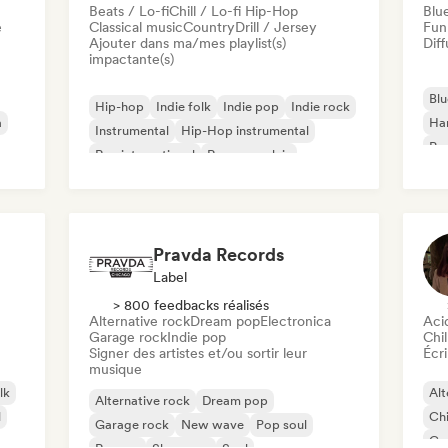
Beats / Lo-fi
Chill / Lo-fi Hip-Hop
Blu
e
Classical music
Country
Drill / Jersey
Fun
Ajouter dans ma/mes playlist(s)
Diff
impactante(s)
Blu
Hip-hop
Indie folk
Indie pop
Indie rock
a
Ha
Instrumental
Hip-Hop instrumental
Psy
Rap international
Rap en anglais
Roc
Pravda Records
Label
> 800 feedbacks réalisés
Alternative rock
Dream pop
Electronica
Aci
Garage rock
Indie pop
Chil
Signer des artistes et/ou sortir leur
Écri
musique
lk
Alt
Alternative rock
Dream pop
l
Chi
Garage rock
New wave
Pop soul
Co