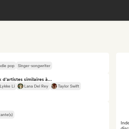
ndie pop
Singer-songwriter
 d’artistes similaires à…
Lykke Li
Lana Del Rey
Taylor Swift
ante(s)
Ind
disc