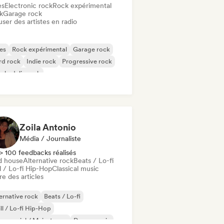
es
Electronic rock
Rock expérimental
k
Garage rock
user des artistes en radio
es
Rock expérimental
Garage rock
rd rock
Indie rock
Progressive rock
chedelic rock
k & Roll / Classic Rock
Zoila Antonio
Média / Journaliste
> 100 feedbacks réalisés
d house
Alternative rock
Beats / Lo-fi
l / Lo-fi Hip-Hop
Classical music
re des articles
ernative rock
Beats / Lo-fi
ll / Lo-fi Hip-Hop
mmercial / Mainstream
Dance music