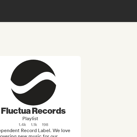
Fluctua Records
Playlist
1.4k
1.1k
198
ependent Record Label. We love 
overing new music for our 