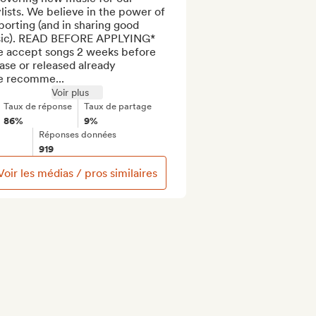
lists. We believe in the power of 
orting (and in sharing good 
ic). READ BEFORE APPLYING*

e accept songs 2 weeks before 
ase or released already 

e recomme...
Voir plus
Taux de réponse
Taux de partage
86%
9%
Réponses données
919
Voir les médias / pros similaires