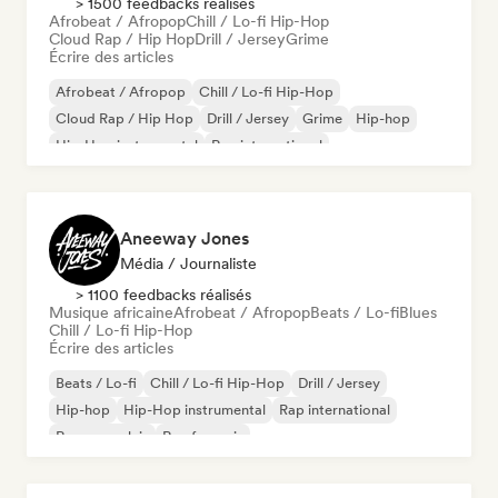
> 1500 feedbacks réalisés
Afrobeat / Afropop
Chill / Lo-fi Hip-Hop
Cloud Rap / Hip Hop
Drill / Jersey
Grime
Écrire des articles
Afrobeat / Afropop
Chill / Lo-fi Hip-Hop
Cloud Rap / Hip Hop
Drill / Jersey
Grime
Hip-hop
Hip-Hop instrumental
Rap international
Aneeway Jones
Média / Journaliste
> 1100 feedbacks réalisés
Musique africaine
Afrobeat / Afropop
Beats / Lo-fi
Blues
Chill / Lo-fi Hip-Hop
Écrire des articles
Beats / Lo-fi
Chill / Lo-fi Hip-Hop
Drill / Jersey
Hip-hop
Hip-Hop instrumental
Rap international
Rap en anglais
Rap francais