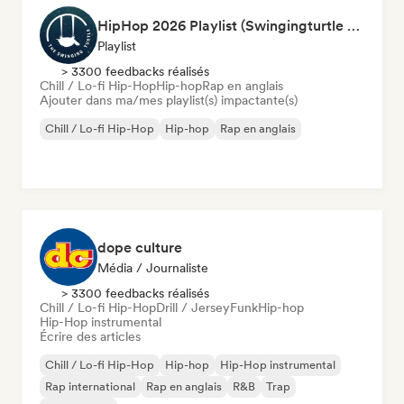
HipHop 2026 Playlist (Swingingturtle Records)
Playlist
> 3300 feedbacks réalisés
Chill / Lo-fi Hip-Hop
Hip-hop
Rap en anglais
Ajouter dans ma/mes playlist(s) impactante(s)
Chill / Lo-fi Hip-Hop
Hip-hop
Rap en anglais
dope culture
Média / Journaliste
> 3300 feedbacks réalisés
Chill / Lo-fi Hip-Hop
Drill / Jersey
Funk
Hip-hop
Hip-Hop instrumental
Écrire des articles
Chill / Lo-fi Hip-Hop
Hip-hop
Hip-Hop instrumental
Rap international
Rap en anglais
R&B
Trap