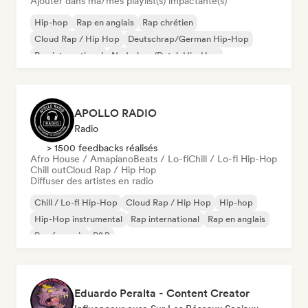
Ajouter dans ma/mes playlist(s) impactante(s)
Hip-hop
Rap en anglais
Rap chrétien
Cloud Rap / Hip Hop
Deutschrap/German Hip-Hop
Rap international
Nederhop/Dutch Hip-Hop
Rap francais
APOLLO RADIO
Radio
> 1500 feedbacks réalisés
Afro House / Amapiano
Beats / Lo-fi
Chill / Lo-fi Hip-Hop
Chill out
Cloud Rap / Hip Hop
Diffuser des artistes en radio
Chill / Lo-fi Hip-Hop
Cloud Rap / Hip Hop
Hip-hop
Hip-Hop instrumental
Rap international
Rap en anglais
Rap francais
R&B
Eduardo Peralta - Content Creator