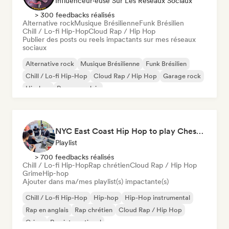
Influenceur·euse Sur Les Réseaux Sociaux
> 300 feedbacks réalisés
Alternative rock
Musique Brésilienne
Funk Brésilien
Chill / Lo-fi Hip-Hop
Cloud Rap / Hip Hop
Publier des posts ou reels impactants sur mes réseaux
sociaux
Alternative rock
Musique Brésilienne
Funk Brésilien
Chill / Lo-fi Hip-Hop
Cloud Rap / Hip Hop
Garage rock
Hip-hop
Rap en anglais
NYC East Coast Hip Hop to play Chess to - Best BoomBap / Conscious Rap 2026 (Independent Rap Only)
Playlist
> 700 feedbacks réalisés
Chill / Lo-fi Hip-Hop
Rap chrétien
Cloud Rap / Hip Hop
Grime
Hip-hop
Ajouter dans ma/mes playlist(s) impactante(s)
Chill / Lo-fi Hip-Hop
Hip-hop
Hip-Hop instrumental
Rap en anglais
Rap chrétien
Cloud Rap / Hip Hop
Grime
Rap international