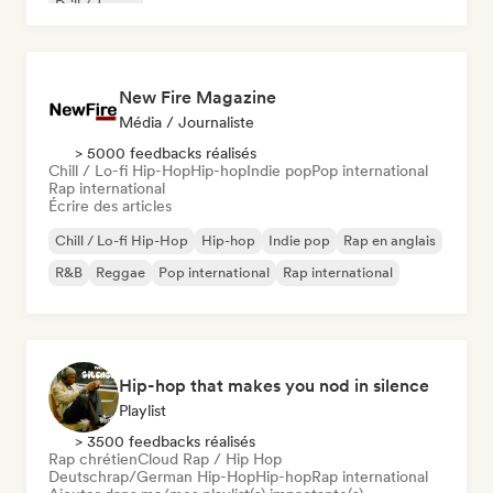
Drill / Jersey
New Fire Magazine
Média / Journaliste
> 5000 feedbacks réalisés
Chill / Lo-fi Hip-Hop
Hip-hop
Indie pop
Pop international
Rap international
Écrire des articles
Chill / Lo-fi Hip-Hop
Hip-hop
Indie pop
Rap en anglais
R&B
Reggae
Pop international
Rap international
Hip-hop that makes you nod in silence
Playlist
> 3500 feedbacks réalisés
Rap chrétien
Cloud Rap / Hip Hop
Deutschrap/German Hip-Hop
Hip-hop
Rap international