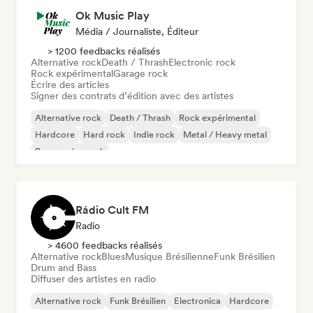
Ok Music Play
Média / Journaliste, Éditeur
> 1200 feedbacks réalisés
Alternative rock
Death / Thrash
Electronic rock
Rock expérimental
Garage rock
Écrire des articles
Signer des contrats d’édition avec des artistes
Alternative rock
Death / Thrash
Rock expérimental
Hardcore
Hard rock
Indie rock
Metal / Heavy metal
Progressive rock
Rádio Cult FM
Radio
> 4600 feedbacks réalisés
Alternative rock
Blues
Musique Brésilienne
Funk Brésilien
Drum and Bass
Diffuser des artistes en radio
Alternative rock
Funk Brésilien
Electronica
Hardcore