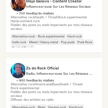
Majo Galavis - Content Creator
Influenceur·euse Sur Les Réseaux Sociaux
> 700 feedbacks réalisés
Alternative rock
Death / Thrash
Rock expérimental
Hardcore
Hard rock
Publier des posts ou reels impactants sur mes réseaux
sociaux
Alternative rock
Rock expérimental
Hard rock
Indie rock
Metal / Heavy metal
Pop punk
Punk Rock
Death / Thrash
Ze do Rock Oficial
Radio, Influenceur·euse Sur Les Réseaux Sociaux
> 900 feedbacks réalisés
Alternative rock
Americana
Blues
Death / Thrash
Rock expérimental
Publier des posts ou reels impactants sur mes réseaux
sociaux
Diffuser des artistes en radio
Alternative rock
Blues
Garage rock
Hardcore