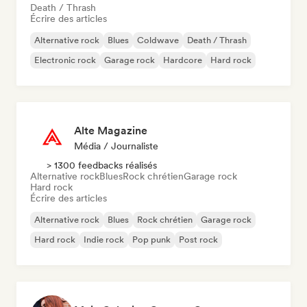
Death / Thrash
Écrire des articles
Alternative rock
Blues
Coldwave
Death / Thrash
Electronic rock
Garage rock
Hardcore
Hard rock
Alte Magazine
Média / Journaliste
> 1300 feedbacks réalisés
Alternative rock
Blues
Rock chrétien
Garage rock
Hard rock
Écrire des articles
Alternative rock
Blues
Rock chrétien
Garage rock
Hard rock
Indie rock
Pop punk
Post rock