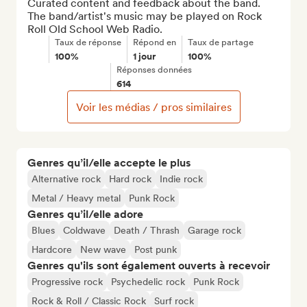
Curated content and feedback about the band. 
The band/artist's music may be played on Rock 
Roll Old School Web Radio.
Taux de réponse
Répond en
Taux de partage
100%
1 jour
100%
Réponses données
614
Voir les médias / pros similaires
Genres qu’il/elle accepte le plus
Alternative rock
Hard rock
Indie rock
Metal / Heavy metal
Punk Rock
Genres qu’il/elle adore
Blues
Coldwave
Death / Thrash
Garage rock
Hardcore
New wave
Post punk
Genres qu'ils sont également ouverts à recevoir
Progressive rock
Psychedelic rock
Punk Rock
Rock & Roll / Classic Rock
Surf rock