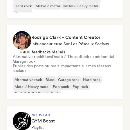
Hard rock
Melodic metal
Metal / Heavy metal
Pop punk
Rodrigo Clark - Content Creator
Influenceur·euse Sur Les Réseaux Sociaux
> 400 feedbacks réalisés
Alternative rock
Blues
Death / Thrash
Rock expérimental
Garage rock
Publier des posts ou reels impactants sur mes réseaux
sociaux
Alternative rock
Blues
Garage rock
Hard rock
Metal / Heavy metal
Pop punk
Pop rock
Rock & Roll / Classic Rock
NOUVEAU
GYM Beast
Playlist