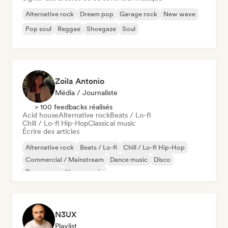
Alternative rock
Dream pop
Garage rock
New wave
Pop soul
Reggae
Shoegaze
Soul
Zoila Antonio
Média / Journaliste
> 100 feedbacks réalisés
Acid house
Alternative rock
Beats / Lo-fi
Chill / Lo-fi Hip-Hop
Classical music
Écrire des articles
Alternative rock
Beats / Lo-fi
Chill / Lo-fi Hip-Hop
Commercial / Mainstream
Dance music
Disco
Dream pop
House music
N3UX
Playlist