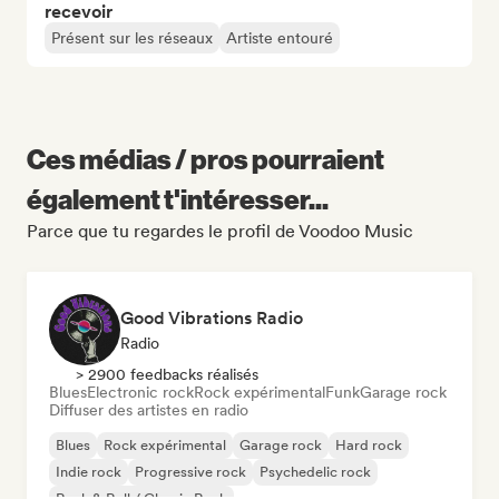
recevoir
Présent sur les réseaux
Artiste entouré
Ces médias / pros pourraient
également t'intéresser...
Parce que tu regardes le profil de Voodoo Music
Good Vibrations Radio
Radio
> 2900 feedbacks réalisés
Blues
Electronic rock
Rock expérimental
Funk
Garage rock
Diffuser des artistes en radio
Blues
Rock expérimental
Garage rock
Hard rock
Indie rock
Progressive rock
Psychedelic rock
Rock & Roll / Classic Rock