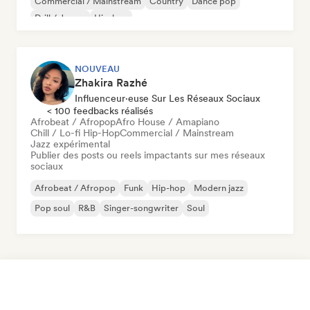
Commercial / Mainstream
Country
Dance pop
Drill / Jersey
Hip-hop
NOUVEAU
Zhakira Razhé
Influenceur·euse Sur Les Réseaux Sociaux
< 100 feedbacks réalisés
Afrobeat / Afropop
Afro House / Amapiano
Chill / Lo-fi Hip-Hop
Commercial / Mainstream
Jazz expérimental
Publier des posts ou reels impactants sur mes réseaux
sociaux
Afrobeat / Afropop
Funk
Hip-hop
Modern jazz
Pop soul
R&B
Singer-songwriter
Soul