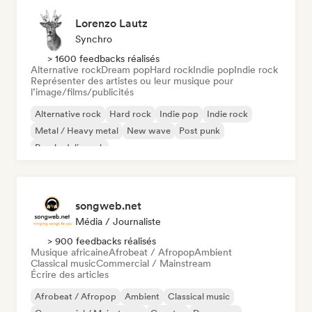
Lorenzo Lautz
Synchro
> 1600 feedbacks réalisés
Alternative rock
Dream pop
Hard rock
Indie pop
Indie rock
Représenter des artistes ou leur musique pour
l’image/films/publicités
Alternative rock
Hard rock
Indie pop
Indie rock
Metal / Heavy metal
New wave
Post punk
Psychedelic rock
songweb.net
Média / Journaliste
> 900 feedbacks réalisés
Musique africaine
Afrobeat / Afropop
Ambient
Classical music
Commercial / Mainstream
Écrire des articles
Afrobeat / Afropop
Ambient
Classical music