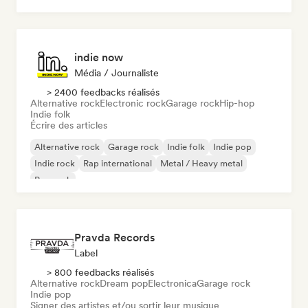
indie now
Média / Journaliste
> 2400 feedbacks réalisés
Alternative rock
Electronic rock
Garage rock
Hip-hop
Indie folk
Écrire des articles
Alternative rock
Garage rock
Indie folk
Indie pop
Indie rock
Rap international
Metal / Heavy metal
Pop rock
Pravda Records
Label
> 800 feedbacks réalisés
Alternative rock
Dream pop
Electronica
Garage rock
Indie pop
Signer des artistes et/ou sortir leur musique