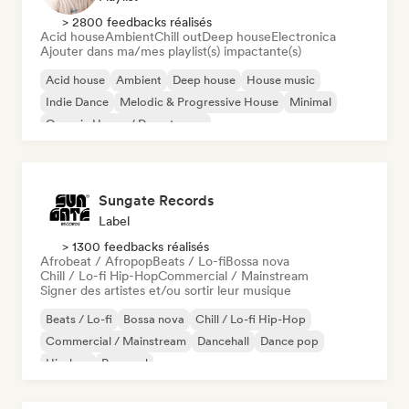
> 2800 feedbacks réalisés
Acid house
Ambient
Chill out
Deep house
Electronica
Ajouter dans ma/mes playlist(s) impactante(s)
Acid house
Ambient
Deep house
House music
Indie Dance
Melodic & Progressive House
Minimal
Organic House / Downtempo
Sungate Records
Label
> 1300 feedbacks réalisés
Afrobeat / Afropop
Beats / Lo-fi
Bossa nova
Chill / Lo-fi Hip-Hop
Commercial / Mainstream
Signer des artistes et/ou sortir leur musique
Beats / Lo-fi
Bossa nova
Chill / Lo-fi Hip-Hop
Commercial / Mainstream
Dancehall
Dance pop
Hip-hop
Pop soul