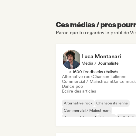
Ces médias / pros pourr
Parce que tu regardes le profil de Vi
Luca Montanari
Média / Journaliste
> 1600 feedbacks réalisés
Alternative rock
Chanson italienne
Commercial / Mainstream
Dance musi
Dance pop
Écrire des articles
Alternative rock
Chanson italienne
Commercial / Mainstream
Jazz expérimental
Hip-hop
Indie folk
Indie pop
Instrumental