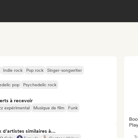
Indie rock
Pop rock
Singer-songwriter
edelic pop
Psychedelic rock
erts à recevoir
zz expérimental
Musique de film
Funk
Book
Play
 d’artistes similaires à…
T