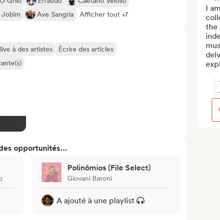
O Grilo
Erraudo
Caetano Veloso
I am
s Jobim
Ave Sangria
Afficher tout +7
coll
the
inde
musi
ive à des artistes
Écrire des articles
delv
ante(s)
expl
 des opportunités…
Polinômios (File Select)
o
Giovani Baroni
A ajouté à une playlist