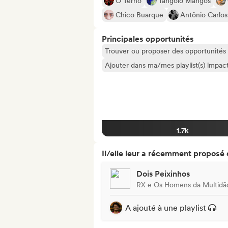
O Terno
Tangolo Mangos
Chico Buarque
Antônio Carlo
Principales opportunités
Trouver ou proposer des opportunités l
Ajouter dans ma/mes playlist(s) impact
1.7k
Il/elle leur a récemment proposé
Dois Peixinhos
RX e Os Homens da Multidã
A ajouté à une playlist