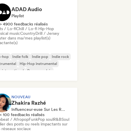
ADAD Audio
Playlist
> 4900 feedbacks réalisés
s / Lo-fi
Chill / Lo-fi Hip-Hop
sical music
Country
Drill / Jersey
uter dans ma/mes playlist(s)
actante(s)
p-hop
Indie folk
Indie pop
Indie rock
trumental
Hip-Hop instrumental
 international
Rap en anglais
NOUVEAU
Zhakira Razhé
Influenceur·euse Sur Les Réseaux Sociaux
< 100 feedbacks réalisés
obeat / Afropop
Funk
Pop soul
R&B
Soul
ier des posts ou reels impactants sur
 réseaux sociaux