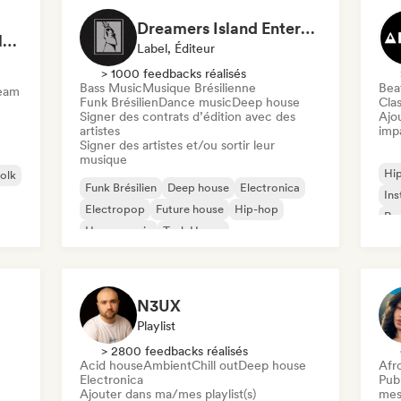
Dreamers Island Entertainment
Rob Tavaglione/Catalyst Recording
Label, Éditeur
> 1000 feedbacks réalisés
Bass Music
Musique Brésilienne
Beat
ream
Funk Brésilien
Dance music
Deep house
Clas
Signer des contrats d’édition avec des
Ajo
artistes
imp
Signer des artistes et/ou sortir leur
musique
Hi
folk
Funk Brésilien
Deep house
Electronica
Ins
Electropop
Future house
Hip-hop
Rap
House music
Tech House
N3UX
Playlist
> 2800 feedbacks réalisés
Acid house
Ambient
Chill out
Deep house
Afr
Electronica
Publ
Ajouter dans ma/mes playlist(s)
mes