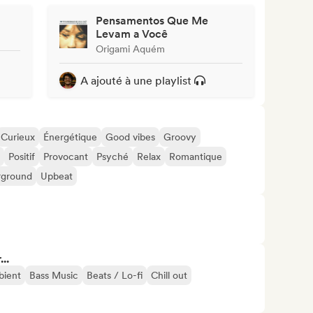
Pensamentos Que Me
Levam a Você
Origami Aquém
A ajouté à une playlist
Curieux
Énergétique
Good vibes
Groovy
Positif
Provocant
Psyché
Relax
Romantique
rground
Upbeat
..
ient
Bass Music
Beats / Lo-fi
Chill out