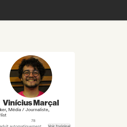
Vinícius Marçal
er, Média / Journaliste,
list
78
raduit automatiquement
Voir l'original