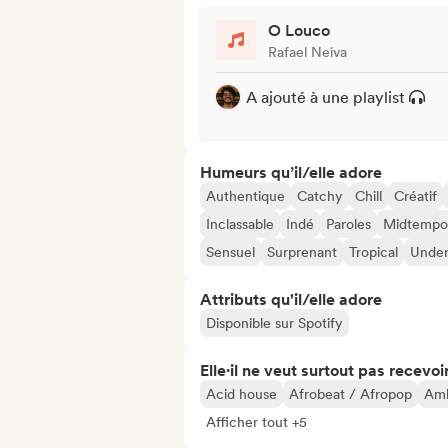
O Louco
Rafael Neiva
A ajouté à une playlist
Humeurs qu’il/elle adore
Authentique
Catchy
Chill
Créatif
Inclassable
Indé
Paroles
Midtempo
Sensuel
Surprenant
Tropical
Unde
Attributs qu'il/elle adore
Disponible sur Spotify
Elle·il ne veut surtout pas recevoir.
Acid house
Afrobeat / Afropop
Amb
Afficher tout +5