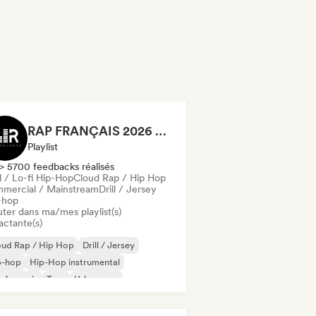
RAP FRANÇAIS 2026 🔥🇫🇷 (Way Records)
Playlist
> 5700 feedbacks réalisés
l / Lo-fi Hip-Hop
Cloud Rap / Hip Hop
mercial / Mainstream
Drill / Jersey
-hop
uter dans ma/mes playlist(s)
actante(s)
oud Rap / Hip Hop
Drill / Jersey
p-hop
Hip-Hop instrumental
 francais
Trap
Urban pop
ll / Lo-fi Hip-Hop