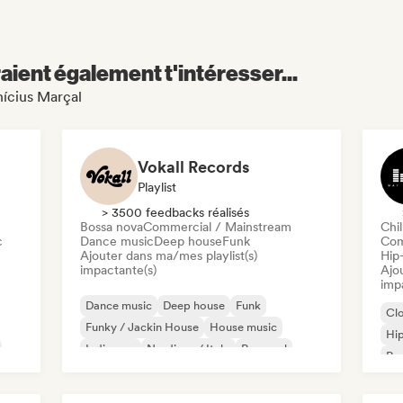
aient également t'intéresser...
nícius Marçal
Vokall Records
Playlist
> 3500 feedbacks réalisés
Bossa nova
Commercial / Mainstream
Chil
c
Dance music
Deep house
Funk
Com
Ajouter dans ma/mes playlist(s)
Hip
impactante(s)
Ajo
imp
Dance music
Deep house
Funk
Cl
Funky / Jackin House
House music
Hi
Indie pop
Nu-disco / Italo
Pop soul
Rap
Chi