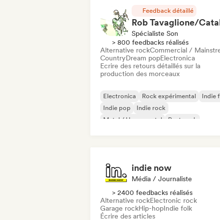
Feedback détaillé
Spécialiste Son
> 800 feedbacks réalisés
Alternative rock
Commercial / Mainst
Country
Dream pop
Electronica
Ecrire des retours détaillés sur la
production des morceaux
Electronica
Rock expérimental
Indie 
Indie pop
Indie rock
Metal / Heavy metal
Post punk
Rock & Roll / Classic Rock
indie now
Média / Journaliste
> 2400 feedbacks réalisés
Alternative rock
Electronic rock
Garage rock
Hip-hop
Indie folk
Écrire des articles