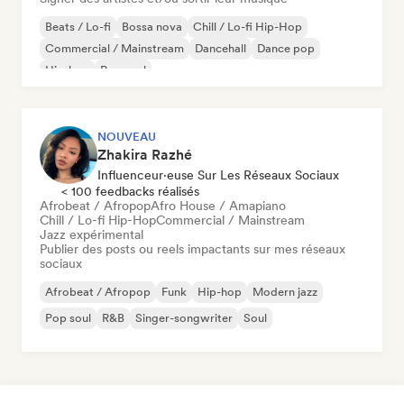
Beats / Lo-fi
Bossa nova
Chill / Lo-fi Hip-Hop
Commercial / Mainstream
Dancehall
Dance pop
Hip-hop
Pop soul
NOUVEAU
Zhakira Razhé
Influenceur·euse Sur Les Réseaux Sociaux
< 100 feedbacks réalisés
Afrobeat / Afropop
Afro House / Amapiano
Chill / Lo-fi Hip-Hop
Commercial / Mainstream
Jazz expérimental
Publier des posts ou reels impactants sur mes réseaux
sociaux
Afrobeat / Afropop
Funk
Hip-hop
Modern jazz
Pop soul
R&B
Singer-songwriter
Soul