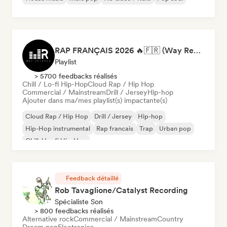
RAP FRANÇAIS 2026 🔥🇫🇷 (Way Records)
Playlist
> 5700 feedbacks réalisés
Chill / Lo-fi Hip-Hop
Cloud Rap / Hip Hop
Commercial / Mainstream
Drill / Jersey
Hip-hop
Ajouter dans ma/mes playlist(s) impactante(s)
Cloud Rap / Hip Hop
Drill / Jersey
Hip-hop
Hip-Hop instrumental
Rap francais
Trap
Urban pop
Chill / Lo-fi Hip-Hop
Feedback détaillé
Rob Tavaglione/Catalyst Recording
Spécialiste Son
> 800 feedbacks réalisés
Alternative rock
Commercial / Mainstream
Country