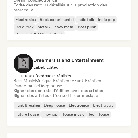
Dream pop
Electronica
Ecrire des retours détaillés sur la production des
morceaux
Electronica
Rock expérimental
Indie folk
Indie pop
Indie rock
Metal / Heavy metal
Post punk
Rock & Roll / Classic Rock
Dreamers Island Entertainment
Label, Éditeur
> 1000 feedbacks réalisés
Bass Music
Musique Brésilienne
Funk Brésilien
Dance music
Deep house
Signer des contrats d’édition avec des artistes
Signer des artistes et/ou sortir leur musique
Funk Brésilien
Deep house
Electronica
Electropop
Future house
Hip-hop
House music
Tech House