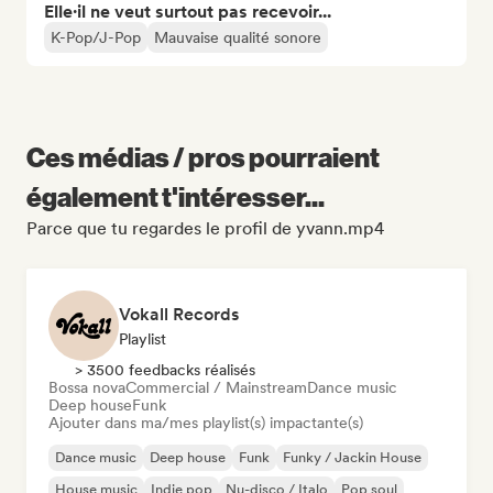
Elle·il ne veut surtout pas recevoir...
K-Pop/J-Pop
Mauvaise qualité sonore
Ces médias / pros pourraient
également t'intéresser...
Parce que tu regardes le profil de yvann.mp4
Vokall Records
Playlist
> 3500 feedbacks réalisés
Bossa nova
Commercial / Mainstream
Dance music
Deep house
Funk
Ajouter dans ma/mes playlist(s) impactante(s)
Dance music
Deep house
Funk
Funky / Jackin House
House music
Indie pop
Nu-disco / Italo
Pop soul