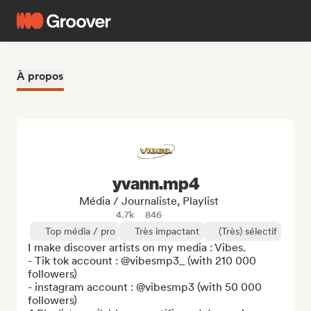
À propos
yvann.mp4
Média / Journaliste, Playlist
4.7k
846
Top média / pro
Très impactant
(Très) sélectif
I make discover artists on my media : Vibes.

- Tik tok account : @vibesmp3_ (with 210 000 
followers)

- instagram account : @vibesmp3 (with 50 000 
followers)
