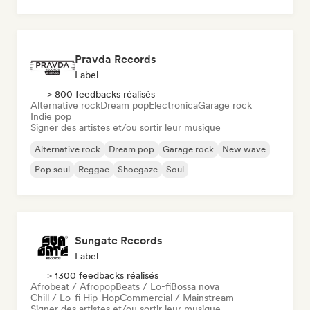
Rock & Roll / Classic Rock
Pravda Records
Label
> 800 feedbacks réalisés
Alternative rock
Dream pop
Electronica
Garage rock
Indie pop
Signer des artistes et/ou sortir leur musique
Alternative rock
Dream pop
Garage rock
New wave
Pop soul
Reggae
Shoegaze
Soul
Sungate Records
Label
> 1300 feedbacks réalisés
Afrobeat / Afropop
Beats / Lo-fi
Bossa nova
Chill / Lo-fi Hip-Hop
Commercial / Mainstream
Signer des artistes et/ou sortir leur musique