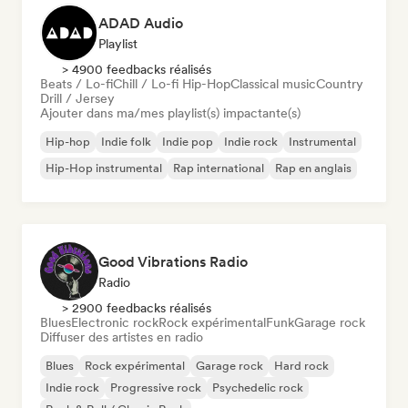
ADAD Audio
Playlist
> 4900 feedbacks réalisés
Beats / Lo-fi
Chill / Lo-fi Hip-Hop
Classical music
Country
Drill / Jersey
Ajouter dans ma/mes playlist(s) impactante(s)
Hip-hop
Indie folk
Indie pop
Indie rock
Instrumental
Hip-Hop instrumental
Rap international
Rap en anglais
Good Vibrations Radio
Radio
> 2900 feedbacks réalisés
Blues
Electronic rock
Rock expérimental
Funk
Garage rock
Diffuser des artistes en radio
Blues
Rock expérimental
Garage rock
Hard rock
Indie rock
Progressive rock
Psychedelic rock