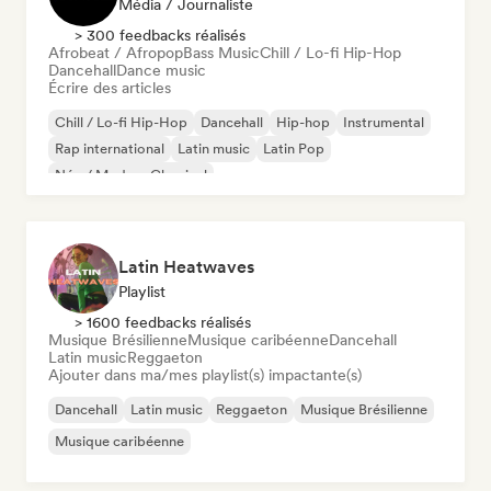
Média / Journaliste
> 300 feedbacks réalisés
Afrobeat / Afropop
Bass Music
Chill / Lo-fi Hip-Hop
Dancehall
Dance music
Écrire des articles
Chill / Lo-fi Hip-Hop
Dancehall
Hip-hop
Instrumental
Rap international
Latin music
Latin Pop
Néo / Modern Classical
Latin Heatwaves
Playlist
> 1600 feedbacks réalisés
Musique Brésilienne
Musique caribéenne
Dancehall
Latin music
Reggaeton
Ajouter dans ma/mes playlist(s) impactante(s)
Dancehall
Latin music
Reggaeton
Musique Brésilienne
Musique caribéenne