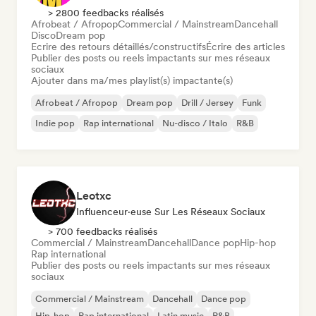
> 2800 feedbacks réalisés
Afrobeat / Afropop
Commercial / Mainstream
Dancehall
Disco
Dream pop
Ecrire des retours détaillés/constructifs
Écrire des articles
Publier des posts ou reels impactants sur mes réseaux
sociaux
Ajouter dans ma/mes playlist(s) impactante(s)
Afrobeat / Afropop
Dream pop
Drill / Jersey
Funk
Indie pop
Rap international
Nu-disco / Italo
R&B
Leotxc
Influenceur·euse Sur Les Réseaux Sociaux
> 700 feedbacks réalisés
Commercial / Mainstream
Dancehall
Dance pop
Hip-hop
Rap international
Publier des posts ou reels impactants sur mes réseaux
sociaux
Commercial / Mainstream
Dancehall
Dance pop
Hip-hop
Rap international
Latin music
R&B