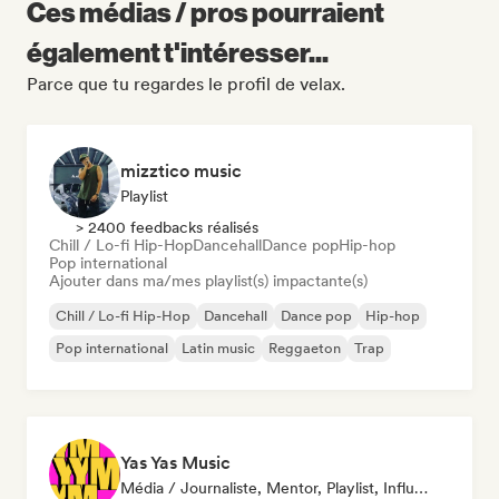
Ces médias / pros pourraient
également t'intéresser...
Parce que tu regardes le profil de velax.
mizztico music
Playlist
> 2400 feedbacks réalisés
Chill / Lo-fi Hip-Hop
Dancehall
Dance pop
Hip-hop
Pop international
Ajouter dans ma/mes playlist(s) impactante(s)
Chill / Lo-fi Hip-Hop
Dancehall
Dance pop
Hip-hop
Pop international
Latin music
Reggaeton
Trap
Yas Yas Music
Média / Journaliste, Mentor, Playlist, Influenceur·euse Sur Les Réseaux Sociaux