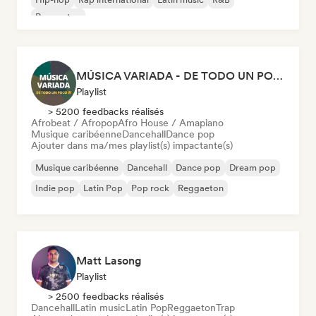
Reggaeton
MÚSICA VARIADA - DE TODO UN POCO
Playlist
> 5200 feedbacks réalisés
Afrobeat / Afropop
Afro House / Amapiano
Musique caribéenne
Dancehall
Dance pop
Ajouter dans ma/mes playlist(s) impactante(s)
Musique caribéenne
Dancehall
Dance pop
Dream pop
Indie pop
Latin Pop
Pop rock
Reggaeton
Matt Lasong
Playlist
> 2500 feedbacks réalisés
Dancehall
Latin music
Latin Pop
Reggaeton
Trap