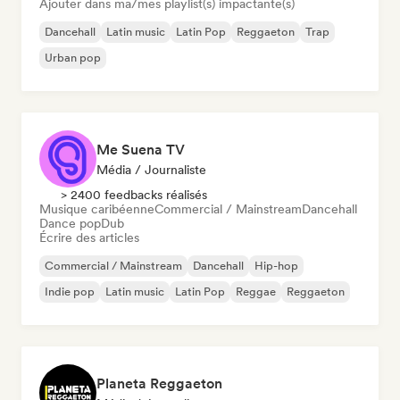
Ajouter dans ma/mes playlist(s) impactante(s)
Dancehall
Latin music
Latin Pop
Reggaeton
Trap
Urban pop
Me Suena TV
Média / Journaliste
> 2400 feedbacks réalisés
Musique caribéenne
Commercial / Mainstream
Dancehall
Dance pop
Dub
Écrire des articles
Commercial / Mainstream
Dancehall
Hip-hop
Indie pop
Latin music
Latin Pop
Reggae
Reggaeton
Planeta Reggaeton